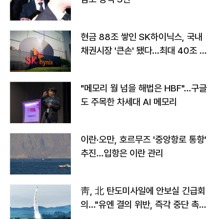
현금 88조 쌓인 SK하이닉스, 국내
채권시장 '큰손' 됐다…최대 40조 투
자
"메모리 월 넘을 해법은 HBF"…구글
도 주목한 차세대 AI 메모리
이란·오만, 호르무즈 '중앙항로 통항'
추진…입항은 이란 관리
靑, 北 탄도미사일에 안보실 긴급회
의…"유엔 결의 위반, 즉각 중단 촉
구"