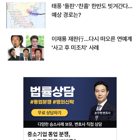
태풍 '돌핀'·'찬홈' 한반도 빗겨간다…
예상 경로는?
이재룡 재판行…다시 떠오른 연예계
'사고 후 미조치' 사례