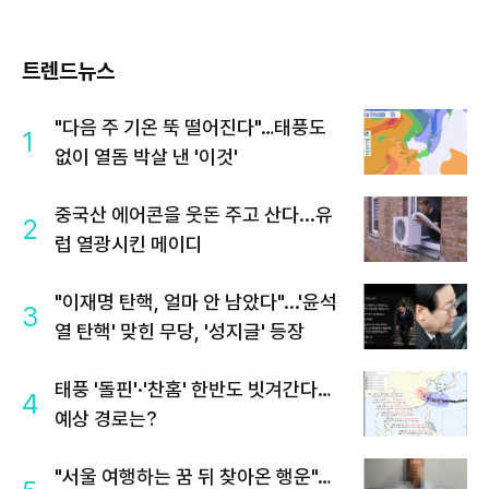
트렌드뉴스
"다음 주 기온 뚝 떨어진다"…태풍도
1
없이 열돔 박살 낸 '이것'
중국산 에어콘을 웃돈 주고 산다...유
2
럽 열광시킨 메이디
"이재명 탄핵, 얼마 안 남았다"...'윤석
3
열 탄핵' 맞힌 무당, '성지글' 등장
태풍 '돌핀'·'찬홈' 한반도 빗겨간다…
4
예상 경로는?
"서울 여행하는 꿈 뒤 찾아온 행운"…