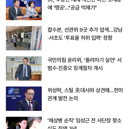
에 '맹공'…"공급 억제기"
합수본, 선관위 9곳 추가 압색…강남
·서초도 '투표율 허위 입력' 정황
국민의힘 윤리위, '돌려차기 실언' 서
범수·진종오 징계절차 개시
위성락, 스틸 美대사와 상견례…한미
관계 발전 논의
'채상병 순직' 임성근 전 사단장 항소
심도 징역 3년