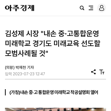
로
아
그
검
전
주
인
색
체
경
메
제
뉴
김성제 시장 "내손 중·고통합운영
미래학교 경기도 미래교육 선도할
모범사례될 것"
(의왕) 박재천 기자
공
텍
입력 2023-07-23 12:47
유
스
트
크
기
(가칭)내손 중·고 통합운영 미래학교 착공설명회 열어