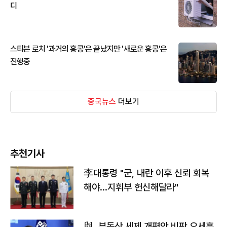
디
스티븐 로치 '과거의 홍콩'은 끝났지만 '새로운 홍콩'은
진행중
중국뉴스
더보기
추천기사
李대통령 "군, 내란 이후 신뢰 회복
해야…지휘부 헌신해달라"
與, 부동산 세제 개편안 비판 오세훈