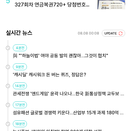
5
327회차 연금복권720+ 당첨번호조
회 주목
실시간 뉴스
08.08 00:08
UPDATE
4분전
與 "'하늘이법' 여야 공동 발의 괜찮아…그것이 협치"
9분전
'캐시딜' 캐시워크 돈 버는 퀴즈, 정답은?
14분전
관세전쟁 '엔드게임' 윤곽 나오나…한국 新통상정책 교두보 활
용해야
17분전
섬유패션 글로벌 경쟁력 키운다…산업부 15개 과제 180억 지
원
18분전