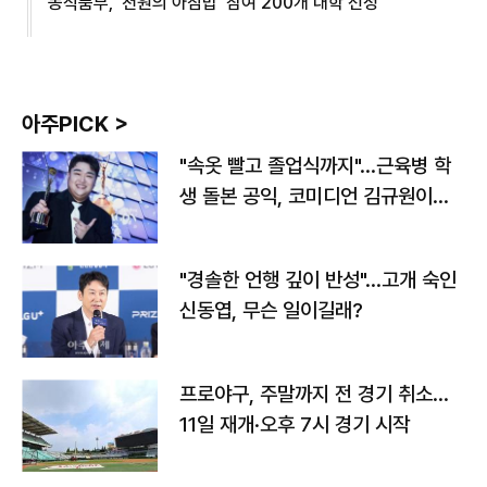
농식품부, '천원의 아침밥' 참여 200개 대학 선정
아주PICK >
"속옷 빨고 졸업식까지"…근육병 학
생 돌본 공익, 코미디언 김규원이었
다
"경솔한 언행 깊이 반성"…고개 숙인
신동엽, 무슨 일이길래?
프로야구, 주말까지 전 경기 취소…
11일 재개·오후 7시 경기 시작