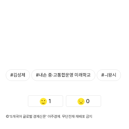
#김성제
#내손 중·고통합운영 미래학교
#ㅢ왕시
1
0
©'5개국어 글로벌 경제신문' 아주경제. 무단전재·재배포 금지