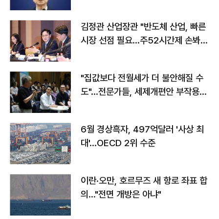
김정관 산업장관 "반도체 산업, 빠른
시장 선점 필요…주52시간제 손봐
야"
"집값보다 전월세가 더 불안해질 수
도"…전문가들, 세제개편안 부작용
우려
6월 경상흑자, 497억달러 '사상 최
대'…OECD 2위 수준
이란·오만, 호르무즈 새 항로 좌표 합
의…"전면 개방은 아냐"