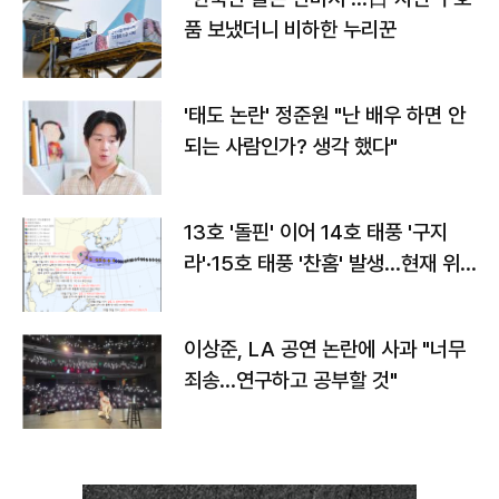
품 보냈더니 비하한 누리꾼
'태도 논란' 정준원 "난 배우 하면 안
되는 사람인가? 생각 했다"
13호 '돌핀' 이어 14호 태풍 '구지
라'·15호 태풍 '찬홈' 발생…현재 위
치와 이동경로는?
이상준, LA 공연 논란에 사과 "너무
죄송…연구하고 공부할 것"