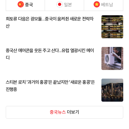
중국
일본
베트남
희토류 다음은 광모듈…중국이 움켜쥔 새로운 전략자
산
중국산 에어콘을 웃돈 주고 산다...유럽 열광시킨 메이
디
스티븐 로치 '과거의 홍콩'은 끝났지만 '새로운 홍콩'은
진행중
중국뉴스
더보기