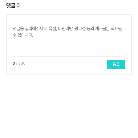
댓글
0
0
/ 300
등록