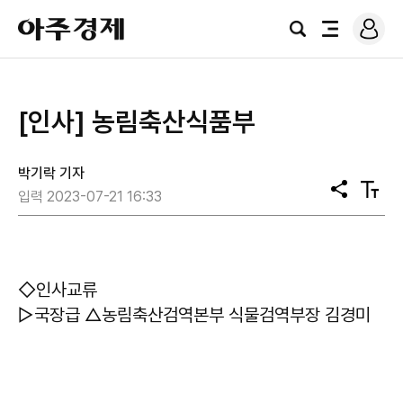
로
아
그
검
전
주
인
색
체
경
메
제
뉴
​[인사] 농림축산식품부
박기락 기자
공
텍
입력 2023-07-21 16:33
유
스
트
크
기
◇인사교류
▷국장급 △농림축산검역본부 식물검역부장 김경미