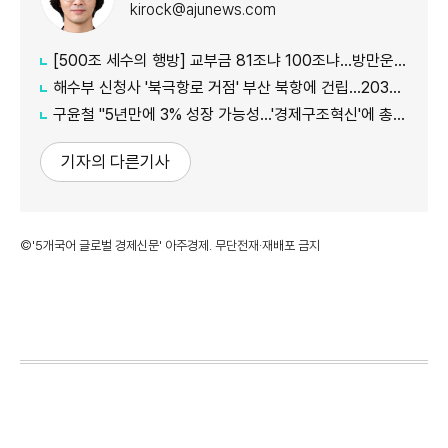
kirock@ajunews.com
[500조 세수의 행방] 교부금 81조냐 100조냐…방만운용 논란 속 산정체계 도마에
해수부 신청사 '북극항로 거점' 부산 북항에 건립…2030년 완공
구윤철 "5년만에 3% 성장 가능성…'경제구조혁신'에 총력"
기자의 다른기사
©'5개국어 글로벌 경제신문' 아주경제. 무단전재·재배포 금지