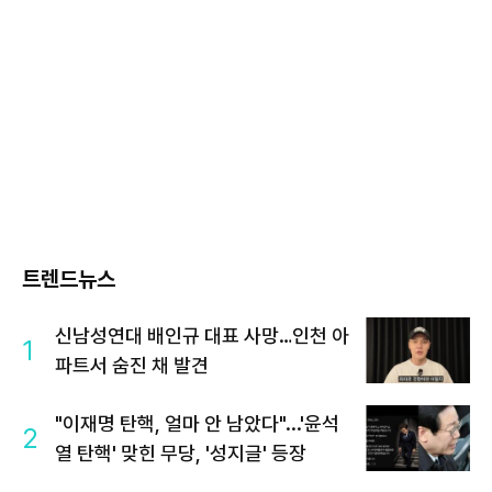
트렌드뉴스
신남성연대 배인규 대표 사망…인천 아
1
파트서 숨진 채 발견
"이재명 탄핵, 얼마 안 남았다"...'윤석
2
열 탄핵' 맞힌 무당, '성지글' 등장