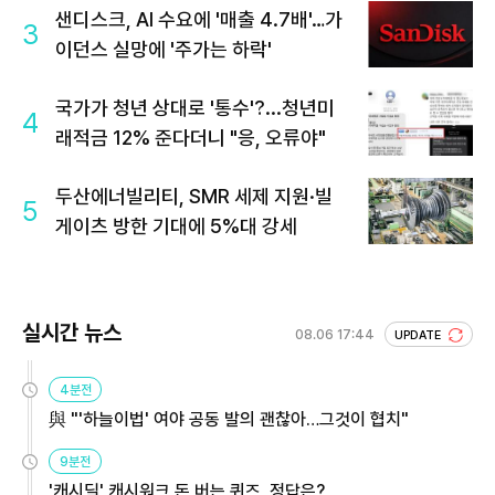
샌디스크, AI 수요에 '매출 4.7배'…가
3
이던스 실망에 '주가는 하락'
국가가 청년 상대로 '통수'?...청년미
4
래적금 12% 준다더니 "응, 오류야"
두산에너빌리티, SMR 세제 지원·빌
5
게이츠 방한 기대에 5%대 강세
실시간 뉴스
08.06 17:44
UPDATE
4분전
與 "'하늘이법' 여야 공동 발의 괜찮아…그것이 협치"
9분전
'캐시딜' 캐시워크 돈 버는 퀴즈, 정답은?