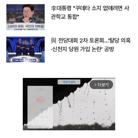
李대통령 "쿠데타 소지 없애려면 사
관학교 통합"
與 전당대회 2차 토론회…'탈당 의혹
·신천지 당원 가입 논란' 공방
더보기
arrow_forward_ios