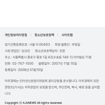
Unmute
개인정보처리방침
청소년보호정책
사이트맵
정기간행등록번호 : 서울 아 00493
회장·발행인 : 곽영길
사장·편집인 : 임규진
청소년보호책임자 : 전운
주소 : 서울특별시 종로구 종로 1길 42(수송동 146-1) 이마빌딩 11층
전화 : 02-767-1500
발행일자 : 2007년 11월 15일
등록일자 : 2008년 01월10일
아주경제는 인터넷신문윤리위원회 윤리강령을 준수합니다. 아주경제의 모든
콘텐츠(기사)는 저작권법의 보호를 받으며, 무단전재, 복사, 배포 등을 금지합
니다.
Copyright ⓒ AJUNEWS All rights reserved.