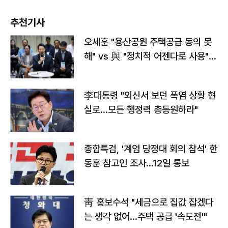
추천기사
오세훈 "용산공원 주택공급 동의 못
해" vs 與 "정치적 어젠다로 사용"
맞불
李대통령 "외신서 보던 폭염 상황 현
실로…모든 행정력 총동원하라"
종합특검, '계엄 당정대 회의 참석' 한
동훈 참고인 조사...12일 통보
靑 홍보수석 "세금으로 집값 잡겠다
는 생각 없어…주택 공급 '속도전'"