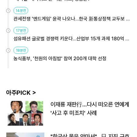
14분전
관세전쟁 '엔드게임' 윤곽 나오나…한국 新통상정책 교두보 활
용해야
17분전
섬유패션 글로벌 경쟁력 키운다…산업부 15개 과제 180억 지
원
18분전
농식품부, '천원의 아침밥' 참여 200개 대학 선정
아주PICK >
이재룡 재판行…다시 떠오른 연예계
'사고 후 미조치' 사례
"한국산 물은 안마셔"…日 지진 구호