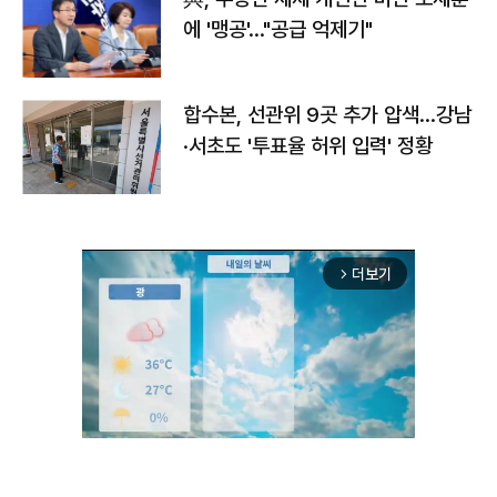
에 '맹공'…"공급 억제기"
합수본, 선관위 9곳 추가 압색…강남
·서초도 '투표율 허위 입력' 정황
더보기
arrow_forward_ios