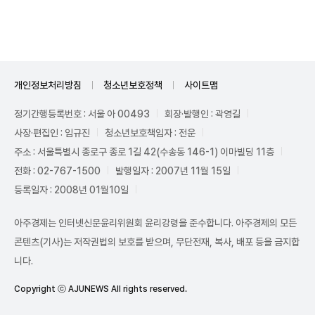
Unmute
개인정보처리방침
청소년보호정책
사이트맵
정기간행등록번호 : 서울 아 00493
회장·발행인 : 곽영길
사장·편집인 : 임규진
청소년보호책임자 : 전운
주소 : 서울특별시 종로구 종로 1길 42(수송동 146-1) 이마빌딩 11층
전화 : 02-767-1500
발행일자 : 2007년 11월 15일
등록일자 : 2008년 01월10일
아주경제는 인터넷신문윤리위원회 윤리강령을 준수합니다. 아주경제의 모든
콘텐츠(기사)는 저작권법의 보호를 받으며, 무단전재, 복사, 배포 등을 금지합
니다.
Copyright ⓒ AJUNEWS All rights reserved.