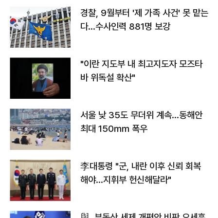
경찰, 9월부터 '제 가족 사건' 못 맡는
다…수사인력 881명 보강
"이란 지도부 내 최고지도자 모즈타
바 위독설 확산"
서울 낮 35도 무더위 계속…동해안
최대 150㎜ 폭우
李대통령 "군, 내란 이후 신뢰 회복
해야…지휘부 헌신해달라"
與, 부동산 세제 개편안 비판 오세훈