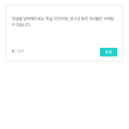
0
/ 300
등록