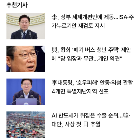
추천기사
李, 정부 세제개편안에 제동…ISA·주
가누르기안 재검토 지시
與, 황희 '폐기 버스 청년 주택' 제안
에 "당 입장과 무관…개인 의견"
李대통령, '호우피해' 안동·의성 관할
4개면 특별재난지역 선포
AI 반도체가 뒤집은 수출 순위…韓·
대만, 사상 첫 日 추월