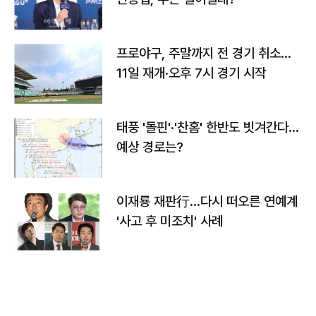
프로야구, 주말까지 전 경기 취소…
11일 재개·오후 7시 경기 시작
태풍 '돌핀'·'찬홈' 한반도 빗겨간다…
예상 경로는?
이재룡 재판行…다시 떠오른 연예계
'사고 후 미조치' 사례