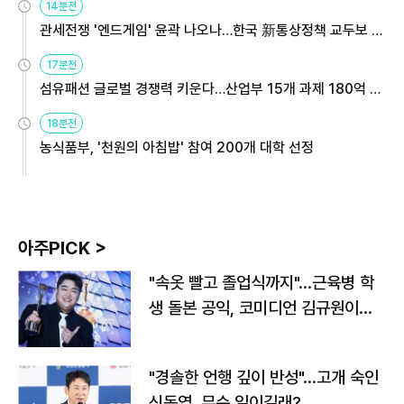
14분전
관세전쟁 '엔드게임' 윤곽 나오나…한국 新통상정책 교두보 활
용해야
17분전
섬유패션 글로벌 경쟁력 키운다…산업부 15개 과제 180억 지
원
18분전
농식품부, '천원의 아침밥' 참여 200개 대학 선정
아주PICK >
"속옷 빨고 졸업식까지"…근육병 학
생 돌본 공익, 코미디언 김규원이었
다
"경솔한 언행 깊이 반성"…고개 숙인
신동엽, 무슨 일이길래?