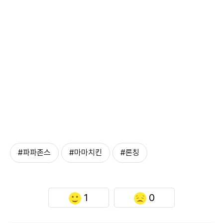
#파파존스
#마마치킨
#론칭
1
0