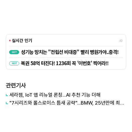
관련기사
세라젬, IoT 앱 리뉴얼 론칭...AI 추천 기능 더해
"7시리즈와 롤스로이스 틈새 공략"...BMW, 25년만에 최상위 럭셔리 '알피나' 론칭