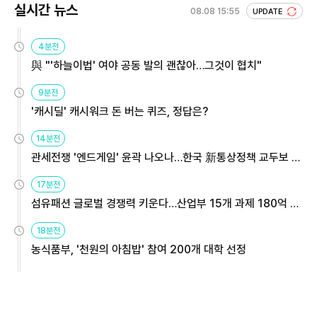
실시간 뉴스
08.08 15:55
UPDATE
4분전
與 "'하늘이법' 여야 공동 발의 괜찮아…그것이 협치"
9분전
'캐시딜' 캐시워크 돈 버는 퀴즈, 정답은?
14분전
관세전쟁 '엔드게임' 윤곽 나오나…한국 新통상정책 교두보 활
용해야
17분전
섬유패션 글로벌 경쟁력 키운다…산업부 15개 과제 180억 지
원
18분전
농식품부, '천원의 아침밥' 참여 200개 대학 선정