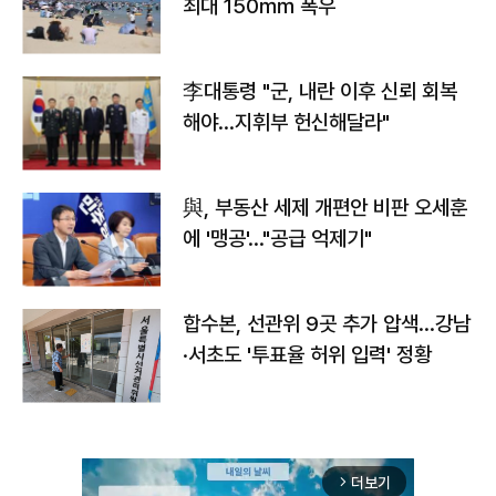
최대 150㎜ 폭우
李대통령 "군, 내란 이후 신뢰 회복
해야…지휘부 헌신해달라"
與, 부동산 세제 개편안 비판 오세훈
에 '맹공'…"공급 억제기"
합수본, 선관위 9곳 추가 압색…강남
·서초도 '투표율 허위 입력' 정황
더보기
arrow_forward_ios