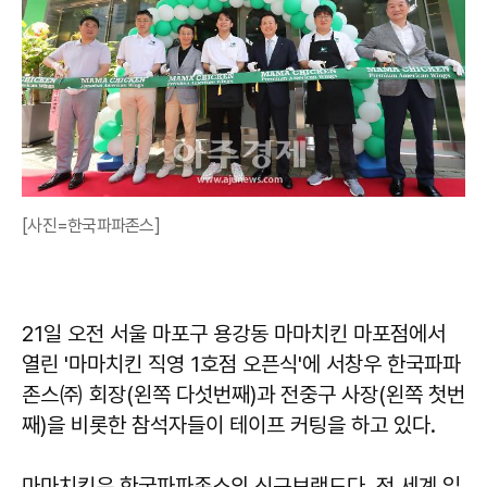
[사진=한국파파존스]
21일 오전 서울 마포구 용강동 마마치킨 마포점에서
열린 '마마치킨 직영 1호점 오픈식'에 서창우 한국파파
존스㈜ 회장(왼쪽 다섯번째)과 전중구 사장(왼쪽 첫번
째)을 비롯한 참석자들이 테이프 커팅을 하고 있다.
마마치킨은 한국파파존스의 신규브랜드다. 전 세계 입