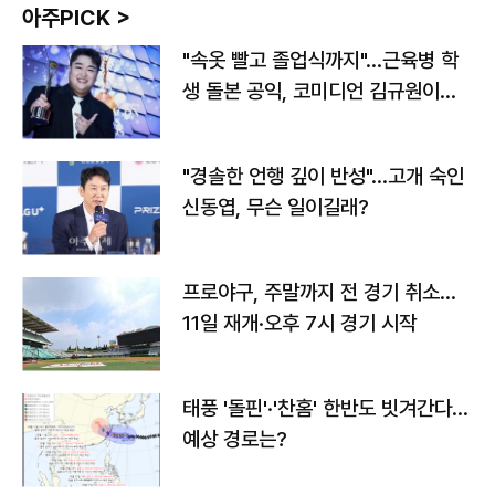
아주PICK >
"속옷 빨고 졸업식까지"…근육병 학
생 돌본 공익, 코미디언 김규원이었
다
"경솔한 언행 깊이 반성"…고개 숙인
신동엽, 무슨 일이길래?
프로야구, 주말까지 전 경기 취소…
11일 재개·오후 7시 경기 시작
태풍 '돌핀'·'찬홈' 한반도 빗겨간다…
예상 경로는?