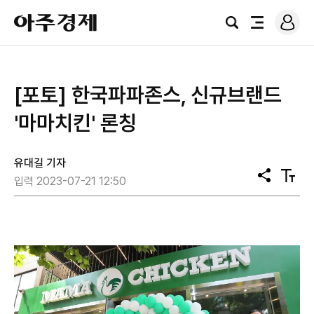
로
아
그
검
전
주
인
색
체
경
메
제
뉴
[포토] 한국파파존스, 신규브랜드
'마마치킨' 론칭
유대길 기자
공
텍
입력 2023-07-21 12:50
유
스
트
크
기