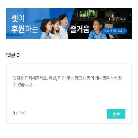
댓글
0
0
/ 300
등록