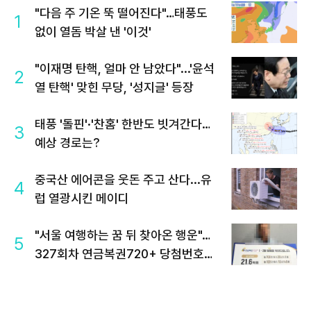
"다음 주 기온 뚝 떨어진다"…태풍도
1
없이 열돔 박살 낸 '이것'
"이재명 탄핵, 얼마 안 남았다"...'윤석
2
열 탄핵' 맞힌 무당, '성지글' 등장
태풍 '돌핀'·'찬홈' 한반도 빗겨간다…
3
예상 경로는?
중국산 에어콘을 웃돈 주고 산다...유
4
럽 열광시킨 메이디
"서울 여행하는 꿈 뒤 찾아온 행운"…
5
327회차 연금복권720+ 당첨번호조
회 주목