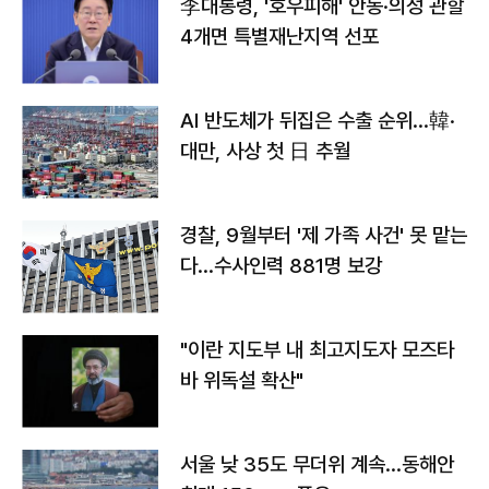
李대통령, '호우피해' 안동·의성 관할
4개면 특별재난지역 선포
AI 반도체가 뒤집은 수출 순위…韓·
대만, 사상 첫 日 추월
경찰, 9월부터 '제 가족 사건' 못 맡는
다…수사인력 881명 보강
"이란 지도부 내 최고지도자 모즈타
바 위독설 확산"
서울 낮 35도 무더위 계속…동해안