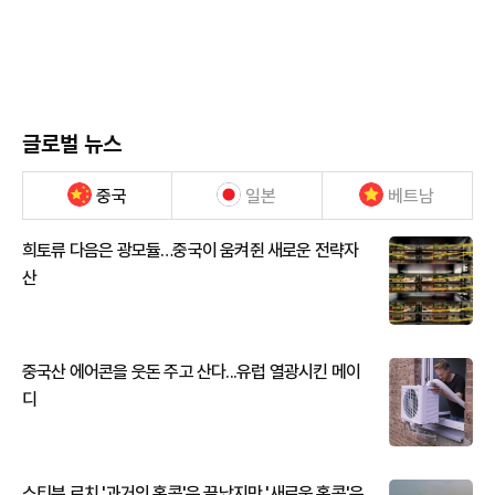
글로벌 뉴스
중국
일본
베트남
희토류 다음은 광모듈…중국이 움켜쥔 새로운 전략자
산
중국산 에어콘을 웃돈 주고 산다...유럽 열광시킨 메이
디
스티븐 로치 '과거의 홍콩'은 끝났지만 '새로운 홍콩'은