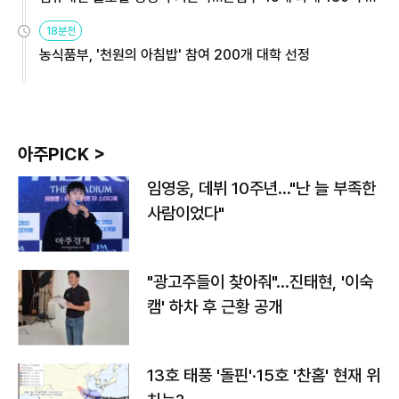
원
18분전
농식품부, '천원의 아침밥' 참여 200개 대학 선정
아주PICK >
임영웅, 데뷔 10주년…"난 늘 부족한
사람이었다"
"광고주들이 찾아줘"…진태현, '이숙
캠' 하차 후 근황 공개
13호 태풍 '돌핀'·15호 '찬홈' 현재 위