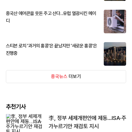
중국산 에어콘을 웃돈 주고 산다...유럽 열광시킨 메이
디
스티븐 로치 '과거의 홍콩'은 끝났지만 '새로운 홍콩'은
진행중
중국뉴스
더보기
추천기사
李, 정부 세제개편안에 제동…ISA·주
가누르기안 재검토 지시