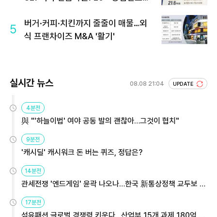
회 주목
버거·커피·치킨까지 줄줄이 매물…외
5
식 프랜차이즈 M&A '활기'
실시간 뉴스
08.08 21:04
UPDATE
4분전
與 "'하늘이법' 여야 공동 발의 괜찮아…그것이 협치"
9분전
'캐시딜' 캐시워크 돈 버는 퀴즈, 정답은?
14분전
관세전쟁 '엔드게임' 윤곽 나오나…한국 新통상정책 교두보 활
용해야
17분전
섬유패션 글로벌 경쟁력 키운다…산업부 15개 과제 180억 지