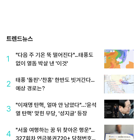
트렌드뉴스
"다음 주 기온 뚝 떨어진다"…태풍도
1
없이 열돔 박살 낸 '이것'
태풍 '돌핀'·'찬홈' 한반도 빗겨간다…
2
예상 경로는?
"이재명 탄핵, 얼마 안 남았다"...'윤석
3
열 탄핵' 맞힌 무당, '성지글' 등장
"서울 여행하는 꿈 뒤 찾아온 행운"…
4
327회차 연금복권720+ 당첨번호조