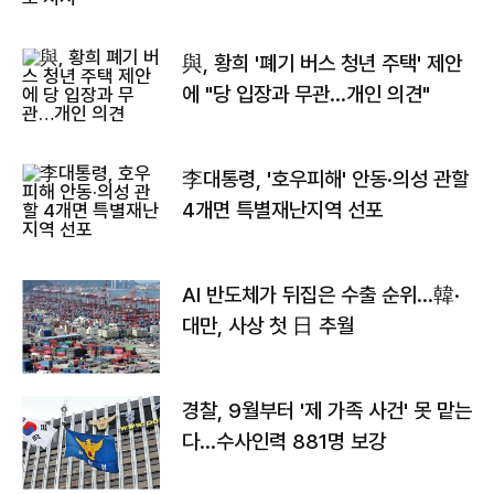
與, 황희 '폐기 버스 청년 주택' 제안
에 "당 입장과 무관…개인 의견"
李대통령, '호우피해' 안동·의성 관할
4개면 특별재난지역 선포
AI 반도체가 뒤집은 수출 순위…韓·
대만, 사상 첫 日 추월
경찰, 9월부터 '제 가족 사건' 못 맡는
다…수사인력 881명 보강