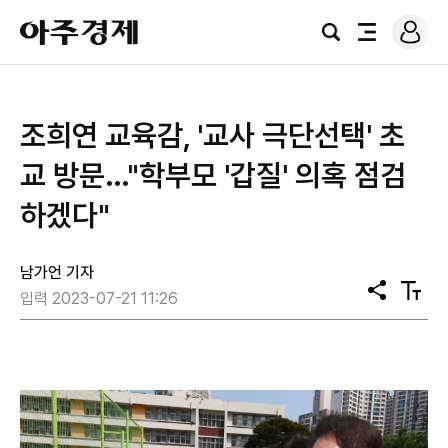
로
아
그
검
전
주
인
색
체
경
메
제
뉴
조희연 교육감, '교사 극단선택' 초
교 방문…"학부모 '갑질' 의혹 점검
하겠다"
남가언 기자
공
텍
입력 2023-07-21 11:26
유
스
트
크
기