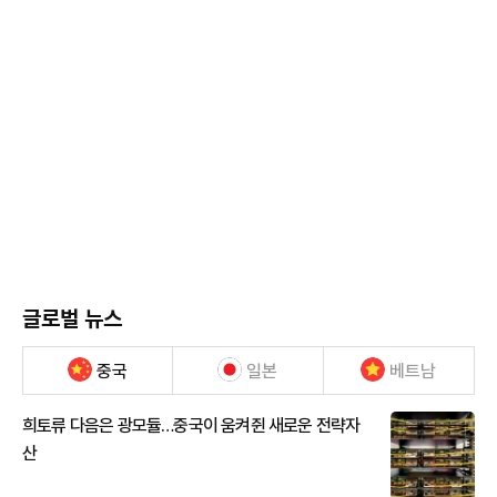
글로벌 뉴스
중국
일본
베트남
희토류 다음은 광모듈…중국이 움켜쥔 새로운 전략자
산