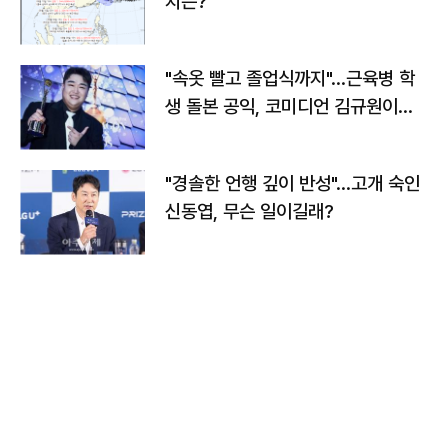
치는?
"속옷 빨고 졸업식까지"…근육병 학
생 돌본 공익, 코미디언 김규원이었
다
"경솔한 언행 깊이 반성"…고개 숙인
신동엽, 무슨 일이길래?