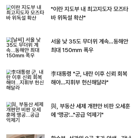
"이란 지도부 내 최고지도자 모즈타
바 위독설 확산"
서울 낮 35도 무더위 계속…동해안
최대 150㎜ 폭우
李대통령 "군, 내란 이후 신뢰 회복
해야…지휘부 헌신해달라"
與, 부동산 세제 개편안 비판 오세훈
에 '맹공'…"공급 억제기"