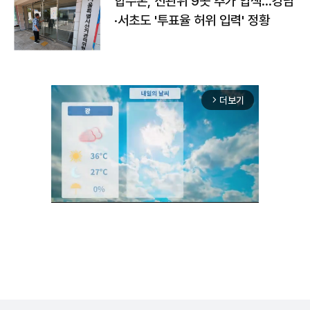
합수본, 선관위 9곳 추가 압색…강남
·서초도 '투표율 허위 입력' 정황
더보기
arrow_forward_ios
Unmute