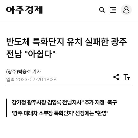
로
아
그
검
전
주
인
색
체
경
메
제
뉴
반도체 특화단지 유치 실패한 광주
전남 "아쉽다"
(광주)박승호 기자
공
텍
입력 2023-07-20 18:38
유
스
트
크
기
강기정 광주시장 김영록 전남지사 "추가 지정" 촉구
'광주 미래차 소부장 특화단지' 선정에는 "환영"