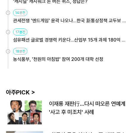
'캐시딜' 캐시워크 돈 버는 퀴즈, 정답은?
14분전
관세전쟁 '엔드게임' 윤곽 나오나…한국 新통상정책 교두보 활
용해야
17분전
섬유패션 글로벌 경쟁력 키운다…산업부 15개 과제 180억 지
원
18분전
농식품부, '천원의 아침밥' 참여 200개 대학 선정
아주PICK >
이재룡 재판行…다시 떠오른 연예계
'사고 후 미조치' 사례