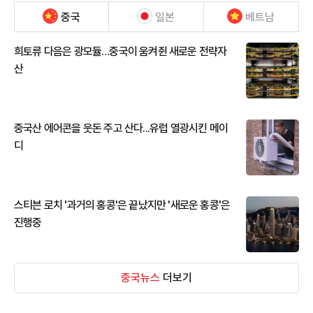
중국
일본
베트남
희토류 다음은 광모듈…중국이 움켜쥔 새로운 전략자
산
중국산 에어콘을 웃돈 주고 산다...유럽 열광시킨 메이
디
스티븐 로치 '과거의 홍콩'은 끝났지만 '새로운 홍콩'은
진행중
중국뉴스
더보기