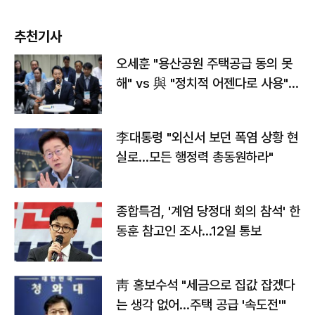
추천기사
오세훈 "용산공원 주택공급 동의 못
해" vs 與 "정치적 어젠다로 사용"
맞불
李대통령 "외신서 보던 폭염 상황 현
실로…모든 행정력 총동원하라"
종합특검, '계엄 당정대 회의 참석' 한
동훈 참고인 조사...12일 통보
靑 홍보수석 "세금으로 집값 잡겠다
는 생각 없어…주택 공급 '속도전'"