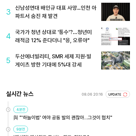
신남성연대 배인규 대표 사망…인천 아
3
파트서 숨진 채 발견
국가가 청년 상대로 '통수'?...청년미
4
래적금 12% 준다더니 "응, 오류야"
두산에너빌리티, SMR 세제 지원·빌
5
게이츠 방한 기대에 5%대 강세
실시간 뉴스
08.06 20:16
UPDATE
4분전
與 "'하늘이법' 여야 공동 발의 괜찮아…그것이 협치"
9분전