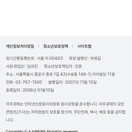
Unmute
개인정보처리방침
청소년보호정책
사이트맵
정기간행등록번호 : 서울 아 00493
회장·발행인 : 곽영길
사장·편집인 : 임규진
청소년보호책임자 : 전운
주소 : 서울특별시 종로구 종로 1길 42(수송동 146-1) 이마빌딩 11층
전화 : 02-767-1500
발행일자 : 2007년 11월 15일
등록일자 : 2008년 01월10일
아주경제는 인터넷신문윤리위원회 윤리강령을 준수합니다. 아주경제의 모든
콘텐츠(기사)는 저작권법의 보호를 받으며, 무단전재, 복사, 배포 등을 금지합
니다.
Copyright ⓒ AJUNEWS All rights reserved.