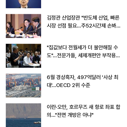
김정관 산업장관 "반도체 산업, 빠른
시장 선점 필요…주52시간제 손봐
야"
"집값보다 전월세가 더 불안해질 수
도"…전문가들, 세제개편안 부작용
우려
6월 경상흑자, 497억달러 '사상 최
대'…OECD 2위 수준
이란·오만, 호르무즈 새 항로 좌표 합
의…"전면 개방은 아냐"