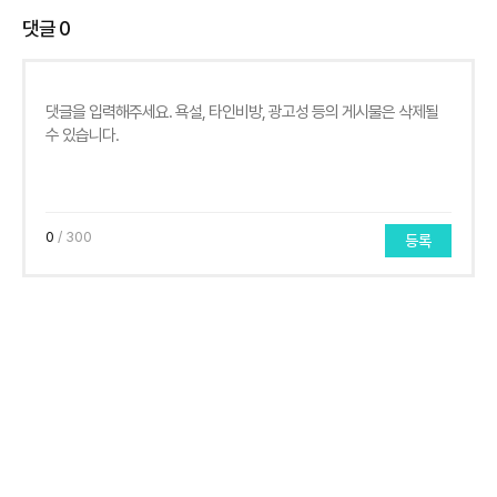
댓글
0
0
/ 300
등록