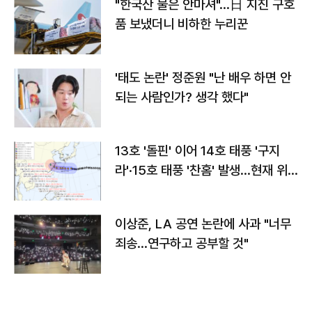
"한국산 물은 안마셔"…日 지진 구호
품 보냈더니 비하한 누리꾼
'태도 논란' 정준원 "난 배우 하면 안
되는 사람인가? 생각 했다"
13호 '돌핀' 이어 14호 태풍 '구지
라'·15호 태풍 '찬홈' 발생…현재 위
치와 이동경로는?
이상준, LA 공연 논란에 사과 "너무
죄송…연구하고 공부할 것"