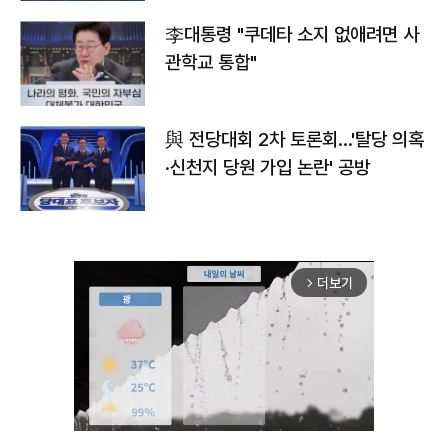
李대통령 "쿠데타 소지 없애려면 사
관학교 통합"
與 전당대회 2차 토론회…'탈당 의혹
·신천지 당원 가입 논란' 공방
더보기
arrow_forward_ios