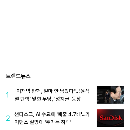
트렌드뉴스
"이재명 탄핵, 얼마 안 남았다"...'윤석
1
열 탄핵' 맞힌 무당, '성지글' 등장
샌디스크, AI 수요에 '매출 4.7배'…가
2
이던스 실망에 '주가는 하락'