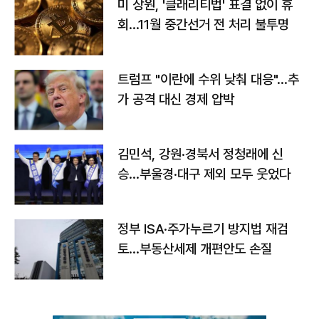
미 상원, '클래리티법' 표결 없이 휴
회…11월 중간선거 전 처리 불투명
트럼프 "이란에 수위 낮춰 대응"…추
가 공격 대신 경제 압박
김민석, 강원·경북서 정청래에 신
승…부울경·대구 제외 모두 웃었다
정부 ISA·주가누르기 방지법 재검
토…부동산세제 개편안도 손질