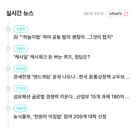
실시간 뉴스
08.10 23:12
UPDATE
4분전
與 "'하늘이법' 여야 공동 발의 괜찮아…그것이 협치"
9분전
'캐시딜' 캐시워크 돈 버는 퀴즈, 정답은?
14분전
관세전쟁 '엔드게임' 윤곽 나오나…한국 新통상정책 교두보 활
용해야
17분전
섬유패션 글로벌 경쟁력 키운다…산업부 15개 과제 180억 지
원
18분전
농식품부, '천원의 아침밥' 참여 200개 대학 선정