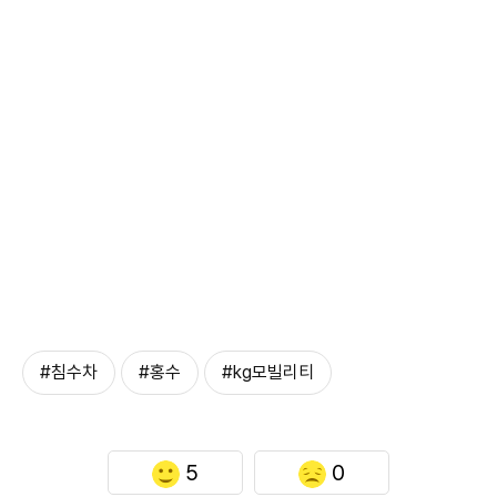
#침수차
#홍수
#kg모빌리티
5
0