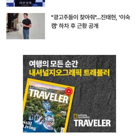
"광고주들이 찾아줘"…진태현, '이숙
캠' 하차 후 근황 공개