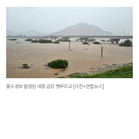
홍수경보 발령된 세종 금강 햇무리교 [사진=연합뉴스]