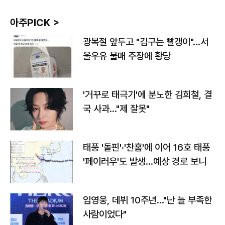
아주PICK >
광복절 앞두고 "김구는 빨갱이"…서
울우유 불매 주장에 황당
'거꾸로 태극기'에 분노한 김희철, 결
국 사과…"제 잘못"
태풍 '돌핀'·'찬홈'에 이어 16호 태풍
'페이러우'도 발생…예상 경로 보니
임영웅, 데뷔 10주년…"난 늘 부족한
사람이었다"