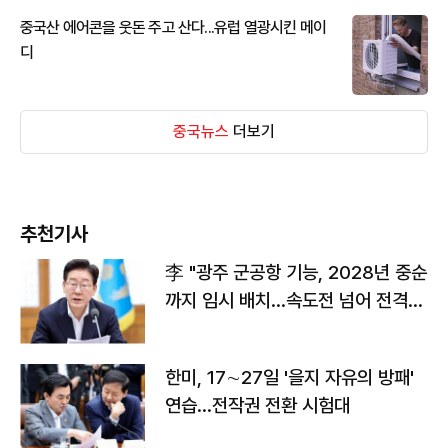
중국산 에어콘을 웃돈 주고 산다...유럽 열광시킨 메이
디
중국뉴스
더보기
추천기사
李 "광주 군공항 기능, 2028년 중순
까지 임시 배치…속도전 넘어 전격
전"
한미, 17∼27일 '을지 자유의 방패'
연습…전작권 전환 시험대