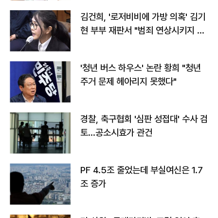
김건희, '로저비비에 가방 의혹' 김기
현 부부 재판서 "범죄 연상시키지 말
라"
'청년 버스 하우스' 논란 황희 "청년
주거 문제 헤아리지 못했다"
경찰, 축구협회 '심판 성접대' 수사 검
토…공소시효가 관건
PF 4.5조 줄었는데 부실여신은 1.7
조 증가