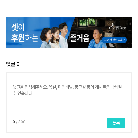
댓글
0
0
/ 300
등록