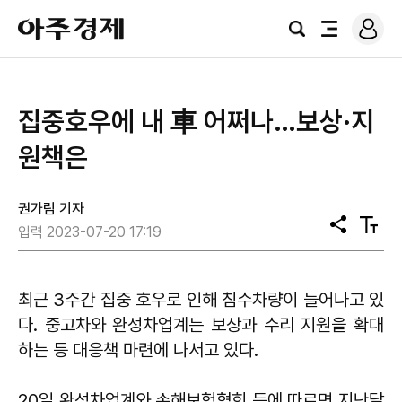
로
아
그
검
전
주
인
색
체
경
메
제
뉴
집중호우에 내 車 어쩌나…보상·지
원책은
권가림 기자
공
텍
입력 2023-07-20 17:19
유
스
트
크
기
최근 3주간 집중 호우로 인해 침수차량이 늘어나고 있
다. 중고차와 완성차업계는 보상과 수리 지원을 확대
하는 등 대응책 마련에 나서고 있다.
20일 완성차업계와 손해보험협회 등에 따르면 지난달