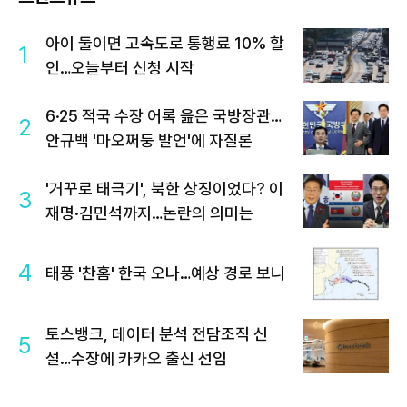
아이 둘이면 고속도로 통행료 10% 할
1
인…오늘부터 신청 시작
6·25 적국 수장 어록 읊은 국방장관…
2
안규백 '마오쩌둥 발언'에 자질론
'거꾸로 태극기', 북한 상징이었다? 이
3
재명·김민석까지…논란의 의미는
4
태풍 '찬홈' 한국 오나…예상 경로 보니
토스뱅크, 데이터 분석 전담조직 신
5
설…수장에 카카오 출신 선임