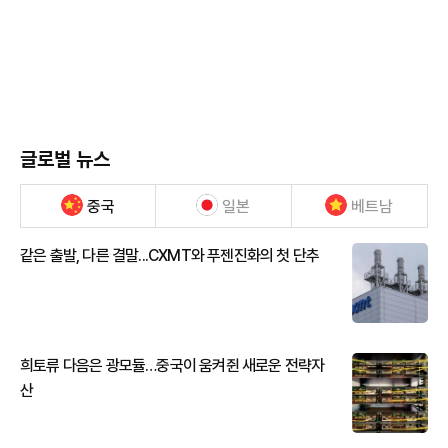
글로벌 뉴스
중국
일본
베트남
같은 출발, 다른 결말...CXMT와 푸젠진화의 첫 단추
희토류 다음은 광모듈…중국이 움켜쥔 새로운 전략자
산