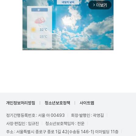
더보기
arrow_forward_ios
Unmute
개인정보처리방침
청소년보호정책
사이트맵
정기간행등록번호 : 서울 아 00493
회장·발행인 : 곽영길
사장·편집인 : 임규진
청소년보호책임자 : 전운
주소 : 서울특별시 종로구 종로 1길 42(수송동 146-1) 이마빌딩 11층