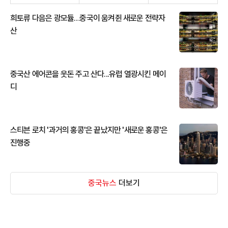
희토류 다음은 광모듈…중국이 움켜쥔 새로운 전략자
산
중국산 에어콘을 웃돈 주고 산다...유럽 열광시킨 메이
디
스티븐 로치 '과거의 홍콩'은 끝났지만 '새로운 홍콩'은
진행중
중국뉴스
더보기