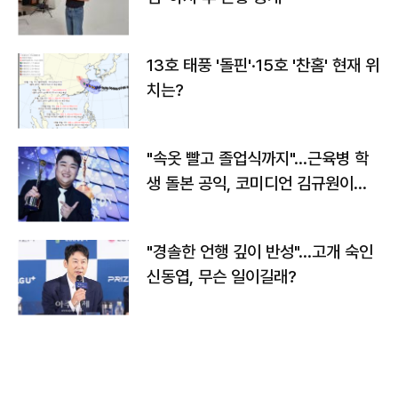
13호 태풍 '돌핀'·15호 '찬홈' 현재 위
치는?
"속옷 빨고 졸업식까지"…근육병 학
생 돌본 공익, 코미디언 김규원이었
다
"경솔한 언행 깊이 반성"…고개 숙인
신동엽, 무슨 일이길래?