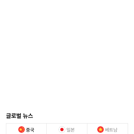
글로벌 뉴스
중국
일본
베트남