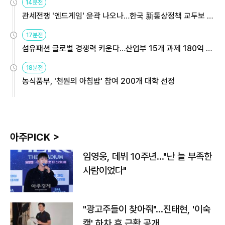
14분전
관세전쟁 '엔드게임' 윤곽 나오나…한국 新통상정책 교두보 활
용해야
17분전
섬유패션 글로벌 경쟁력 키운다…산업부 15개 과제 180억 지
원
18분전
농식품부, '천원의 아침밥' 참여 200개 대학 선정
아주PICK >
임영웅, 데뷔 10주년…"난 늘 부족한
사람이었다"
"광고주들이 찾아줘"…진태현, '이숙
캠' 하차 후 근황 공개