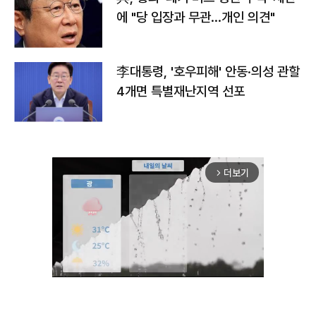
에 "당 입장과 무관…개인 의견"
李대통령, '호우피해' 안동·의성 관할
4개면 특별재난지역 선포
더보기
arrow_forward_ios
Unmute