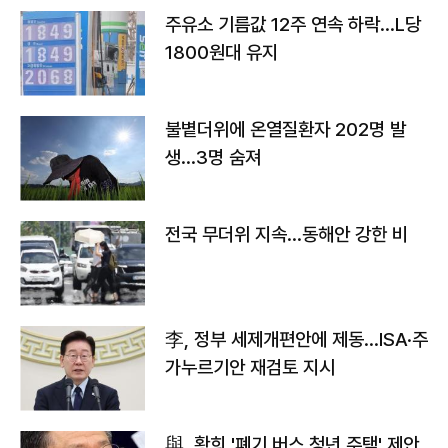
주유소 기름값 12주 연속 하락…L당
1800원대 유지
불볕더위에 온열질환자 202명 발
생…3명 숨져
전국 무더위 지속…동해안 강한 비
李, 정부 세제개편안에 제동…ISA·주
가누르기안 재검토 지시
與, 황희 '폐기 버스 청년 주택' 제안