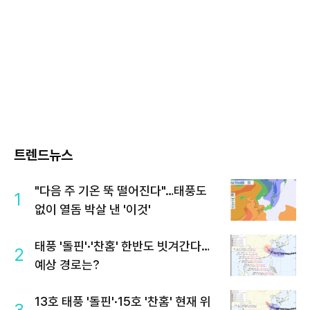
트렌드뉴스
"다음 주 기온 뚝 떨어진다"…태풍도
1
없이 열돔 박살 낸 '이것'
태풍 '돌핀'·'찬홈' 한반도 빗겨간다…
2
예상 경로는?
13호 태풍 '돌핀'·15호 '찬홈' 현재 위