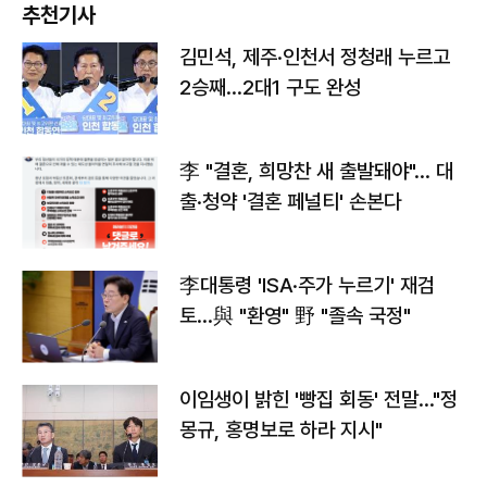
추천기사
김민석, 제주·인천서 정청래 누르고
2승째…2대1 구도 완성
李 "결혼, 희망찬 새 출발돼야"… 대
출·청약 '결혼 페널티' 손본다
李대통령 'ISA·주가 누르기' 재검
토…與 "환영" 野 "졸속 국정"
이임생이 밝힌 '빵집 회동' 전말…"정
몽규, 홍명보로 하라 지시"