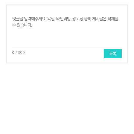
0
/ 300
등록