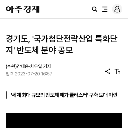
로
아
그
검
전
주
인
색
체
경
메
제
뉴
경기도, '국가첨단전략산업 특화단
지' 반도체 분야 공모
(수원)강대웅·차우열 기자
공
텍
입력 2023-07-20 16:57
유
스
트
크
기
'세계 최대 규모의 반도체 메가 클러스터' 구축 토대 마련