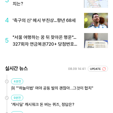
3
치는?
4
'축구의 신' 메시 부친상…향년 68세
"서울 여행하는 꿈 뒤 찾아온 행운"…
5
327회차 연금복권720+ 당첨번호조
회 주목
실시간 뉴스
08.09 14:41
UPDATE
4분전
與 "'하늘이법' 여야 공동 발의 괜찮아…그것이 협치"
9분전
'캐시딜' 캐시워크 돈 버는 퀴즈, 정답은?