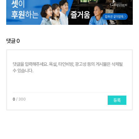
댓글
0
0
/ 300
등록