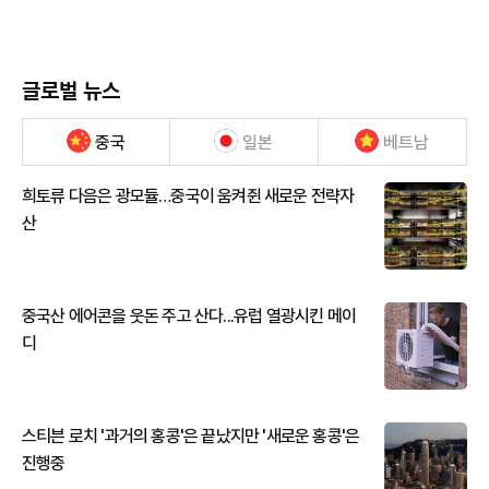
글로벌 뉴스
중국
일본
베트남
희토류 다음은 광모듈…중국이 움켜쥔 새로운 전략자
산
중국산 에어콘을 웃돈 주고 산다...유럽 열광시킨 메이
디
스티븐 로치 '과거의 홍콩'은 끝났지만 '새로운 홍콩'은
진행중