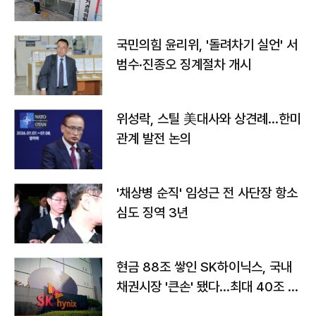
국민의힘 윤리위, '돌려차기 실언' 서
범수·진종오 징계절차 개시
위성락, 스틸 美대사와 상견례…한미
관계 발전 논의
'채상병 순직' 임성근 전 사단장 항소
심도 징역 3년
현금 88조 쌓인 SK하이닉스, 국내
채권시장 '큰손' 됐다…최대 40조 투
자