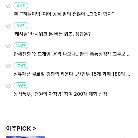
4분전
與 "'하늘이법' 여야 공동 발의 괜찮아…그것이 협치"
9분전
'캐시딜' 캐시워크 돈 버는 퀴즈, 정답은?
14분전
관세전쟁 '엔드게임' 윤곽 나오나…한국 新통상정책 교두보 활
용해야
17분전
섬유패션 글로벌 경쟁력 키운다…산업부 15개 과제 180억 지
원
18분전
농식품부, '천원의 아침밥' 참여 200개 대학 선정
아주PICK >