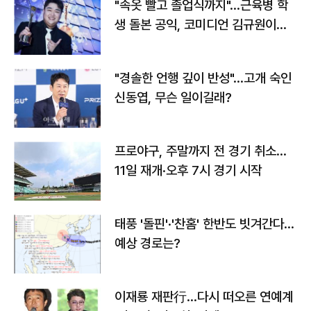
"속옷 빨고 졸업식까지"…근육병 학
생 돌본 공익, 코미디언 김규원이었
다
"경솔한 언행 깊이 반성"…고개 숙인
신동엽, 무슨 일이길래?
프로야구, 주말까지 전 경기 취소…
11일 재개·오후 7시 경기 시작
태풍 '돌핀'·'찬홈' 한반도 빗겨간다…
예상 경로는?
이재룡 재판行…다시 떠오른 연예계