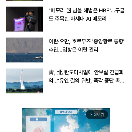
"메모리 월 넘을 해법은 HBF"…구글
도 주목한 차세대 AI 메모리
이란·오만, 호르무즈 '중앙항로 통항'
추진…입항은 이란 관리
靑, 北 탄도미사일에 안보실 긴급회
의…"유엔 결의 위반, 즉각 중단 촉
구"
더보기
arrow_forward_ios