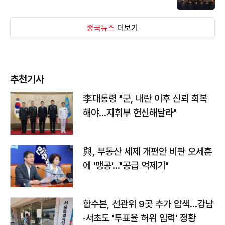
중국뉴스
더보기
추천기사
李대통령 "군, 내란 이후 신뢰 회복
해야…지휘부 헌신해달라"
與, 부동산 세제 개편안 비판 오세훈
에 '맹공'…"공급 억제기"
합수본, 선관위 9곳 추가 압색…강남
·서초도 '투표율 허위 입력' 정황