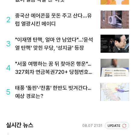
중국산 에어콘을 웃돈 주고 산다...유
2
럽 열광시킨 메이디
"이재명 탄핵, 얼마 안 남았다"...'윤석
3
열 탄핵' 맞힌 무당, '성지글' 등장
"서울 여행하는 꿈 뒤 찾아온 행운"…
4
327회차 연금복권720+ 당첨번호조
회 주목
태풍 '돌핀'·'찬홈' 한반도 빗겨간다…
5
예상 경로는?
실시간 뉴스
08.07 21:31
UPDATE