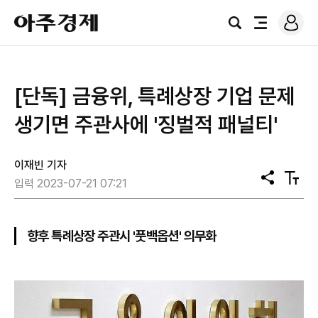
로
아
그
검
전
주
인
색
체
경
메
제
뉴
[단독] 금융위, 특례상장 기업 문제
생기면 주관사에 '징벌적 패널티'
이재빈 기자
공
텍
입력 2023-07-21 07:21
유
스
트
크
기
향후 특례상장 주관시 '풋백옵션' 의무화