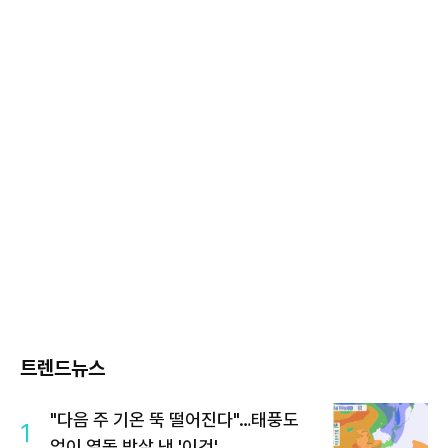
트렌드뉴스
"다음 주 기온 뚝 떨어진다"…태풍도
1
없이 열돔 박살 낸 '이것'