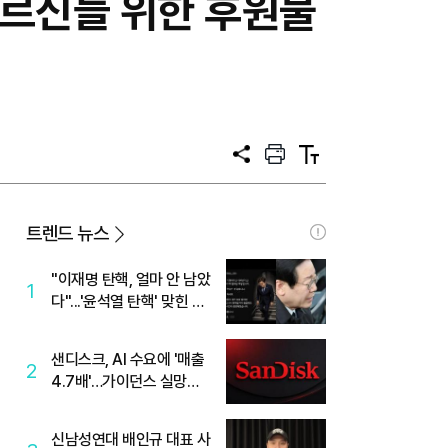
어르신들 위한 후원물
공
프
텍
유
린
스
트
트
크
기
트렌드 뉴스
"이재명 탄핵, 얼마 안 남았
1
다"...'윤석열 탄핵' 맞힌 무
당, '성지글' 등장
샌디스크, AI 수요에 '매출
2
4.7배'…가이던스 실망에
'주가는 하락'
신남성연대 배인규 대표 사