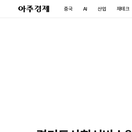
아
중국
AI
산업
재테크
주
경
제