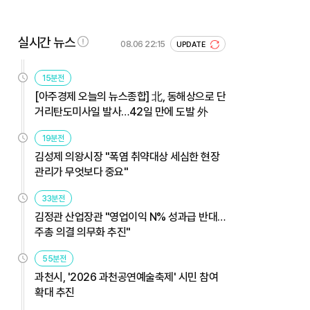
실시간 뉴스
08.06 22:15
UPDATE
15분전
[아주경제 오늘의 뉴스종합] 北, 동해상으로 단
거리탄도미사일 발사…42일 만에 도발 外
19분전
김성제 의왕시장 "폭염 취약대상 세심한 현장
관리가 무엇보다 중요"
33분전
김정관 산업장관 "영업이익 N% 성과급 반대…
주총 의결 의무화 추진"
55분전
과천시, '2026 과천공연예술축제' 시민 참여
확대 추진