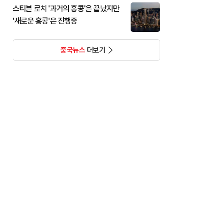
스티븐 로치 '과거의 홍콩'은 끝났지만
'새로운 홍콩'은 진행중
중국뉴스
더보기