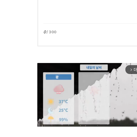
0
/ 300
더
arrow_forward_ios