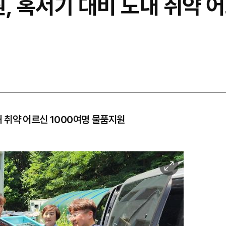
 혹서기 대비 도내 취약 
 취약 어르신 1000여명 물품지원
이
미
지
확
대