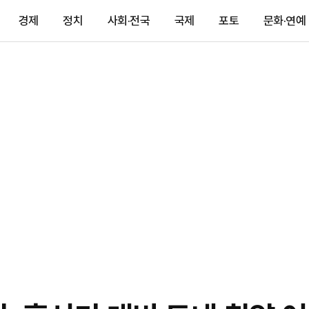
경제
정치
사회·전국
국제
포토
문화·연예