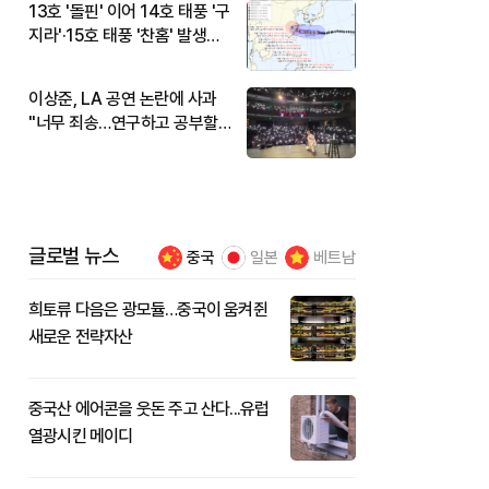
13호 '돌핀' 이어 14호 태풍 '구
지라'·15호 태풍 '찬홈' 발생…
현재 위치와 이동경로는?
이상준, LA 공연 논란에 사과
"너무 죄송…연구하고 공부할
것"
글로벌 뉴스
중국
일본
베트남
희토류 다음은 광모듈…중국이 움켜쥔
새로운 전략자산
중국산 에어콘을 웃돈 주고 산다...유럽
열광시킨 메이디