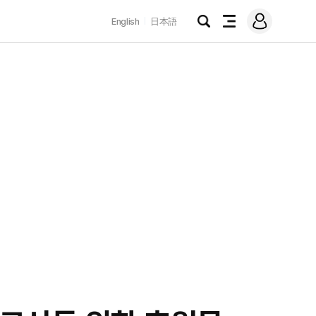
로
English
日本語
그
검
전
인
색
체
메
뉴