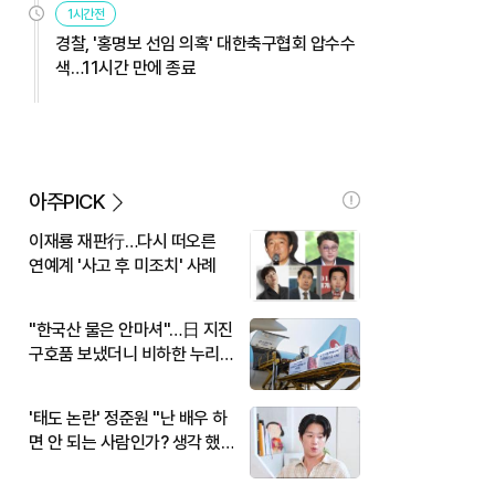
1시간전
경찰, '홍명보 선임 의혹' 대한축구협회 압수수
색…11시간 만에 종료
아주PICK
이재룡 재판行…다시 떠오른
연예계 '사고 후 미조치' 사례
"한국산 물은 안마셔"…日 지진
구호품 보냈더니 비하한 누리
꾼
'태도 논란' 정준원 "난 배우 하
면 안 되는 사람인가? 생각 했
다"