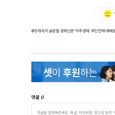
©'5개국어 글로벌 경제신문' 아주경제. 무단전재·재배
댓글
0