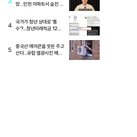
3
망…인천 아파트서 숨진 채
발견
국가가 청년 상대로 '통
4
수'?...청년미래적금 12%
준다더니 "응, 오류야"
중국산 에어콘을 웃돈 주고
5
산다...유럽 열광시킨 메이
디