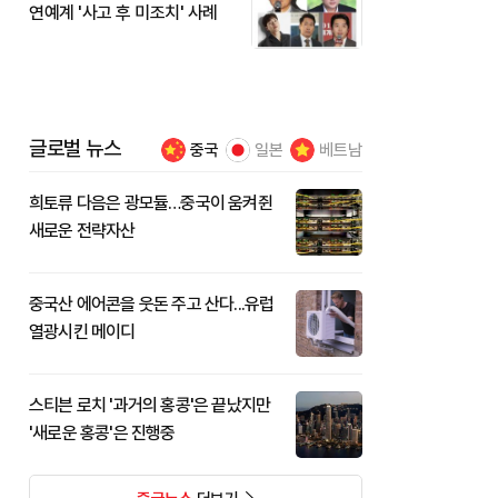
연예계 '사고 후 미조치' 사례
글로벌 뉴스
중국
일본
베트남
희토류 다음은 광모듈…중국이 움켜쥔
새로운 전략자산
중국산 에어콘을 웃돈 주고 산다...유럽
열광시킨 메이디
스티븐 로치 '과거의 홍콩'은 끝났지만
'새로운 홍콩'은 진행중