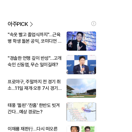
아주PICK
"속옷 빨고 졸업식까지"…근육
병 학생 돌본 공익, 코미디언 김
규원이었다
"경솔한 언행 깊이 반성"…고개
숙인 신동엽, 무슨 일이길래?
프로야구, 주말까지 전 경기 취
소…11일 재개·오후 7시 경기
시작
태풍 '돌핀'·'찬홈' 한반도 빗겨
간다…예상 경로는?
이재룡 재판行…다시 떠오른