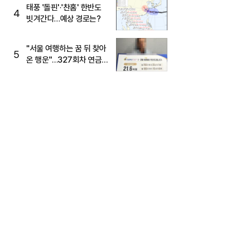
태풍 '돌핀'·'찬홈' 한반도
4
빗겨간다…예상 경로는?
"서울 여행하는 꿈 뒤 찾아
5
온 행운"…327회차 연금
복권720+ 당첨번호조회
주목