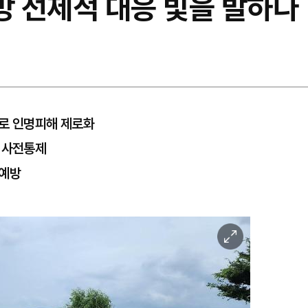
 선제적 대응 빛을 발하다
비로 인명피해 제로화
및 사전통제
 예방
이
미
지
확