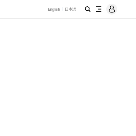
로
English
日本語
그
검
전
인
색
체
메
뉴