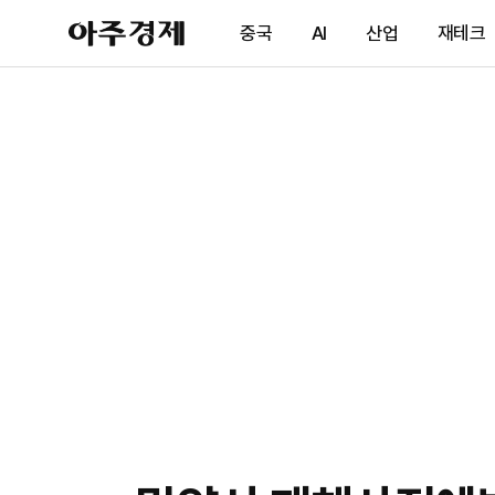
아
중국
AI
산업
재테크
주
경
제