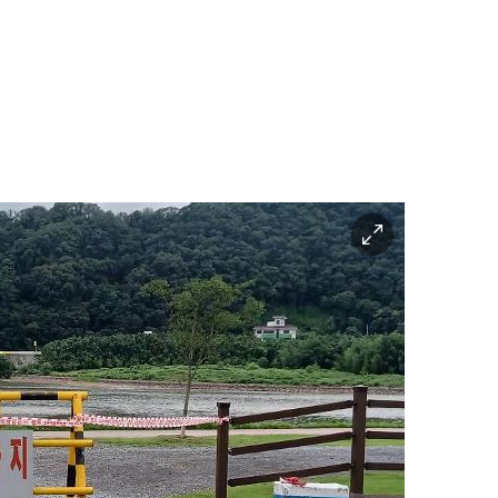
이
미
지
확
대