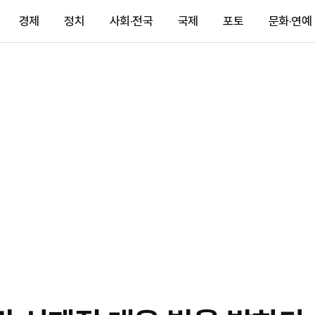
경제
정치
사회·전국
국제
포토
문화·연예