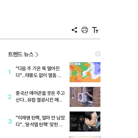
공
프
텍
유
린
스
트
트
크
기
트렌드 뉴스
"다음 주 기온 뚝 떨어진
1
다"…태풍도 없이 열돔 박
살 낸 '이것'
중국산 에어콘을 웃돈 주고
2
산다...유럽 열광시킨 메이
디
"이재명 탄핵, 얼마 안 남았
3
다"...'윤석열 탄핵' 맞힌 무
당, '성지글' 등장