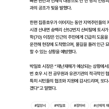
빠른 판단과 선제적 대응으로 단 한 명의 인명피
과의 공조가 빛을 발했다.
한편 집중호우가 이어지는 동안 지역주민들의 자
시경 산내면 송백리 산52번지 산비탈에 토사가
학(70) 이장은 인근의 주민에게 긴급히 도움을 
운전해 현장에 도착했으며, 물길을 돌려 인근 묘
할 수 있는 상황을 예방했다.
박일호 시장은 “재난재해가 예상되는 상황에서는
번 호우 시 전 공무원과 유관기관의 적극적인 
특히 시민들의 협조와 지원에 감사드리며, 또다
겠다”고 말했다.
#밀양시
#박일호
#장마비
#선제적 