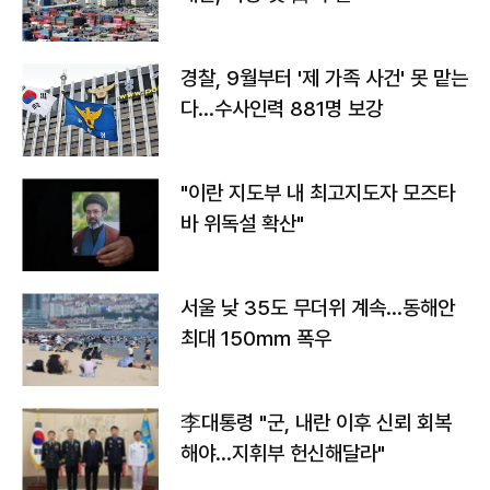
경찰, 9월부터 '제 가족 사건' 못 맡는
다…수사인력 881명 보강
"이란 지도부 내 최고지도자 모즈타
바 위독설 확산"
서울 낮 35도 무더위 계속…동해안
최대 150㎜ 폭우
李대통령 "군, 내란 이후 신뢰 회복
해야…지휘부 헌신해달라"