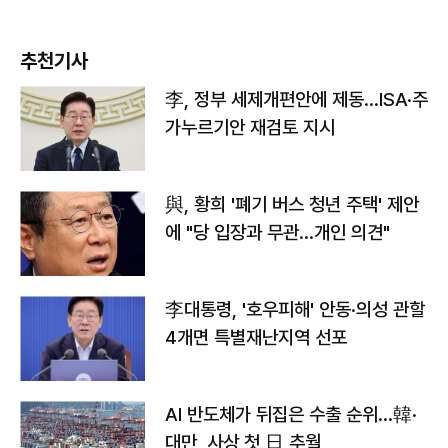
추천기사
李, 정부 세제개편안에 제동…ISA·주
가누르기안 재검토 지시
與, 황희 '폐기 버스 청년 주택' 제안
에 "당 입장과 무관…개인 의견"
李대통령, '호우피해' 안동·의성 관할
4개면 특별재난지역 선포
AI 반도체가 뒤집은 수출 순위…韓·
대만, 사상 첫 日 추월