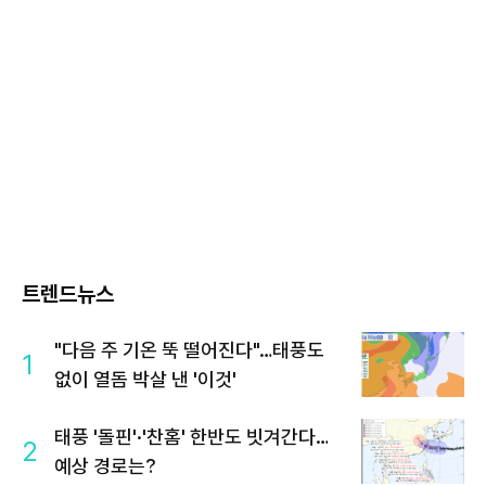
트렌드뉴스
"다음 주 기온 뚝 떨어진다"…태풍도
1
없이 열돔 박살 낸 '이것'
태풍 '돌핀'·'찬홈' 한반도 빗겨간다…
2
예상 경로는?