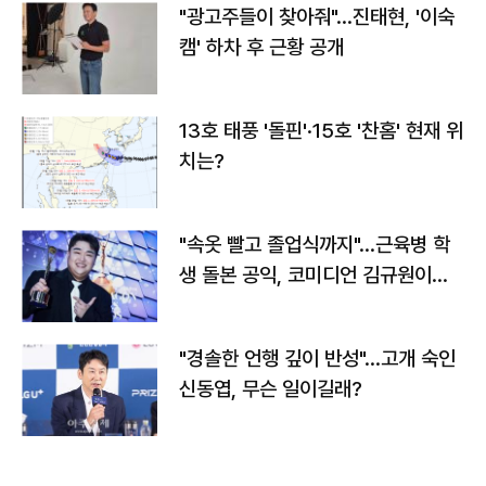
"광고주들이 찾아줘"…진태현, '이숙
캠' 하차 후 근황 공개
13호 태풍 '돌핀'·15호 '찬홈' 현재 위
치는?
"속옷 빨고 졸업식까지"…근육병 학
생 돌본 공익, 코미디언 김규원이었
다
"경솔한 언행 깊이 반성"…고개 숙인
신동엽, 무슨 일이길래?