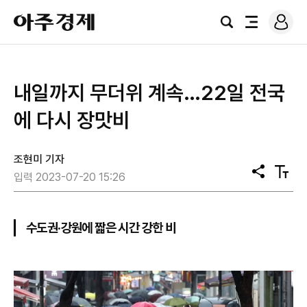
로
아
그
검
전
주
인
색
체
경
메
제
뉴
내일까지 무더위 계속…22일 전국
에 다시 장맛비
조현미 기자
공
텍
입력 2023-07-20 15:26
유
스
트
크
기
수도권·강원에 짧은 시간 강한 비