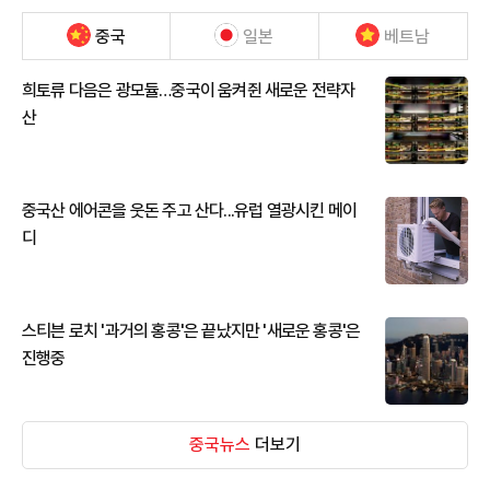
중국
일본
베트남
희토류 다음은 광모듈…중국이 움켜쥔 새로운 전략자
산
중국산 에어콘을 웃돈 주고 산다...유럽 열광시킨 메이
디
스티븐 로치 '과거의 홍콩'은 끝났지만 '새로운 홍콩'은
진행중
중국뉴스
더보기