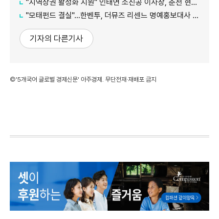
"지역상권 활성화 지원" 인태연 소진공 이사장, 춘천 현장방문
"모태펀드 결실"…한벤투, 더뮤즈 리센느 명예홍보대사 임명
기자의 다른기사
©'5개국어 글로벌 경제신문' 아주경제. 무단전재·재배포 금지