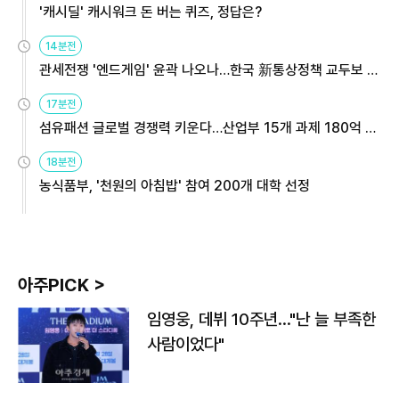
'캐시딜' 캐시워크 돈 버는 퀴즈, 정답은?
14분전
관세전쟁 '엔드게임' 윤곽 나오나…한국 新통상정책 교두보 활
용해야
17분전
섬유패션 글로벌 경쟁력 키운다…산업부 15개 과제 180억 지
원
18분전
농식품부, '천원의 아침밥' 참여 200개 대학 선정
아주PICK >
임영웅, 데뷔 10주년…"난 늘 부족한
사람이었다"