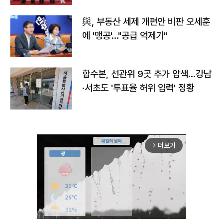
與, 부동산 세제 개편안 비판 오세훈
에 '맹공'…"공급 억제기"
합수본, 선관위 9곳 추가 압색…강남
·서초도 '투표율 허위 입력' 정황
더보기
arrow_forward_ios