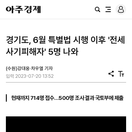
로
아
그
검
전
주
인
색
체
경
메
제
뉴
경기도, 6월 특별법 시행 이후 '전세
사기피해자' 5명 나와
(수원)강대웅·차우열 기자
공
텍
입력 2023-07-20 13:52
유
스
트
크
기
현재까지 714명 접수…500명 조사 결과 국토부에 제출