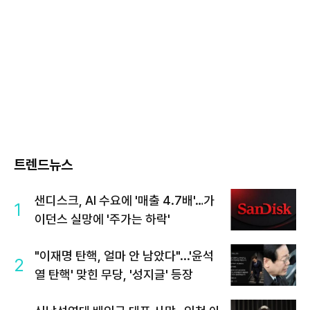
트렌드뉴스
샌디스크, AI 수요에 '매출 4.7배'…가
1
이던스 실망에 '주가는 하락'
"이재명 탄핵, 얼마 안 남았다"...'윤석
2
열 탄핵' 맞힌 무당, '성지글' 등장