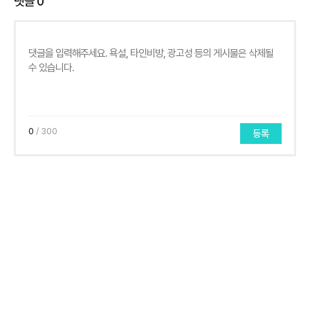
댓글
0
0
/ 300
등록