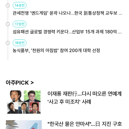
14분전
관세전쟁 '엔드게임' 윤곽 나오나…한국 新통상정책 교두보 활
용해야
17분전
섬유패션 글로벌 경쟁력 키운다…산업부 15개 과제 180억 지
원
18분전
농식품부, '천원의 아침밥' 참여 200개 대학 선정
아주PICK >
이재룡 재판行…다시 떠오른 연예계
'사고 후 미조치' 사례
"한국산 물은 안마셔"…日 지진 구호