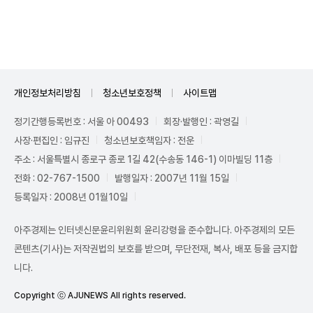
Unmute
개인정보처리방침
청소년보호정책
사이트맵
정기간행등록번호 : 서울 아 00493
회장·발행인 : 곽영길
사장·편집인 : 임규진
청소년보호책임자 : 전운
주소 : 서울특별시 종로구 종로 1길 42(수송동 146-1) 이마빌딩 11층
전화 : 02-767-1500
발행일자 : 2007년 11월 15일
등록일자 : 2008년 01월10일
아주경제는 인터넷신문윤리위원회 윤리강령을 준수합니다. 아주경제의 모든
콘텐츠(기사)는 저작권법의 보호를 받으며, 무단전재, 복사, 배포 등을 금지합
니다.
Copyright ⓒ AJUNEWS All rights reserved.