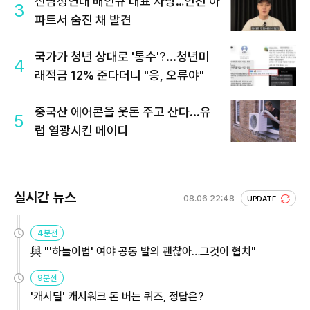
신남성연대 배인규 대표 사망…인천 아
3
파트서 숨진 채 발견
국가가 청년 상대로 '통수'?...청년미
4
래적금 12% 준다더니 "응, 오류야"
중국산 에어콘을 웃돈 주고 산다...유
5
럽 열광시킨 메이디
실시간 뉴스
08.06 22:48
UPDATE
4분전
與 "'하늘이법' 여야 공동 발의 괜찮아…그것이 협치"
9분전
'캐시딜' 캐시워크 돈 버는 퀴즈, 정답은?