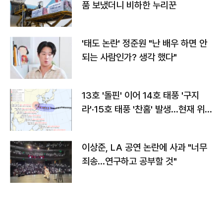
품 보냈더니 비하한 누리꾼
'태도 논란' 정준원 "난 배우 하면 안
되는 사람인가? 생각 했다"
13호 '돌핀' 이어 14호 태풍 '구지
라'·15호 태풍 '찬홈' 발생…현재 위
치와 이동경로는?
이상준, LA 공연 논란에 사과 "너무
죄송…연구하고 공부할 것"