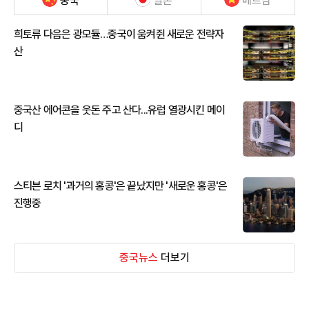
중국
일본
베트남
희토류 다음은 광모듈…중국이 움켜쥔 새로운 전략자
산
중국산 에어콘을 웃돈 주고 산다...유럽 열광시킨 메이
디
스티븐 로치 '과거의 홍콩'은 끝났지만 '새로운 홍콩'은
진행중
중국뉴스
더보기