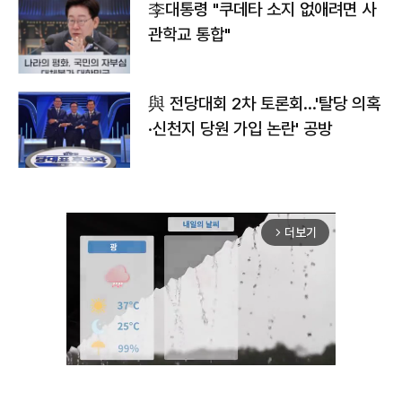
李대통령 "쿠데타 소지 없애려면 사
관학교 통합"
與 전당대회 2차 토론회…'탈당 의혹
·신천지 당원 가입 논란' 공방
더보기
arrow_forward_ios