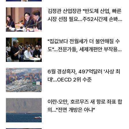
김정관 산업장관 "반도체 산업, 빠른
시장 선점 필요…주52시간제 손봐
야"
"집값보다 전월세가 더 불안해질 수
도"…전문가들, 세제개편안 부작용
우려
6월 경상흑자, 497억달러 '사상 최
대'…OECD 2위 수준
이란·오만, 호르무즈 새 항로 좌표 합
의…"전면 개방은 아냐"