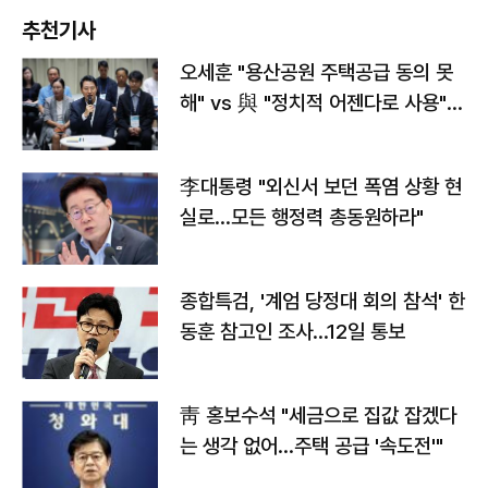
추천기사
오세훈 "용산공원 주택공급 동의 못
해" vs 與 "정치적 어젠다로 사용"
맞불
李대통령 "외신서 보던 폭염 상황 현
실로…모든 행정력 총동원하라"
종합특검, '계엄 당정대 회의 참석' 한
동훈 참고인 조사...12일 통보
靑 홍보수석 "세금으로 집값 잡겠다
는 생각 없어…주택 공급 '속도전'"