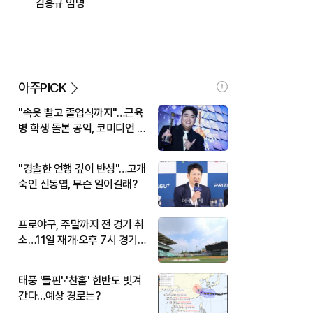
김흥규 임명
아주PICK
"속옷 빨고 졸업식까지"…근육
병 학생 돌본 공익, 코미디언 김
규원이었다
"경솔한 언행 깊이 반성"…고개
숙인 신동엽, 무슨 일이길래?
프로야구, 주말까지 전 경기 취
소…11일 재개·오후 7시 경기
시작
태풍 '돌핀'·'찬홈' 한반도 빗겨
간다…예상 경로는?