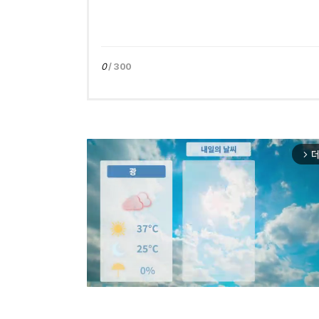
0
/ 300
더
arrow_forward_ios