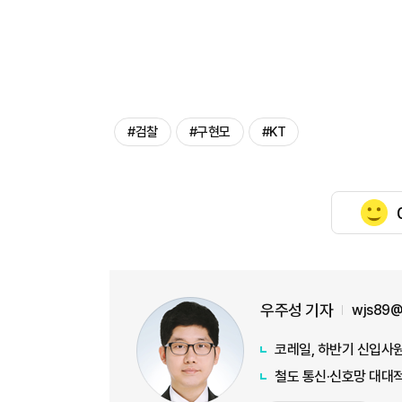
#검찰
#구현모
#KT
우주성 기자
wjs89@
코레일, 하반기 신입사원
철도 통신·신호망 대대적