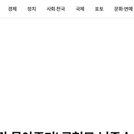
경제
정치
사회·전국
국제
포토
문화·연예