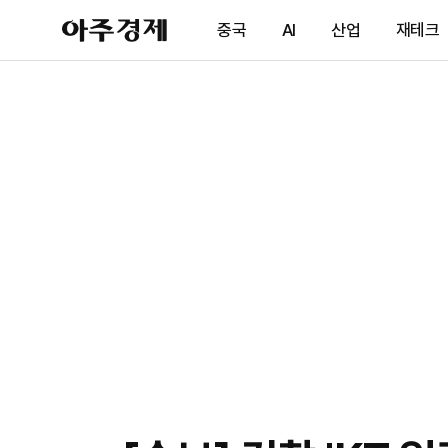
아
중국
AI
산업
재테크
주
경
제