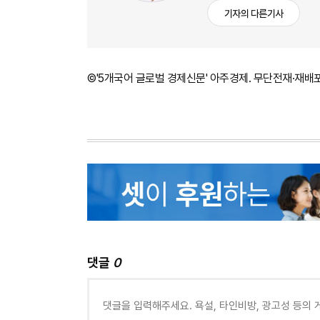
기자의 다른기사
©'5개국어 글로벌 경제신문' 아주경제. 무단전재·재배
댓글
0