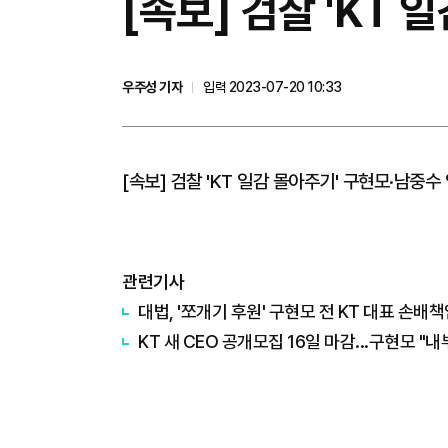
[속보] 검찰 'KT
우주성 기자
입력 2023-07-20 10:33
[속보] 검찰 'KT 일감 몰아주기' 구현모·남중
관련기사
대법, '쪼개기 후원' 구현모 전 KT 대표 손배책
KT 새 CEO 공개모집 16일 마감...구현모 "