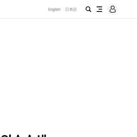
로
English
日本語
그
검
전
인
색
체
메
뉴