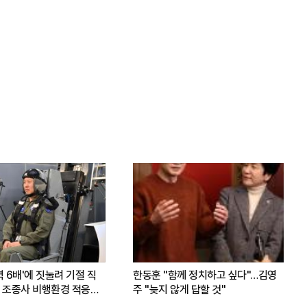
력 6배'에 짓눌려 기절 직
한동훈 "함께 정치하고 싶다"…김영
 조종사 비행환경 적응훈
주 "늦지 않게 답할 것"