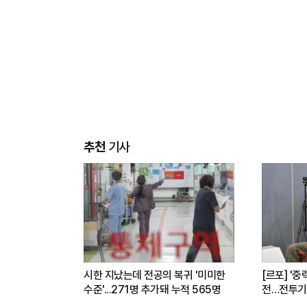
추천
기사
시한 지났는데 전공의 복귀 '미미한
[르포] '중
수준'...271명 추가돼 누적 565명
전…전투기
련(영상)