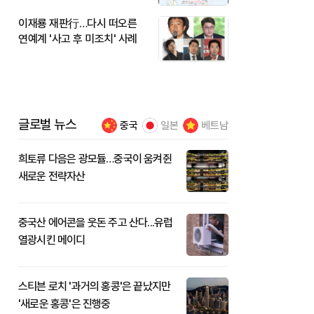
이재룡 재판行…다시 떠오른
연예계 '사고 후 미조치' 사례
글로벌 뉴스
중국
일본
베트남
희토류 다음은 광모듈…중국이 움켜쥔
새로운 전략자산
중국산 에어콘을 웃돈 주고 산다...유럽
열광시킨 메이디
스티븐 로치 '과거의 홍콩'은 끝났지만
'새로운 홍콩'은 진행중