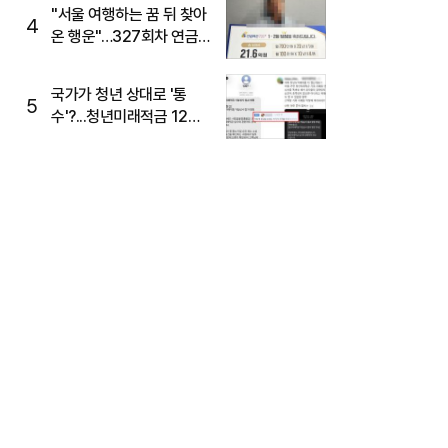
"서울 여행하는 꿈 뒤 찾아
4
온 행운"…327회차 연금
복권720+ 당첨번호조회
주목
국가가 청년 상대로 '통
5
수'?...청년미래적금 12%
준다더니 "응, 오류야"