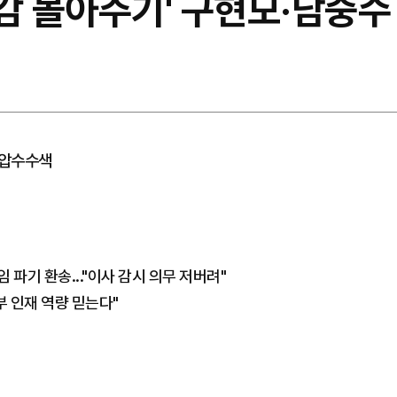
 일감 몰아주기' 구현모·남중
수 압수수색
임 파기 환송..."이사 감시 의무 저버려"
내부 인재 역량 믿는다"