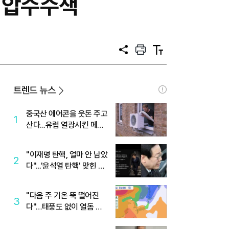
수 압수수색
공
프
텍
유
린
스
트
트
크
기
트렌드 뉴스
중국산 에어콘을 웃돈 주고
1
산다...유럽 열광시킨 메이
디
"이재명 탄핵, 얼마 안 남았
2
다"...'윤석열 탄핵' 맞힌 무
당, '성지글' 등장
"다음 주 기온 뚝 떨어진
3
다"…태풍도 없이 열돔 박
살 낸 '이것'