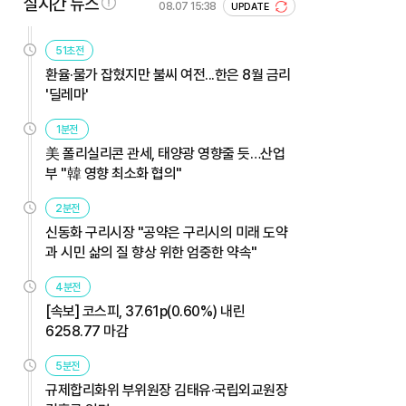
실시간 뉴스
08.07 15:38
UPDATE
51초전
환율·물가 잡혔지만 불씨 여전...한은 8월 금리
'딜레마'
1분전
美 폴리실리콘 관세, 태양광 영향줄 듯…산업
부 "韓 영향 최소화 협의"
2분전
신동화 구리시장 "공약은 구리시의 미래 도약
과 시민 삶의 질 향상 위한 엄중한 약속"
4분전
[속보] 코스피, 37.61p(0.60%) 내린
6258.77 마감
5분전
규제합리화위 부위원장 김태유·국립외교원장