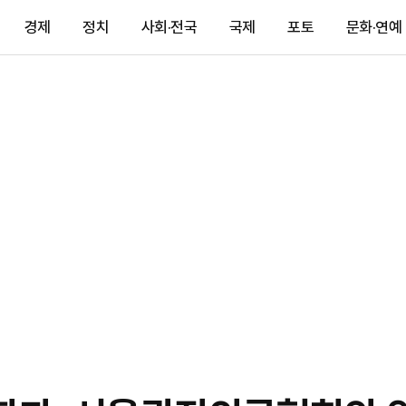
경제
정치
사회·전국
국제
포토
문화·연예