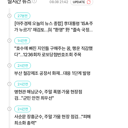
실시간 뉴스
08.08 21:42
UPDATE
27분전
[아주경제 오늘의 뉴스 종합] 李대통령 'ISA·주
가 누르기' 재검토…與 "환영" 野 "졸속 국정"
外
1시간전
"호수에 빠진 지인들 구해주는 꿈, 행운 직감했
다"…1236회차 로또당첨번호조회 주목
2시간전
부산 철강제조 공장서 화재…대응 1단계 발령
2시간전
명현관 해남군수, 주말 폭염·가뭄 현장점
검…"군민 안전 최우선"
2시간전
사순문 장흥군수, 주말 가뭄 현장 점검…"피해
최소화 총력"