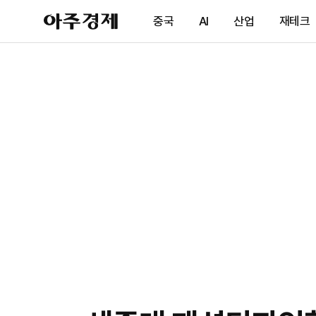
아
중국
AI
산업
재테크
주
경
제