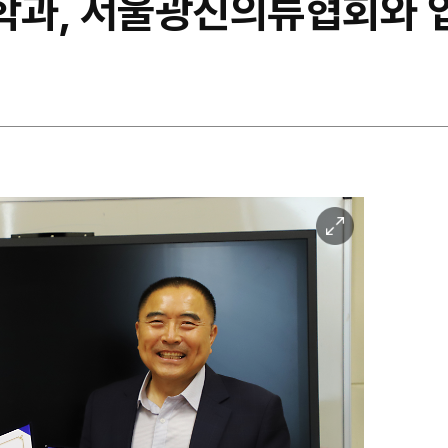
학과, 서울광진의류협회와 
이
미
지
확
대