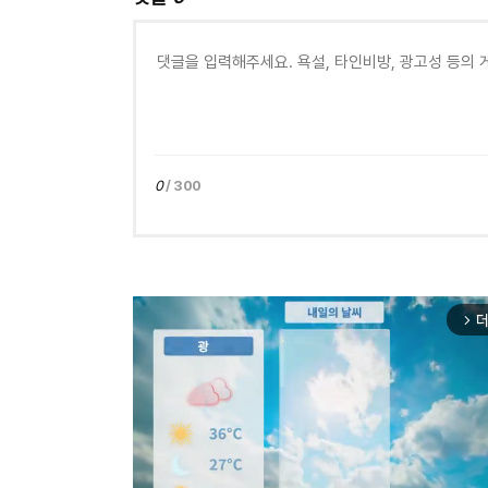
0
/ 300
더
arrow_forward_ios