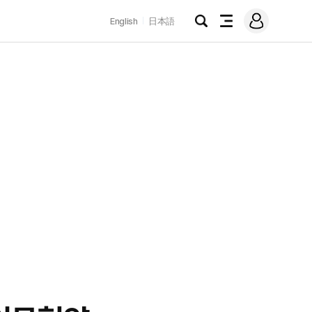
로
English
日本語
그
검
전
인
색
체
메
뉴