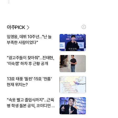
아주PICK
임영웅, 데뷔 10주년…"난 늘
부족한 사람이었다"
"광고주들이 찾아줘"…진태현,
'이숙캠' 하차 후 근황 공개
13호 태풍 '돌핀'·15호 '찬홈'
현재 위치는?
"속옷 빨고 졸업식까지"…근육
병 학생 돌본 공익, 코미디언 김
규원이었다