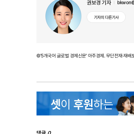
권보경 기자
bkwon@
기자의 다른기사
©'5개국어 글로벌 경제신문' 아주경제. 무단전재·재배
댓글
0