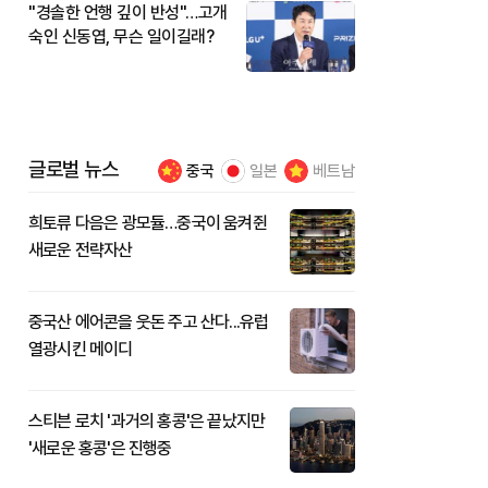
"경솔한 언행 깊이 반성"…고개
숙인 신동엽, 무슨 일이길래?
글로벌 뉴스
중국
일본
베트남
희토류 다음은 광모듈…중국이 움켜쥔
새로운 전략자산
중국산 에어콘을 웃돈 주고 산다...유럽
열광시킨 메이디
스티븐 로치 '과거의 홍콩'은 끝났지만
'새로운 홍콩'은 진행중