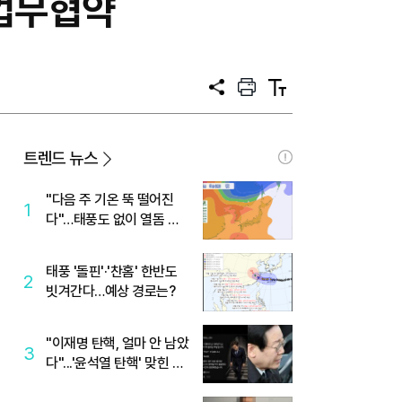
업무협약
공
프
텍
유
린
스
트
트
크
기
트렌드 뉴스
"다음 주 기온 뚝 떨어진
1
다"…태풍도 없이 열돔 박
살 낸 '이것'
태풍 '돌핀'·'찬홈' 한반도
2
빗겨간다…예상 경로는?
"이재명 탄핵, 얼마 안 남았
3
다"...'윤석열 탄핵' 맞힌 무
당, '성지글' 등장