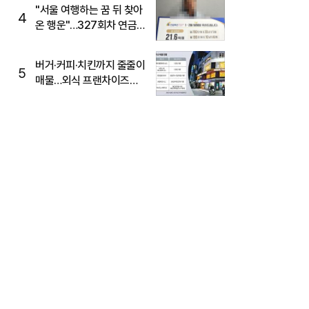
"서울 여행하는 꿈 뒤 찾아
4
온 행운"…327회차 연금
복권720+ 당첨번호조회
주목
버거·커피·치킨까지 줄줄이
5
매물…외식 프랜차이즈
M&A '활기'