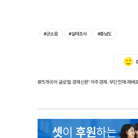
#군소음
#실태조사
#충남도
©'5개국어 글로벌 경제신문' 아주경제. 무단전재·재배