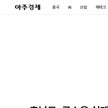
아
중국
AI
산업
재테크
주
경
제