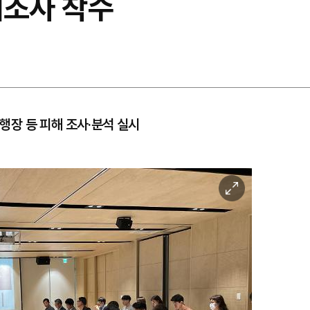
태조사 착수
장 등 피해 조사·분석 실시
이
미
지
확
대