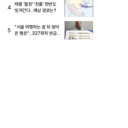
태풍 '돌핀'·'찬홈' 한반도
4
빗겨간다…예상 경로는?
"서울 여행하는 꿈 뒤 찾아
5
온 행운"…327회차 연금
복권720+ 당첨번호조회
주목