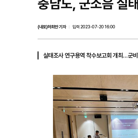
충남도, 군소음 실
(내포)허희만 기자
입력 2023-07-20 16:00
실태조사 연구용역 착수보고회 개최…군비행