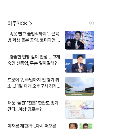
아주PICK
"속옷 빨고 졸업식까지"…근육
병 학생 돌본 공익, 코미디언 김
규원이었다
"경솔한 언행 깊이 반성"…고개
숙인 신동엽, 무슨 일이길래?
프로야구, 주말까지 전 경기 취
소…11일 재개·오후 7시 경기
시작
태풍 '돌핀'·'찬홈' 한반도 빗겨
간다…예상 경로는?
이재룡 재판行…다시 떠오른