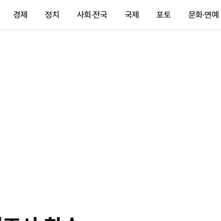
경제
정치
사회·전국
국제
포토
문화·연예