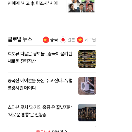
연예계 '사고 후 미조치' 사례
글로벌 뉴스
중국
일본
베트남
희토류 다음은 광모듈…중국이 움켜쥔
새로운 전략자산
중국산 에어콘을 웃돈 주고 산다...유럽
열광시킨 메이디
스티븐 로치 '과거의 홍콩'은 끝났지만
'새로운 홍콩'은 진행중