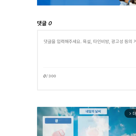
댓글
0
0
/ 300
더
arrow_forward_ios