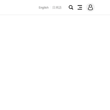
로
English
日本語
그
검
전
인
색
체
메
뉴