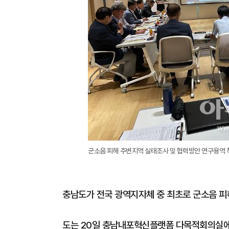
군소음 피해 주변지역 실태조사 및 협력방안 연구용역 
충남도가 전국 광역지자체 중 최초로 군소음 피해
도는 20일 충남내포혁신플랫폼 다목적회의실에