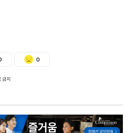
0
0
포 금지