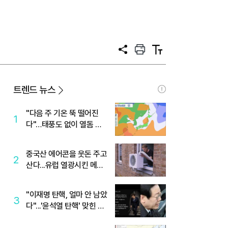
공
프
텍
유
린
스
트
트
크
기
트렌드 뉴스
"다음 주 기온 뚝 떨어진
1
다"…태풍도 없이 열돔 박
살 낸 '이것'
중국산 에어콘을 웃돈 주고
2
산다...유럽 열광시킨 메이
디
"이재명 탄핵, 얼마 안 남았
3
다"...'윤석열 탄핵' 맞힌 무
당, '성지글' 등장