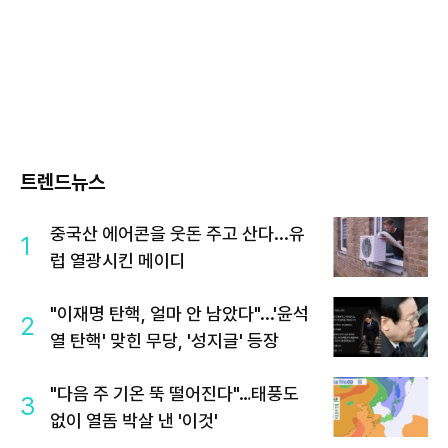
트렌드뉴스
중국산 에어콘을 웃돈 주고 산다...유
1
럽 열광시킨 메이디
"이재명 탄핵, 얼마 안 남았다"...'윤석
2
열 탄핵' 맞힌 무당, '성지글' 등장
"다음 주 기온 뚝 떨어진다"…태풍도
3
없이 열돔 박살 낸 '이것'