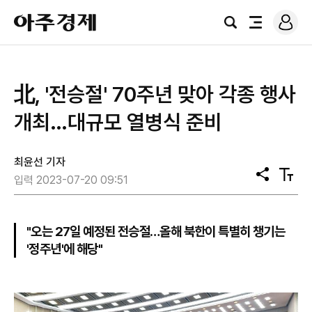
로
아
그
검
전
주
인
색
체
경
메
제
뉴
北, '전승절' 70주년 맞아 각종 행사
개최…대규모 열병식 준비
최윤선 기자
공
텍
입력 2023-07-20 09:51
유
스
트
크
기
"오는 27일 예정된 전승절…올해 북한이 특별히 챙기는
'정주년'에 해당"