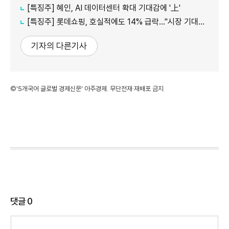
[특징주] 혜인, AI 데이터센터 확대 기대감에 '上'
[특징주] 롯데쇼핑, 호실적에도 14% 급락…"시장 기대치 밑돌아"
기자의 다른기사
©'5개국어 글로벌 경제신문' 아주경제. 무단전재·재배포 금지
댓글
0