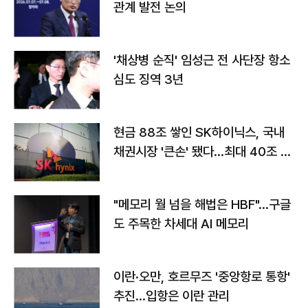
관계 발전 논의
'채상병 순직' 임성근 전 사단장 항소
심도 징역 3년
현금 88조 쌓인 SK하이닉스, 국내
채권시장 '큰손' 됐다…최대 40조 투
자
"메모리 월 넘을 해법은 HBF"…구글
도 주목한 차세대 AI 메모리
이란·오만, 호르무즈 '중앙항로 통항'
추진…입항은 이란 관리