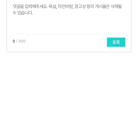
0
/ 300
등록