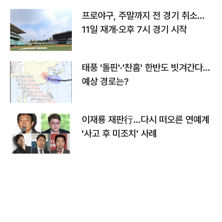
프로야구, 주말까지 전 경기 취소…
11일 재개·오후 7시 경기 시작
태풍 '돌핀'·'찬홈' 한반도 빗겨간다…
예상 경로는?
이재룡 재판行…다시 떠오른 연예계
'사고 후 미조치' 사례