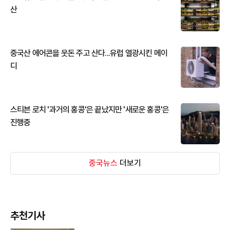
산
중국산 에어콘을 웃돈 주고 산다...유럽 열광시킨 메이
디
스티븐 로치 '과거의 홍콩'은 끝났지만 '새로운 홍콩'은
진행중
중국뉴스
더보기
추천기사