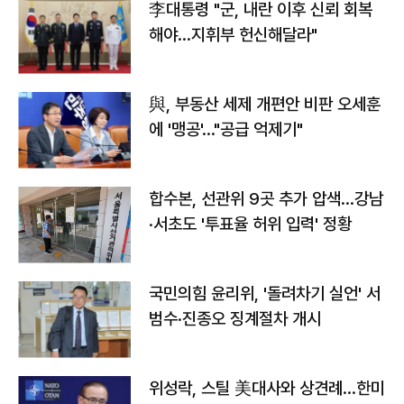
李대통령 "군, 내란 이후 신뢰 회복
해야…지휘부 헌신해달라"
與, 부동산 세제 개편안 비판 오세훈
에 '맹공'…"공급 억제기"
합수본, 선관위 9곳 추가 압색…강남
·서초도 '투표율 허위 입력' 정황
국민의힘 윤리위, '돌려차기 실언' 서
범수·진종오 징계절차 개시
위성락, 스틸 美대사와 상견례…한미