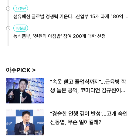
용해야
17분전
섬유패션 글로벌 경쟁력 키운다…산업부 15개 과제 180억 지
원
18분전
농식품부, '천원의 아침밥' 참여 200개 대학 선정
아주PICK >
"속옷 빨고 졸업식까지"…근육병 학
생 돌본 공익, 코미디언 김규원이었
다
"경솔한 언행 깊이 반성"…고개 숙인
신동엽, 무슨 일이길래?