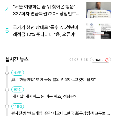
"서울 여행하는 꿈 뒤 찾아온 행운"…
4
327회차 연금복권720+ 당첨번호조
회 주목
국가가 청년 상대로 '통수'?...청년미
5
래적금 12% 준다더니 "응, 오류야"
실시간 뉴스
08.07 15:45
UPDATE
4분전
與 "'하늘이법' 여야 공동 발의 괜찮아…그것이 협치"
9분전
'캐시딜' 캐시워크 돈 버는 퀴즈, 정답은?
14분전
관세전쟁 '엔드게임' 윤곽 나오나…한국 新통상정책 교두보 활