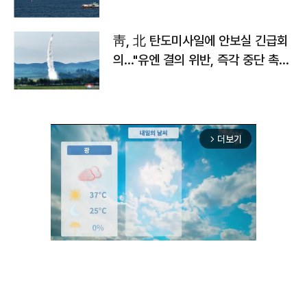
靑, 北 탄도미사일에 안보실 긴급회
의…"유엔 결의 위반, 즉각 중단 촉
구"
더보기
arrow_forward_ios
Unmute