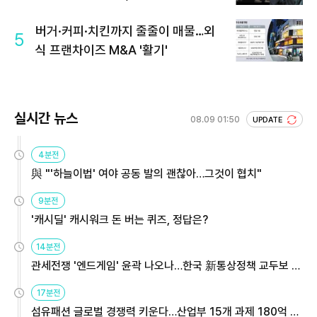
버거·커피·치킨까지 줄줄이 매물…외
5
식 프랜차이즈 M&A '활기'
실시간 뉴스
08.09 01:50
UPDATE
4분전
與 "'하늘이법' 여야 공동 발의 괜찮아…그것이 협치"
9분전
'캐시딜' 캐시워크 돈 버는 퀴즈, 정답은?
14분전
관세전쟁 '엔드게임' 윤곽 나오나…한국 新통상정책 교두보 활
용해야
17분전
섬유패션 글로벌 경쟁력 키운다…산업부 15개 과제 180억 지