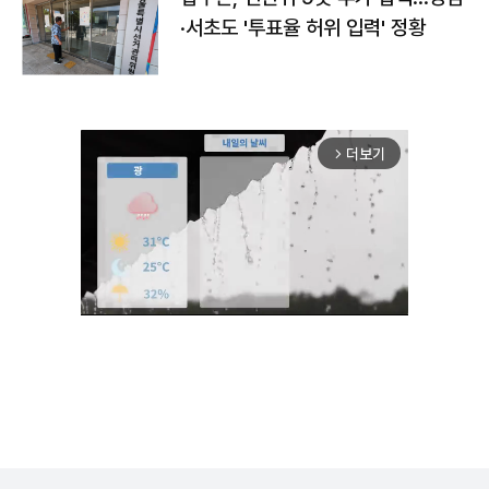
·서초도 '투표율 허위 입력' 정황
더보기
arrow_forward_ios
Mute