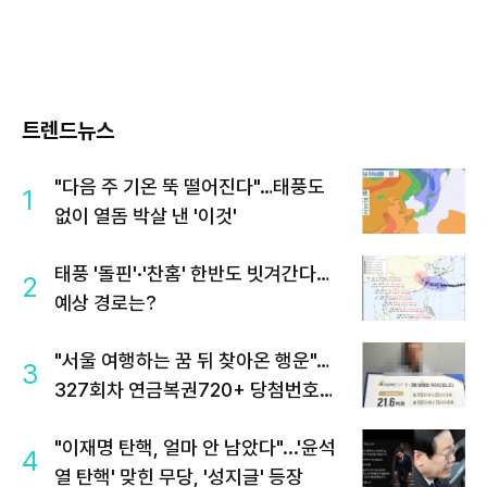
트렌드뉴스
"다음 주 기온 뚝 떨어진다"…태풍도
1
없이 열돔 박살 낸 '이것'
태풍 '돌핀'·'찬홈' 한반도 빗겨간다…
2
예상 경로는?
"서울 여행하는 꿈 뒤 찾아온 행운"…
3
327회차 연금복권720+ 당첨번호조
회 주목
"이재명 탄핵, 얼마 안 남았다"...'윤석
4
열 탄핵' 맞힌 무당, '성지글' 등장