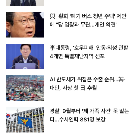
與, 황희 '폐기 버스 청년 주택' 제안
에 "당 입장과 무관…개인 의견"
李대통령, '호우피해' 안동·의성 관할
4개면 특별재난지역 선포
AI 반도체가 뒤집은 수출 순위…韓·
대만, 사상 첫 日 추월
경찰, 9월부터 '제 가족 사건' 못 맡는
다…수사인력 881명 보강