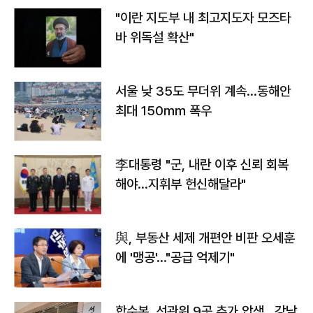
"이란 지도부 내 최고지도자 모즈타
바 위독설 확산"
서울 낮 35도 무더위 계속…동해안
최대 150㎜ 폭우
李대통령 "군, 내란 이후 신뢰 회복
해야…지휘부 헌신해달라"
與, 부동산 세제 개편안 비판 오세훈
에 '맹공'…"공급 억제기"
합수본, 선관위 9곳 추가 압색…강남