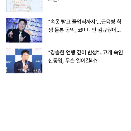
"속옷 빨고 졸업식까지"…근육병 학
생 돌본 공익, 코미디언 김규원이었
다
"경솔한 언행 깊이 반성"…고개 숙인
신동엽, 무슨 일이길래?