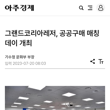
로
아
그
검
전
주
인
색
체
경
메
제
뉴
그랜드코리아레저, 공공구매 매칭
데이 개최
기수정 문화부 부장
공
텍
입력 2023-07-20 08:03
유
스
트
크
기