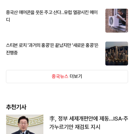
중국산 에어콘을 웃돈 주고 산다...유럽 열광시킨 메이
디
스티븐 로치 '과거의 홍콩'은 끝났지만 '새로운 홍콩'은
진행중
중국뉴스
더보기
추천기사
李, 정부 세제개편안에 제동…ISA·주
가누르기안 재검토 지시