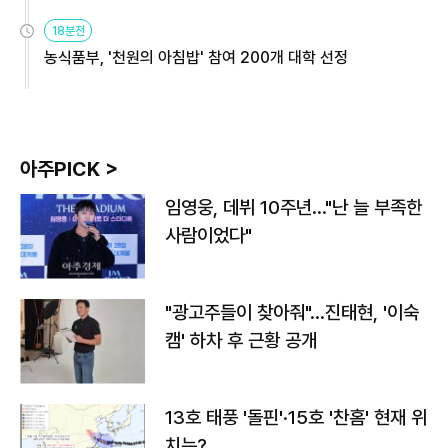
원
18분전
농식품부, '천원의 아침밥' 참여 200개 대학 선정
아주PICK >
임영웅, 데뷔 10주년…"난 늘 부족한
사람이었다"
"광고주들이 찾아줘"…진태현, '이숙
캠' 하차 후 근황 공개
13호 태풍 '돌핀'·15호 '찬홈' 현재 위
치는?