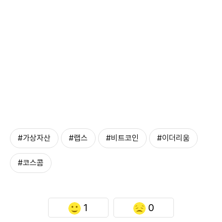
#가상자산
#랩스
#비트코인
#이더리움
#코스콤
1
0