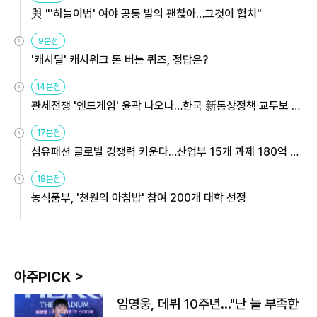
與 "'하늘이법' 여야 공동 발의 괜찮아…그것이 협치"
9분전
'캐시딜' 캐시워크 돈 버는 퀴즈, 정답은?
14분전
관세전쟁 '엔드게임' 윤곽 나오나…한국 新통상정책 교두보 활
용해야
17분전
섬유패션 글로벌 경쟁력 키운다…산업부 15개 과제 180억 지
원
18분전
농식품부, '천원의 아침밥' 참여 200개 대학 선정
아주PICK >
임영웅, 데뷔 10주년…"난 늘 부족한