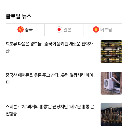
글로벌 뉴스
중국
일본
베트남
희토류 다음은 광모듈…중국이 움켜쥔 새로운 전략자
산
중국산 에어콘을 웃돈 주고 산다...유럽 열광시킨 메이
디
스티븐 로치 '과거의 홍콩'은 끝났지만 '새로운 홍콩'은
진행중