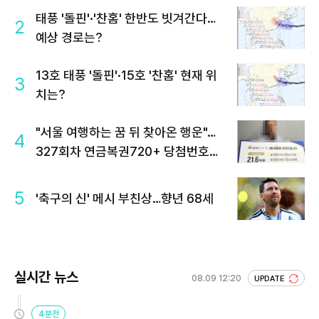
태풍 '돌핀'·'찬홈' 한반도 빗겨간다…
2
예상 경로는?
13호 태풍 '돌핀'·15호 '찬홈' 현재 위
3
치는?
"서울 여행하는 꿈 뒤 찾아온 행운"…
4
327회차 연금복권720+ 당첨번호조
회 주목
5
'축구의 신' 메시 부친상…향년 68세
실시간 뉴스
08.09 12:20
UPDATE
4분전