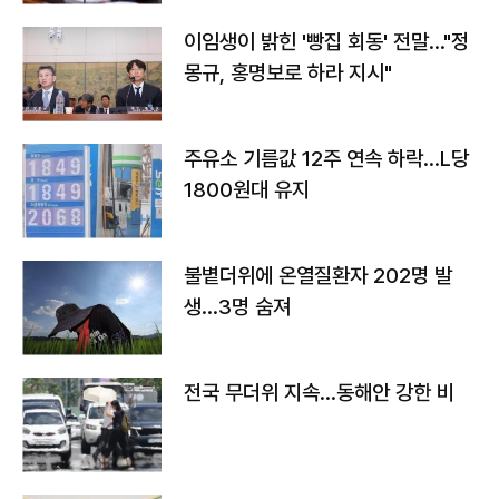
이임생이 밝힌 '빵집 회동' 전말…"정
몽규, 홍명보로 하라 지시"
주유소 기름값 12주 연속 하락…L당
1800원대 유지
불볕더위에 온열질환자 202명 발
생…3명 숨져
전국 무더위 지속…동해안 강한 비