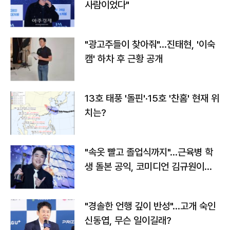
사람이었다"
"광고주들이 찾아줘"…진태현, '이숙
캠' 하차 후 근황 공개
13호 태풍 '돌핀'·15호 '찬홈' 현재 위
치는?
"속옷 빨고 졸업식까지"…근육병 학
생 돌본 공익, 코미디언 김규원이었
다
"경솔한 언행 깊이 반성"…고개 숙인
신동엽, 무슨 일이길래?