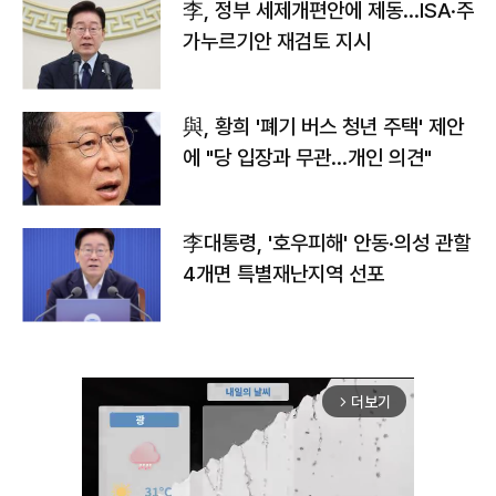
李, 정부 세제개편안에 제동…ISA·주
가누르기안 재검토 지시
與, 황희 '폐기 버스 청년 주택' 제안
에 "당 입장과 무관…개인 의견"
李대통령, '호우피해' 안동·의성 관할
4개면 특별재난지역 선포
더보기
arrow_forward_ios