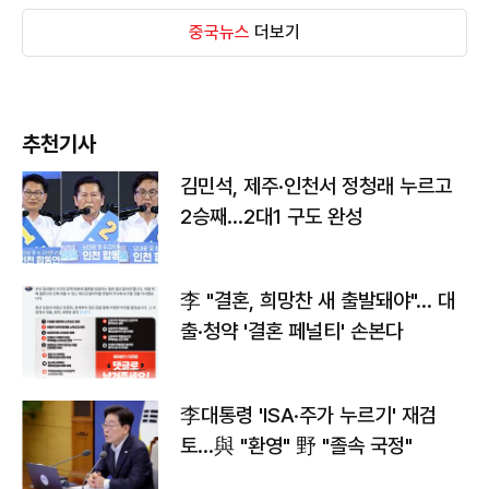
중국뉴스
더보기
추천기사
김민석, 제주·인천서 정청래 누르고
2승째…2대1 구도 완성
李 "결혼, 희망찬 새 출발돼야"… 대
출·청약 '결혼 페널티' 손본다
李대통령 'ISA·주가 누르기' 재검
토…與 "환영" 野 "졸속 국정"