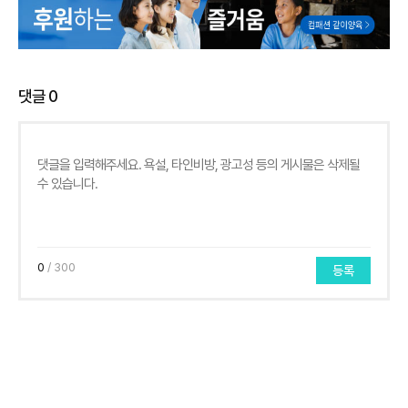
댓글
0
0
/ 300
등록