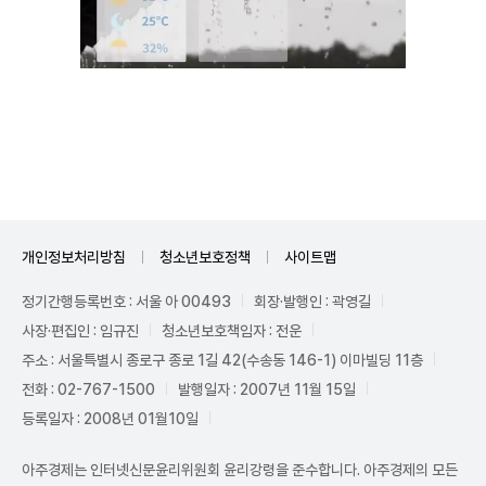
Unmute
개인정보처리방침
청소년보호정책
사이트맵
정기간행등록번호 : 서울 아 00493
회장·발행인 : 곽영길
사장·편집인 : 임규진
청소년보호책임자 : 전운
주소 : 서울특별시 종로구 종로 1길 42(수송동 146-1) 이마빌딩 11층
전화 : 02-767-1500
발행일자 : 2007년 11월 15일
등록일자 : 2008년 01월10일
아주경제는 인터넷신문윤리위원회 윤리강령을 준수합니다. 아주경제의 모든