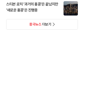
스티븐 로치 '과거의 홍콩'은 끝났지만
'새로운 홍콩'은 진행중
중국뉴스
더보기