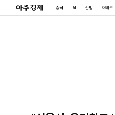
아
중국
AI
산업
재테크
주
경
제