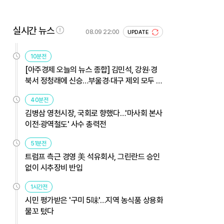
실시간 뉴스
08.09 22:00
UPDATE
10분전
[아주경제 오늘의 뉴스 종합] 김민석, 강원·경
북서 정청래에 신승…부울경·대구 제외 모두 웃
었다 外
40분전
김병삼 영천시장, 국회로 향했다…'마사회 본사
이전·광역철도' 사수 총력전
51분전
트럼프 측근 경영 美 석유회사, 그린란드 승인
없이 시추장비 반입
1시간전
시민 평가받은 '구미 5味'…지역 농식품 상용화
물꼬 텄다