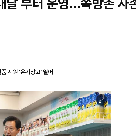
내달 부터 운영...쪽방촌 
품 지원 '온기창고' 열어
이
미
지
확
대