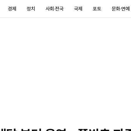
경제
정치
사회·전국
국제
포토
문화·연예