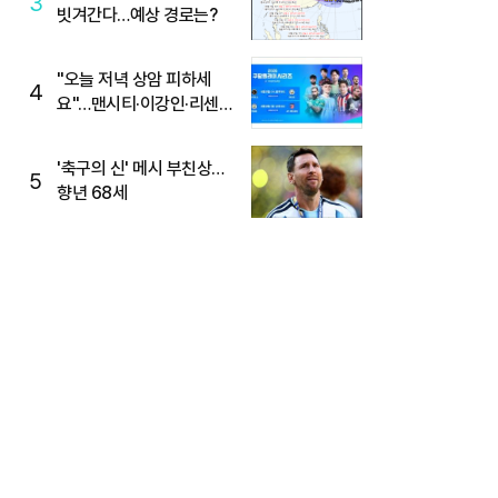
3
빗겨간다…예상 경로는?
"오늘 저녁 상암 피하세
4
요"…맨시티·이강인·리센느
뜬다, 6호선 혼잡 예상
'축구의 신' 메시 부친상…
5
향년 68세