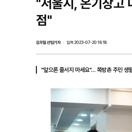
"서울시, 온기창고 
점"
김두일 선임기자
입력 2023-07-20 16:18
"앞으론 줄서지 마세요"… 쪽방촌 주민 생필