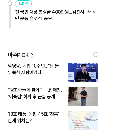
1시간전
전 국민 대상 총상금 400만원...김천시, '새 시
민 운동 슬로건' 공모
아주PICK
임영웅, 데뷔 10주년…"난 늘
부족한 사람이었다"
"광고주들이 찾아줘"…진태현,
'이숙캠' 하차 후 근황 공개
13호 태풍 '돌핀'·15호 '찬홈'
현재 위치는?