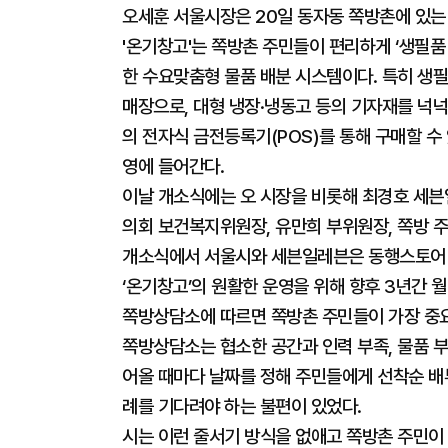
오세훈 서울시장은 20일 동자동 쪽방촌에 있는
'온기창고'는 쪽방촌 주민들이 편리하게 ‘생필품
한 수요맞춤형 물품 배분 시스템이다. 특히 생필
매장으로, 대형 냉장·냉동고 등의 기자재를 넉넉
의 전자식 금전등록기(POS)를 통해 구매할 수 
영에 들어간다.
이날 개소식에는 오 시장을 비롯해 최경호 세븐
의회 보건복지위원장, 유만희 부위원장, 쪽방 
개소식에서 서울시와 세븐일레븐은 동행스토어 ‘
‘온기창고’의 원활한 운영을 위해 향후 3년간 월
쪽방상담소에 따르면 쪽방촌 주민들이 가장 중요
쪽방상담소는 협소한 공간과 인력 부족, 물품 
어올 때마다 날짜를 정해 주민들에게 선착순 배부
례를 기다려야 하는 불편이 있었다.
시는 이런 줄서기 방식을 없애고 쪽방촌 주민이