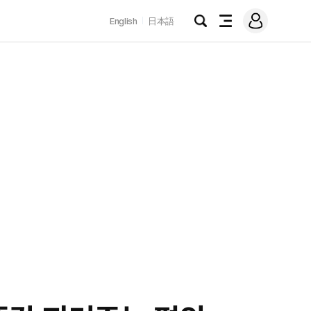
로
English
日本語
그
검
전
인
색
체
메
뉴