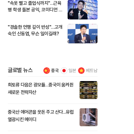
"속옷 빨고 졸업식까지"…근육
병 학생 돌본 공익, 코미디언 김
규원이었다
"경솔한 언행 깊이 반성"…고개
숙인 신동엽, 무슨 일이길래?
글로벌 뉴스
중국
일본
베트남
희토류 다음은 광모듈…중국이 움켜쥔
새로운 전략자산
중국산 에어콘을 웃돈 주고 산다...유럽
열광시킨 메이디