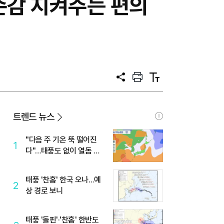
자존감 지켜주는 편의
공
프
텍
유
린
스
트
트
크
기
트렌드 뉴스
"다음 주 기온 뚝 떨어진
1
다"…태풍도 없이 열돔 박
살 낸 '이것'
태풍 '찬홈' 한국 오나…예
2
상 경로 보니
태풍 '돌핀'·'찬홈' 한반도