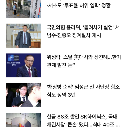
·서초도 '투표율 허위 입력' 정황
국민의힘 윤리위, '돌려차기 실언' 서
범수·진종오 징계절차 개시
위성락, 스틸 美대사와 상견례…한미
관계 발전 논의
'채상병 순직' 임성근 전 사단장 항소
심도 징역 3년
현금 88조 쌓인 SK하이닉스, 국내
채권시장 '큰손' 됐다…최대 40조 투