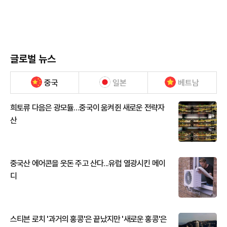
글로벌 뉴스
중국
일본
베트남
희토류 다음은 광모듈…중국이 움켜쥔 새로운 전략자
산
중국산 에어콘을 웃돈 주고 산다...유럽 열광시킨 메이
디
스티븐 로치 '과거의 홍콩'은 끝났지만 '새로운 홍콩'은