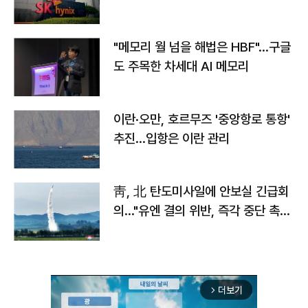
자
"메모리 월 넘을 해법은 HBF"…구글
도 주목한 차세대 AI 메모리
이란·오만, 호르무즈 '중앙항로 통항'
추진…입항은 이란 관리
靑, 北 탄도미사일에 안보실 긴급회
의…"유엔 결의 위반, 즉각 중단 촉
구"
더보기
arrow_forward_ios