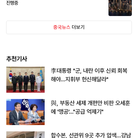
진행중
중국뉴스
더보기
추천기사
李대통령 "군, 내란 이후 신뢰 회복
해야…지휘부 헌신해달라"
與, 부동산 세제 개편안 비판 오세훈
에 '맹공'…"공급 억제기"
합수본, 선관위 9곳 추가 압색…강남