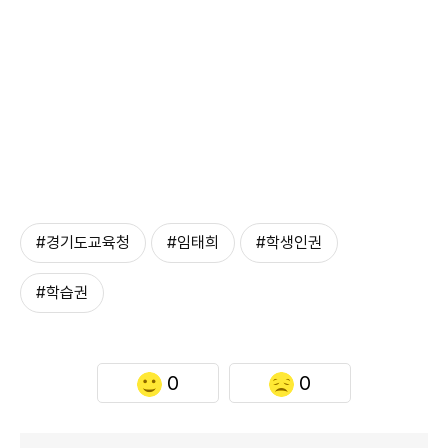
#경기도교육청
#임태희
#학생인권
#학습권
0
0