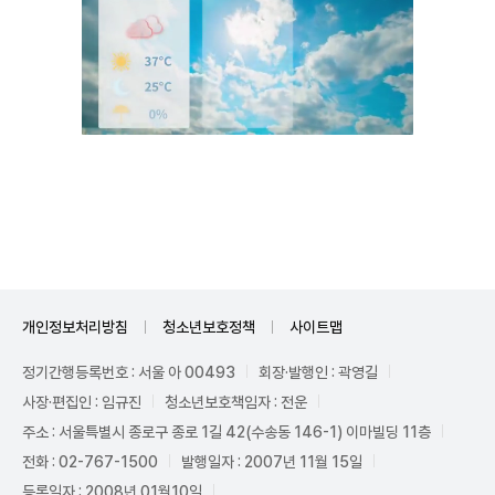
Unmute
개인정보처리방침
청소년보호정책
사이트맵
정기간행등록번호 : 서울 아 00493
회장·발행인 : 곽영길
사장·편집인 : 임규진
청소년보호책임자 : 전운
주소 : 서울특별시 종로구 종로 1길 42(수송동 146-1) 이마빌딩 11층
전화 : 02-767-1500
발행일자 : 2007년 11월 15일
등록일자 : 2008년 01월10일