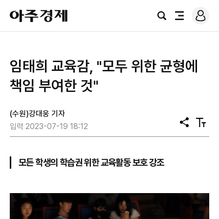
로
아
그
검
전
주
인
색
체
경
메
제
뉴
임태희 교육감, "모두 위한 균형에
책임 부여한 것"
(수원)강대웅 기자
공
텍
입력 2023-07-19 18:12
유
스
트
크
기
모든 학생의 학습권 위한 교육활동 보호 강조