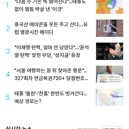
"다음 주 기온 뚝 떨어진다"…태풍도
1
없이 열돔 박살 낸 '이것'
중국산 에어콘을 웃돈 주고 산다...유
2
럽 열광시킨 메이디
"이재명 탄핵, 얼마 안 남았다"...'윤석
3
열 탄핵' 맞힌 무당, '성지글' 등장
"서울 여행하는 꿈 뒤 찾아온 행운"…
4
327회차 연금복권720+ 당첨번호조
회 주목
태풍 '돌핀'·'찬홈' 한반도 빗겨간다…
5
예상 경로는?