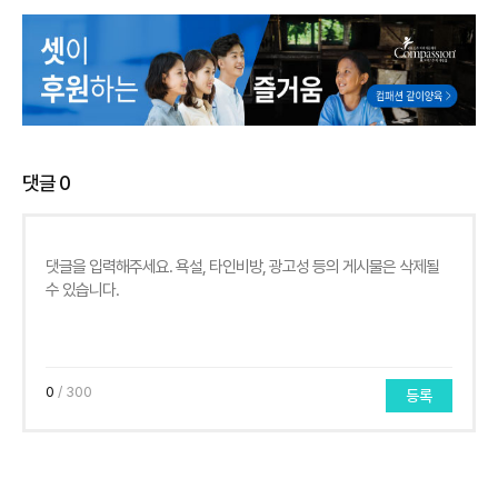
댓글
0
0
/ 300
등록