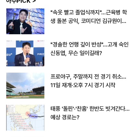
아주PICK >
"속옷 빨고 졸업식까지"…근육병 학
생 돌본 공익, 코미디언 김규원이었
다
"경솔한 언행 깊이 반성"…고개 숙인
신동엽, 무슨 일이길래?
프로야구, 주말까지 전 경기 취소…
11일 재개·오후 7시 경기 시작
태풍 '돌핀'·'찬홈' 한반도 빗겨간다…
예상 경로는?