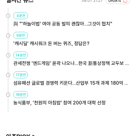
실시간 뉴스
08.07 21:27
UPDATE
4분전
與 "'하늘이법' 여야 공동 발의 괜찮아…그것이 협치"
9분전
'캐시딜' 캐시워크 돈 버는 퀴즈, 정답은?
14분전
관세전쟁 '엔드게임' 윤곽 나오나…한국 新통상정책 교두보 활
용해야
17분전
섬유패션 글로벌 경쟁력 키운다…산업부 15개 과제 180억 지
원
18분전
농식품부, '천원의 아침밥' 참여 200개 대학 선정