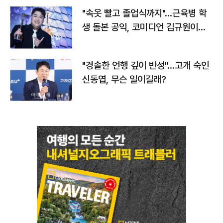
"속옷 빨고 졸업식까지"…근육병 학
생 돌본 공익, 코미디언 김규원이었
다
"경솔한 언행 깊이 반성"…고개 숙인
신동엽, 무슨 일이길래?