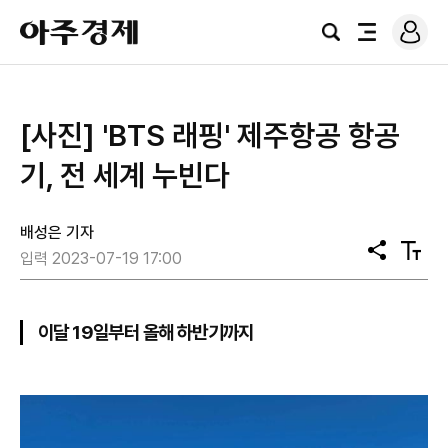
로
아
그
검
전
주
인
색
체
경
메
제
뉴
[사진] 'BTS 래핑' 제주항공 항공
기, 전 세계 누빈다
배성은 기자
공
텍
입력 2023-07-19 17:00
유
스
트
크
기
이달 19일부터 올해 하반기까지