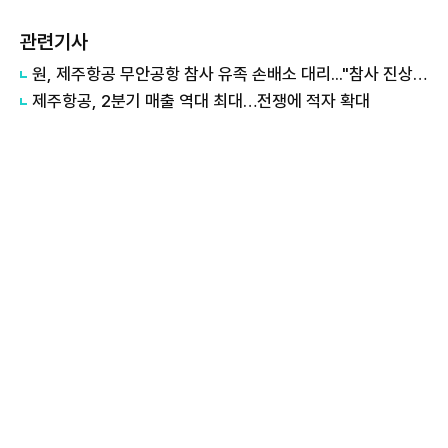
관련기사
원, 제주항공 무안공항 참사 유족 손배소 대리..."참사 진상 명확히 규명"
제주항공, 2분기 매출 역대 최대…전쟁에 적자 확대