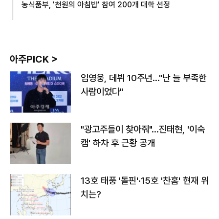
농식품부, '천원의 아침밥' 참여 200개 대학 선정
아주PICK >
임영웅, 데뷔 10주년…"난 늘 부족한
사람이었다"
"광고주들이 찾아줘"…진태현, '이숙
캠' 하차 후 근황 공개
13호 태풍 '돌핀'·15호 '찬홈' 현재 위
치는?