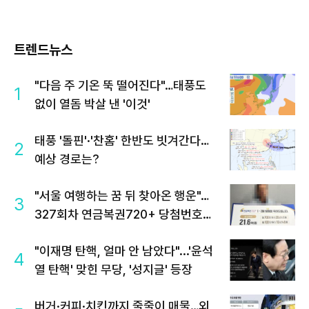
트렌드뉴스
"다음 주 기온 뚝 떨어진다"…태풍도
1
없이 열돔 박살 낸 '이것'
태풍 '돌핀'·'찬홈' 한반도 빗겨간다…
2
예상 경로는?
"서울 여행하는 꿈 뒤 찾아온 행운"…
3
327회차 연금복권720+ 당첨번호조
회 주목
"이재명 탄핵, 얼마 안 남았다"...'윤석
4
열 탄핵' 맞힌 무당, '성지글' 등장
버거·커피·치킨까지 줄줄이 매물…외