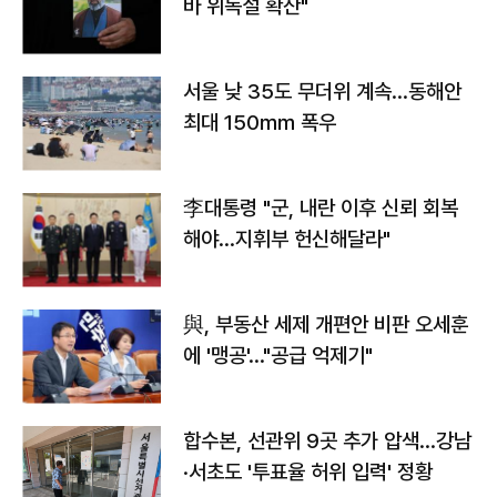
바 위독설 확산"
서울 낮 35도 무더위 계속…동해안
최대 150㎜ 폭우
李대통령 "군, 내란 이후 신뢰 회복
해야…지휘부 헌신해달라"
與, 부동산 세제 개편안 비판 오세훈
에 '맹공'…"공급 억제기"
합수본, 선관위 9곳 추가 압색…강남
·서초도 '투표율 허위 입력' 정황