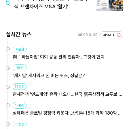
5
식 프랜차이즈 M&A '활기'
실시간 뉴스
08.09 01:30
UPDATE
4분전
與 "'하늘이법' 여야 공동 발의 괜찮아…그것이 협치"
9분전
'캐시딜' 캐시워크 돈 버는 퀴즈, 정답은?
14분전
관세전쟁 '엔드게임' 윤곽 나오나…한국 新통상정책 교두보 활
용해야
17분전
섬유패션 글로벌 경쟁력 키운다…산업부 15개 과제 180억 지
원
18분전