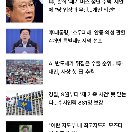
與, 황희 '폐기 버스 청년 주택' 제안
에 "당 입장과 무관…개인 의견"
李대통령, '호우피해' 안동·의성 관할
4개면 특별재난지역 선포
AI 반도체가 뒤집은 수출 순위…韓·
대만, 사상 첫 日 추월
경찰, 9월부터 '제 가족 사건' 못 맡는
다…수사인력 881명 보강
"이란 지도부 내 최고지도자 모즈타