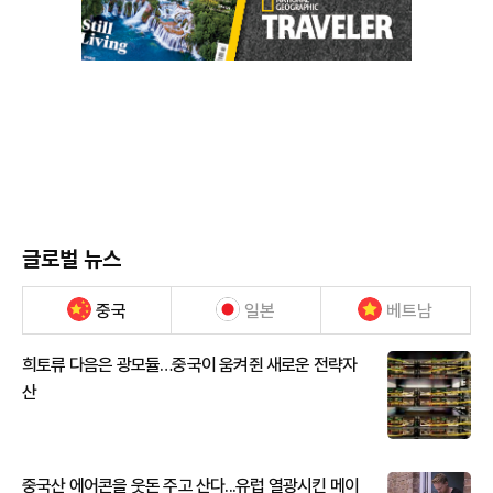
글로벌 뉴스
중국
일본
베트남
희토류 다음은 광모듈…중국이 움켜쥔 새로운 전략자
산
중국산 에어콘을 웃돈 주고 산다...유럽 열광시킨 메이