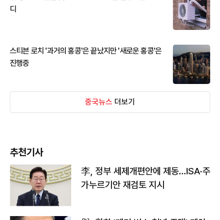
디
스티븐 로치 '과거의 홍콩'은 끝났지만 '새로운 홍콩'은
진행중
중국뉴스
더보기
추천기사
李, 정부 세제개편안에 제동…ISA·주
가누르기안 재검토 지시