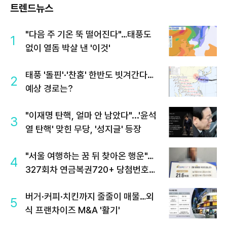
트렌드뉴스
"다음 주 기온 뚝 떨어진다"…태풍도
1
없이 열돔 박살 낸 '이것'
태풍 '돌핀'·'찬홈' 한반도 빗겨간다…
2
예상 경로는?
"이재명 탄핵, 얼마 안 남았다"...'윤석
3
열 탄핵' 맞힌 무당, '성지글' 등장
"서울 여행하는 꿈 뒤 찾아온 행운"…
4
327회차 연금복권720+ 당첨번호조
회 주목
버거·커피·치킨까지 줄줄이 매물…외
5
식 프랜차이즈 M&A '활기'