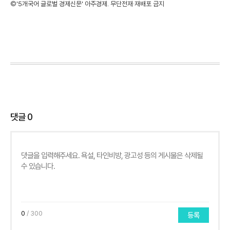
©'5개국어 글로벌 경제신문' 아주경제. 무단전재·재배포 금지
댓글
0
0
/ 300
등록