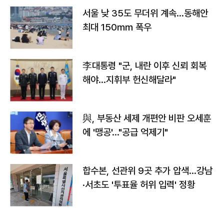
서울 낮 35도 무더위 계속…동해안
최대 150㎜ 폭우
李대통령 "군, 내란 이후 신뢰 회복
해야…지휘부 헌신해달라"
與, 부동산 세제 개편안 비판 오세훈
에 '맹공'…"공급 억제기"
합수본, 선관위 9곳 추가 압색…강남
·서초도 '투표율 허위 입력' 정황