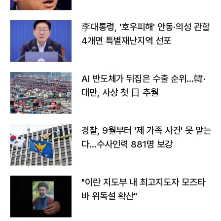
李대통령, '호우피해' 안동·의성 관할
4개면 특별재난지역 선포
AI 반도체가 뒤집은 수출 순위…韓·
대만, 사상 첫 日 추월
경찰, 9월부터 '제 가족 사건' 못 맡는
다…수사인력 881명 보강
"이란 지도부 내 최고지도자 모즈타
바 위독설 확산"