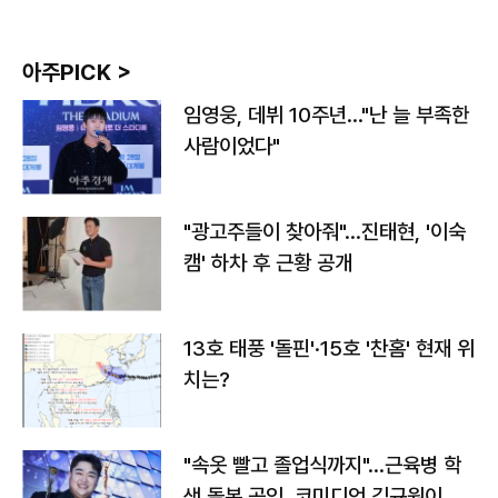
아주PICK >
임영웅, 데뷔 10주년…"난 늘 부족한
사람이었다"
"광고주들이 찾아줘"…진태현, '이숙
캠' 하차 후 근황 공개
13호 태풍 '돌핀'·15호 '찬홈' 현재 위
치는?
"속옷 빨고 졸업식까지"…근육병 학
생 돌본 공익, 코미디언 김규원이었