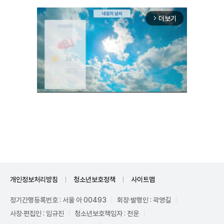
더보기
arrow_forward_ios
Unmute
개인정보처리방침
청소년보호정책
사이트맵
정기간행등록번호 : 서울 아 00493
회장·발행인 : 곽영길
사장·편집인 : 임규진
청소년보호책임자 : 전운