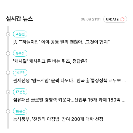
실시간 뉴스
08.08 21:01
UPDATE
4분전
與 "'하늘이법' 여야 공동 발의 괜찮아…그것이 협치"
9분전
'캐시딜' 캐시워크 돈 버는 퀴즈, 정답은?
14분전
관세전쟁 '엔드게임' 윤곽 나오나…한국 新통상정책 교두보 활
용해야
17분전
섬유패션 글로벌 경쟁력 키운다…산업부 15개 과제 180억 지
원
18분전
농식품부, '천원의 아침밥' 참여 200개 대학 선정