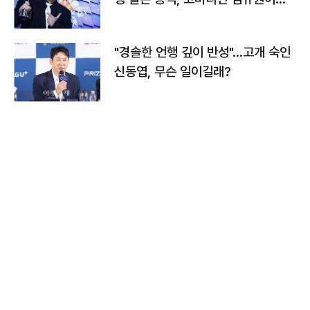
다
"경솔한 언행 깊이 반성"…고개 숙인
신동엽, 무슨 일이길래?