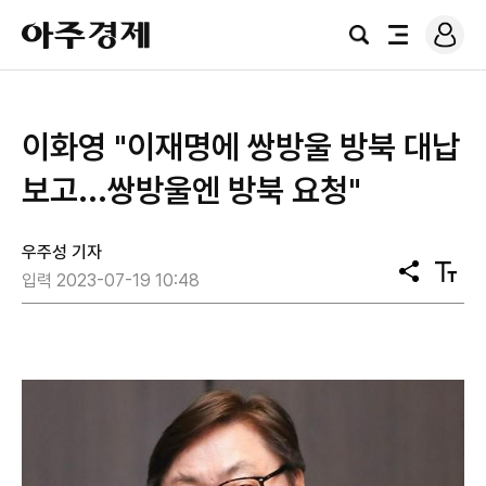
로
아
그
검
전
주
인
색
체
경
메
제
뉴
이화영 "이재명에 쌍방울 방북 대납
보고...쌍방울엔 방북 요청"
우주성 기자
공
텍
입력 2023-07-19 10:48
유
스
트
크
기