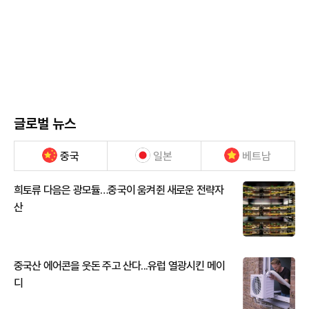
글로벌 뉴스
중국
일본
베트남
희토류 다음은 광모듈…중국이 움켜쥔 새로운 전략자
산
중국산 에어콘을 웃돈 주고 산다...유럽 열광시킨 메이
디