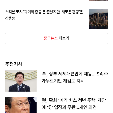
스티븐 로치 '과거의 홍콩'은 끝났지만 '새로운 홍콩'은
진행중
중국뉴스
더보기
추천기사
李, 정부 세제개편안에 제동…ISA·주
가누르기안 재검토 지시
與, 황희 '폐기 버스 청년 주택' 제안
에 "당 입장과 무관…개인 의견"