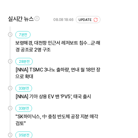
실시간 뉴스
08.08 18:46
UPDATE
7분전
보령해경, 대천항 인근서 레저보트 침수…군·해
경 공조로 2명 구조
28분전
[NNA] TSMC 3나노 출하량, 연내 월 18만 장
으로 확대
33분전
[NNA] 기아 상용 EV 밴 'PV5', 태국 출시
33분전
"SK하이닉스, 中 충칭 반도체 공장 지분 매각
검토"
35분전