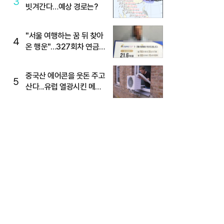
3
빗겨간다…예상 경로는?
"서울 여행하는 꿈 뒤 찾아
4
온 행운"…327회차 연금
복권720+ 당첨번호조회
주목
중국산 에어콘을 웃돈 주고
5
산다...유럽 열광시킨 메이
디