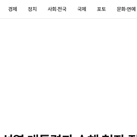
경제
정치
사회·전국
국제
포토
문화·연예