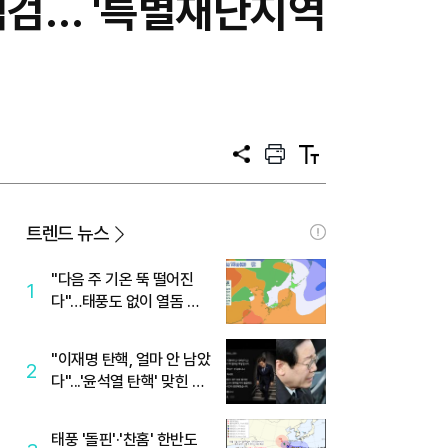
점검… '특별재난지역
공
프
텍
유
린
스
트
트
크
기
트렌드 뉴스
"다음 주 기온 뚝 떨어진
1
다"…태풍도 없이 열돔 박
살 낸 '이것'
"이재명 탄핵, 얼마 안 남았
2
다"...'윤석열 탄핵' 맞힌 무
당, '성지글' 등장
태풍 '돌핀'·'찬홈' 한반도