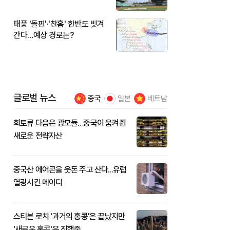
시작
태풍 '돌핀'·'찬홈' 한반도 빗겨
간다…예상 경로는?
글로벌 뉴스
중국
일본
베트남
희토류 다음은 광모듈…중국이 움켜쥔
새로운 전략자산
중국산 에어콘을 웃돈 주고 산다...유럽
열광시킨 메이디
스티븐 로치 '과거의 홍콩'은 끝났지만
'새로운 홍콩'은 진행중