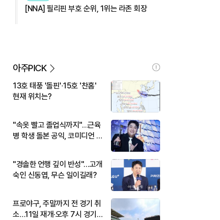
[NNA] 필리핀 부호 순위, 1위는 라존 회장
아주PICK
13호 태풍 '돌핀'·15호 '찬홈'
현재 위치는?
"속옷 빨고 졸업식까지"…근육
병 학생 돌본 공익, 코미디언 김
규원이었다
"경솔한 언행 깊이 반성"…고개
숙인 신동엽, 무슨 일이길래?
프로야구, 주말까지 전 경기 취
소…11일 재개·오후 7시 경기