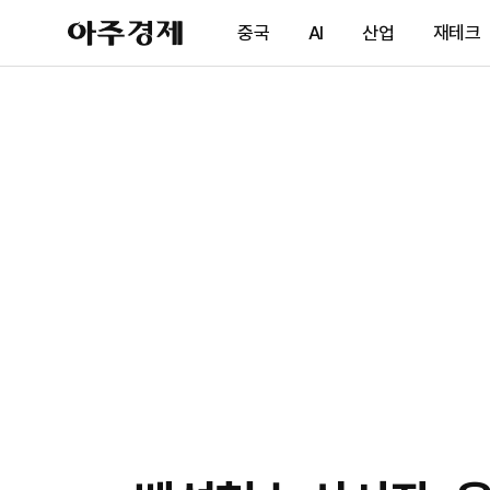
아
중국
AI
산업
재테크
주
경
제