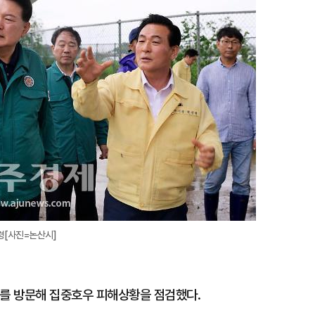
확
대
령[사진=논산시]
가를 방문해 집중호우 피해상황을 점검했다.