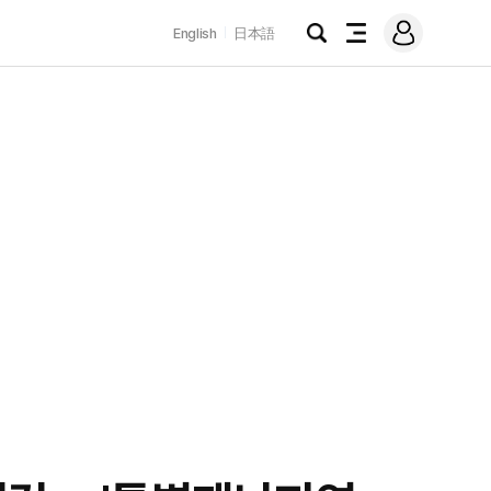
로
English
日本語
그
검
전
인
색
체
메
뉴