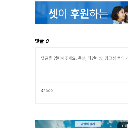
댓글
0
0
/ 300
더
arrow_forward_ios