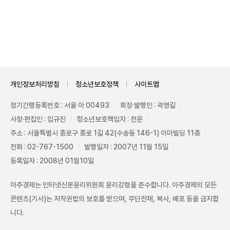
Unmute
개인정보처리방침
청소년보호정책
사이트맵
정기간행등록번호 : 서울 아 00493
회장·발행인 : 곽영길
사장·편집인 : 임규진
청소년보호책임자 : 전운
주소 : 서울특별시 종로구 종로 1길 42(수송동 146-1) 이마빌딩 11층
전화 : 02-767-1500
발행일자 : 2007년 11월 15일
등록일자 : 2008년 01월10일
아주경제는 인터넷신문윤리위원회 윤리강령을 준수합니다. 아주경제의 모든
콘텐츠(기사)는 저작권법의 보호를 받으며, 무단전재, 복사, 배포 등을 금지합
니다.