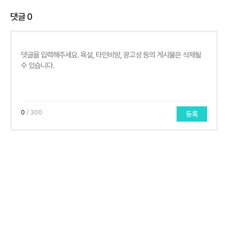
댓글
0
0
/ 300
등록