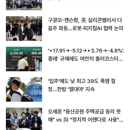
구광모-젠슨황, 美 실리콘밸리서 다
음주 회동…로봇·피지컬AI 협력 논의
'+17.91→-5.12→+3.76→-4.8%'…'
종레' 규제에도 여전히 롤러코스터
타는 코스피
'입추'에도 낮 최고 39도 폭염 절
정…한밤 '열대야' 지속
오세훈 "용산공원 주택공급 동의 못
해" vs 與 "정치적 어젠다로 사용"
맞불