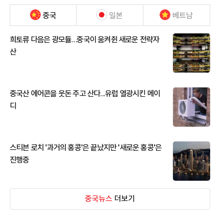
중국
일본
베트남
희토류 다음은 광모듈…중국이 움켜쥔 새로운 전략자
산
중국산 에어콘을 웃돈 주고 산다...유럽 열광시킨 메이
디
스티븐 로치 '과거의 홍콩'은 끝났지만 '새로운 홍콩'은
진행중
중국뉴스
더보기