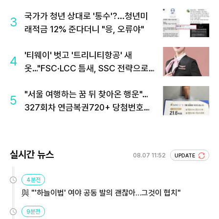
국가가 청년 상대로 '통수'?...청년미
3
래적금 12% 준다더니 "응, 오류야"
'티웨이' 벗고 '트리니티항공' 새
4
옷…"FSC·LCC 틈새, SSC 전략으로
공략"
"서울 여행하는 꿈 뒤 찾아온 행운"…
5
327회차 연금복권720+ 당첨번호조
회 주목
실시간 뉴스
08.07 11:52
UPDATE
4분전
與 "'하늘이법' 여야 공동 발의 괜찮아…그것이 협치"
9분전