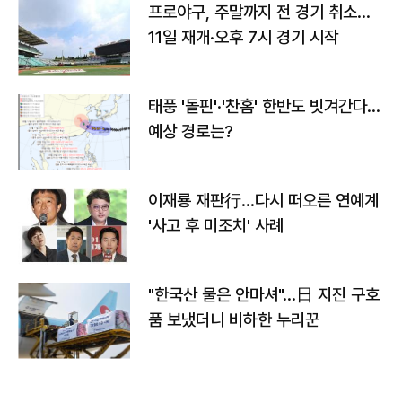
프로야구, 주말까지 전 경기 취소…
11일 재개·오후 7시 경기 시작
태풍 '돌핀'·'찬홈' 한반도 빗겨간다…
예상 경로는?
이재룡 재판行…다시 떠오른 연예계
'사고 후 미조치' 사례
"한국산 물은 안마셔"…日 지진 구호
품 보냈더니 비하한 누리꾼