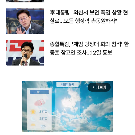
李대통령 "외신서 보던 폭염 상황 현
실로…모든 행정력 총동원하라"
종합특검, '계엄 당정대 회의 참석' 한
동훈 참고인 조사...12일 통보
더보기
arrow_forward_ios