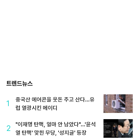
트렌드뉴스
중국산 에어콘을 웃돈 주고 산다...유
1
럽 열광시킨 메이디
"이재명 탄핵, 얼마 안 남았다"...'윤석
2
열 탄핵' 맞힌 무당, '성지글' 등장