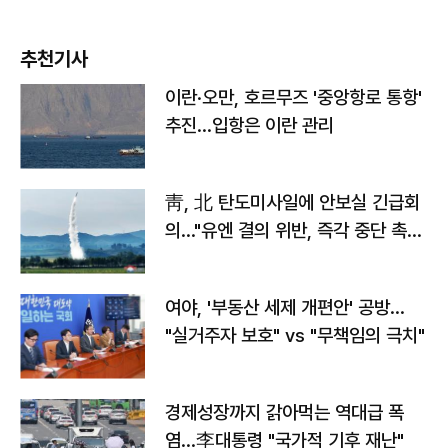
추천기사
이란·오만, 호르무즈 '중앙항로 통항'
추진…입항은 이란 관리
靑, 北 탄도미사일에 안보실 긴급회
의…"유엔 결의 위반, 즉각 중단 촉
구"
여야, '부동산 세제 개편안' 공방…
"실거주자 보호" vs "무책임의 극치"
경제성장까지 갉아먹는 역대급 폭
염…李대통령 "국가적 기후 재난"