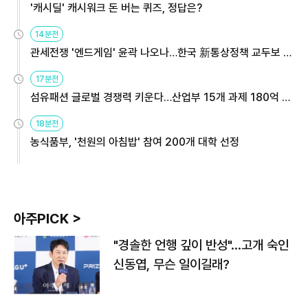
'캐시딜' 캐시워크 돈 버는 퀴즈, 정답은?
14분전
관세전쟁 '엔드게임' 윤곽 나오나…한국 新통상정책 교두보 활
용해야
17분전
섬유패션 글로벌 경쟁력 키운다…산업부 15개 과제 180억 지
원
18분전
농식품부, '천원의 아침밥' 참여 200개 대학 선정
아주PICK >
"경솔한 언행 깊이 반성"…고개 숙인
신동엽, 무슨 일이길래?