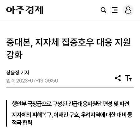
로
아
그
검
전
주
인
색
체
경
메
제
뉴
중대본, 지자체 집중호우 대응 지원
강화
장윤정 기자
공
텍
입력 2023-07-19 09:50
유
스
트
크
기
행안부 국장급으로 구성된 긴급대응지원단 편성 및 파견
지자체의 피해복구, 이재민 구호, 우려지역에 대한 대비 등
적극 협력