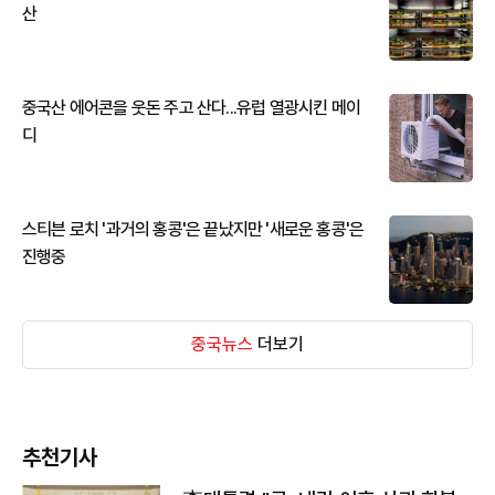
산
중국산 에어콘을 웃돈 주고 산다...유럽 열광시킨 메이
디
스티븐 로치 '과거의 홍콩'은 끝났지만 '새로운 홍콩'은
진행중
중국뉴스
더보기
추천기사