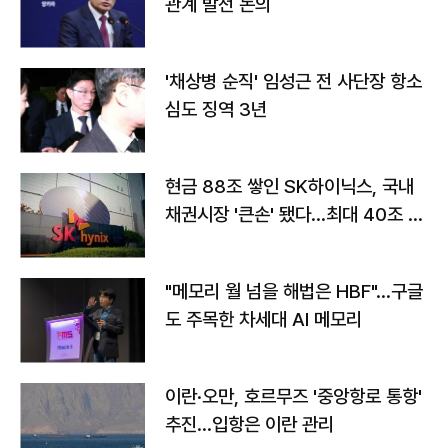
관계 발전 논의
'채상병 순직' 임성근 전 사단장 항소
심도 징역 3년
현금 88조 쌓인 SK하이닉스, 국내
채권시장 '큰손' 됐다…최대 40조 투
자
"메모리 월 넘을 해법은 HBF"…구글
도 주목한 차세대 AI 메모리
이란·오만, 호르무즈 '중앙항로 통항'
추진…입항은 이란 관리