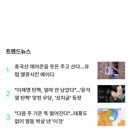
트렌드뉴스
중국산 에어콘을 웃돈 주고 산다...유
1
럽 열광시킨 메이디
"이재명 탄핵, 얼마 안 남았다"...'윤석
2
열 탄핵' 맞힌 무당, '성지글' 등장
"다음 주 기온 뚝 떨어진다"…태풍도
3
없이 열돔 박살 낸 '이것'