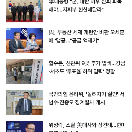
李대통령 "군, 내란 이후 신뢰 회복
해야…지휘부 헌신해달라"
與, 부동산 세제 개편안 비판 오세훈
에 '맹공'…"공급 억제기"
합수본, 선관위 9곳 추가 압색…강남
·서초도 '투표율 허위 입력' 정황
국민의힘 윤리위, '돌려차기 실언' 서
범수·진종오 징계절차 개시
위성락, 스틸 美대사와 상견례…한미