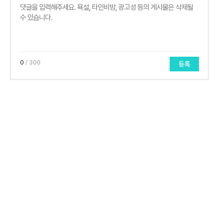
0
/ 300
등록