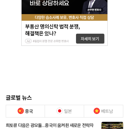
글로벌 뉴스
중국
일본
베트남
희토류 다음은 광모듈…중국이 움켜쥔 새로운 전략자