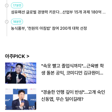
용해야
17분전
섬유패션 글로벌 경쟁력 키운다…산업부 15개 과제 180억 지
원
18분전
농식품부, '천원의 아침밥' 참여 200개 대학 선정
아주PICK >
"속옷 빨고 졸업식까지"…근육병 학
생 돌본 공익, 코미디언 김규원이었
다
"경솔한 언행 깊이 반성"…고개 숙인
신동엽, 무슨 일이길래?