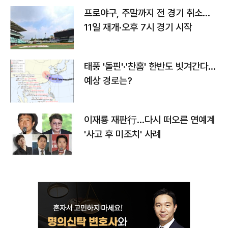
프로야구, 주말까지 전 경기 취소…
11일 재개·오후 7시 경기 시작
태풍 '돌핀'·'찬홈' 한반도 빗겨간다…
예상 경로는?
이재룡 재판行…다시 떠오른 연예계
'사고 후 미조치' 사례