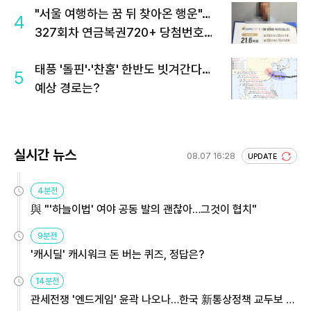
"서울 여행하는 꿈 뒤 찾아온 행운"…
4
327회차 연금복권720+ 당첨번호조
회 주목
태풍 '돌핀'·'찬홈' 한반도 빗겨간다…
5
예상 경로는?
실시간 뉴스
08.07 16:28
UPDATE
4분전
與 "'하늘이법' 여야 공동 발의 괜찮아…그것이 협치"
9분전
'캐시딜' 캐시워크 돈 버는 퀴즈, 정답은?
14분전
관세전쟁 '엔드게임' 윤곽 나오나…한국 新통상정책 교두보 활