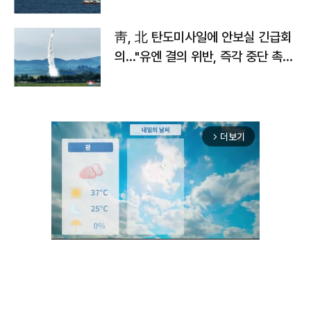
靑, 北 탄도미사일에 안보실 긴급회
의…"유엔 결의 위반, 즉각 중단 촉
구"
더보기
arrow_forward_ios
Unmute