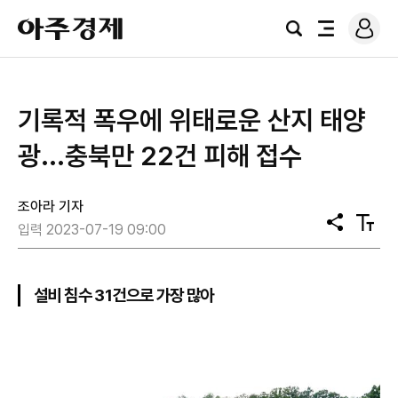
로
아
그
검
전
주
인
색
체
경
메
제
뉴
기록적 폭우에 위태로운 산지 태양
광...충북만 22건 피해 접수
조아라 기자
공
텍
입력 2023-07-19 09:00
유
스
트
크
기
설비 침수 31건으로 가장 많아