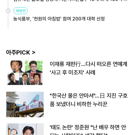
원
18분전
농식품부, '천원의 아침밥' 참여 200개 대학 선정
아주PICK >
이재룡 재판行…다시 떠오른 연예계
'사고 후 미조치' 사례
"한국산 물은 안마셔"…日 지진 구호
품 보냈더니 비하한 누리꾼
'태도 논란' 정준원 "난 배우 하면 안