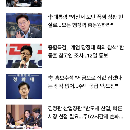
맞불
李대통령 "외신서 보던 폭염 상황 현
실로…모든 행정력 총동원하라"
종합특검, '계엄 당정대 회의 참석' 한
동훈 참고인 조사...12일 통보
靑 홍보수석 "세금으로 집값 잡겠다
는 생각 없어…주택 공급 '속도전'"
김정관 산업장관 "반도체 산업, 빠른
시장 선점 필요…주52시간제 손봐
야"