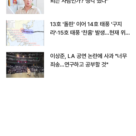
되는 사람인가? 생각 했다"
13호 '돌핀' 이어 14호 태풍 '구지
라'·15호 태풍 '찬홈' 발생…현재 위
치와 이동경로는?
이상준, LA 공연 논란에 사과 "너무
죄송…연구하고 공부할 것"