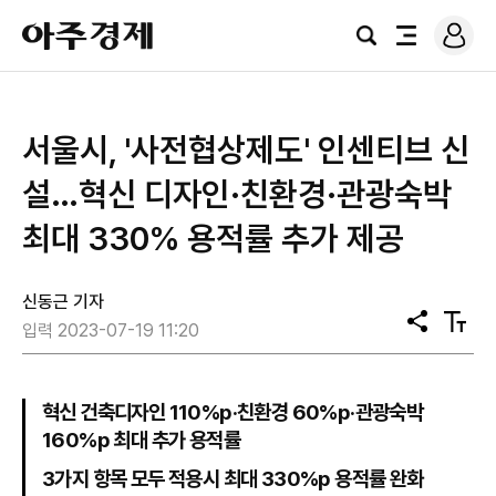
로
아
그
검
전
주
인
색
체
경
메
제
뉴
서울시, '사전협상제도' 인센티브 신
설…혁신 디자인·친환경·관광숙박
최대 330% 용적률 추가 제공
신동근 기자
공
텍
입력 2023-07-19 11:20
유
스
트
크
기
혁신 건축디자인 110%p·친환경 60%p·관광숙박
160%p 최대 추가 용적률
3가지 항목 모두 적용시 최대 330%p 용적률 완화