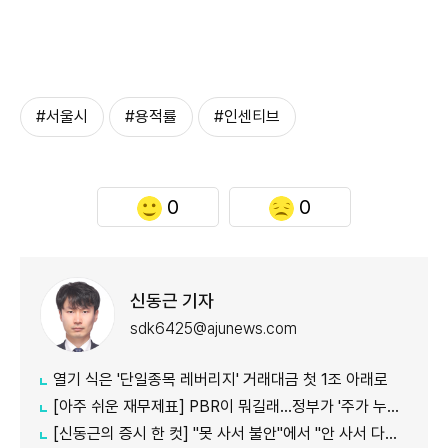
#서울시
#용적률
#인센티브
0
0
신동근 기자
sdk6425@ajunews.com
열기 식은 '단일종목 레버리지' 거래대금 첫 1조 아래로
[아주 쉬운 재무제표] PBR이 뭐길래…정부가 '주가 누르기'에 칼 빼든 이유
[신동근의 증시 한 컷] "못 사서 불안"에서 "안 사서 다행"으로…증시 덮친 '조모'