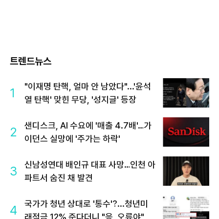
트렌드뉴스
"이재명 탄핵, 얼마 안 남았다"...'윤석
1
열 탄핵' 맞힌 무당, '성지글' 등장
샌디스크, AI 수요에 '매출 4.7배'…가
2
이던스 실망에 '주가는 하락'
신남성연대 배인규 대표 사망…인천 아
3
파트서 숨진 채 발견
국가가 청년 상대로 '통수'?...청년미
4
래적금 12% 준다더니 "응, 오류야"