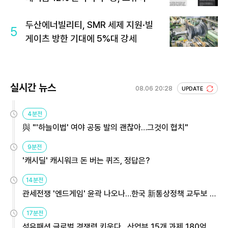
두산에너빌리티, SMR 세제 지원·빌
5
게이츠 방한 기대에 5%대 강세
실시간 뉴스
08.06 20:28
UPDATE
4분전
與 "'하늘이법' 여야 공동 발의 괜찮아…그것이 협치"
9분전
'캐시딜' 캐시워크 돈 버는 퀴즈, 정답은?
14분전
관세전쟁 '엔드게임' 윤곽 나오나…한국 新통상정책 교두보 활
용해야
17분전
섬유패션 글로벌 경쟁력 키운다…산업부 15개 과제 180억 지