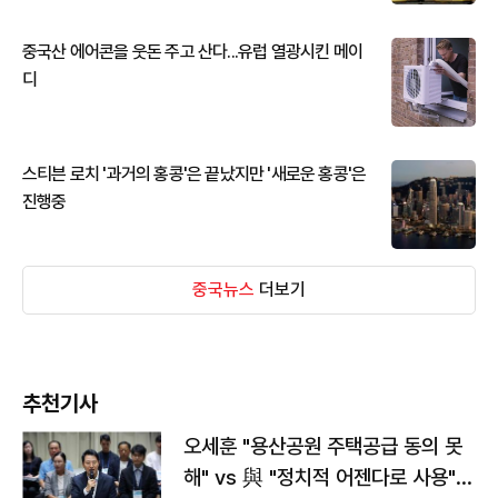
중국산 에어콘을 웃돈 주고 산다...유럽 열광시킨 메이
디
스티븐 로치 '과거의 홍콩'은 끝났지만 '새로운 홍콩'은
진행중
중국뉴스
더보기
추천기사
오세훈 "용산공원 주택공급 동의 못
해" vs 與 "정치적 어젠다로 사용"