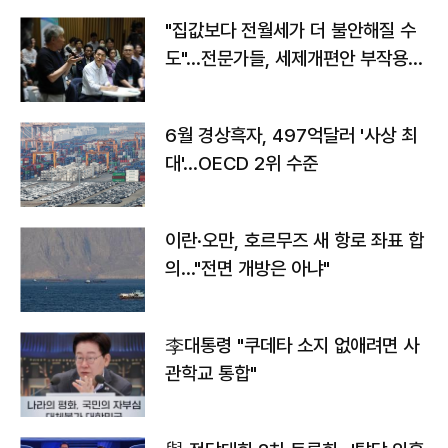
"집값보다 전월세가 더 불안해질 수
도"…전문가들, 세제개편안 부작용
우려
6월 경상흑자, 497억달러 '사상 최
대'…OECD 2위 수준
이란·오만, 호르무즈 새 항로 좌표 합
의…"전면 개방은 아냐"
李대통령 "쿠데타 소지 없애려면 사
관학교 통합"