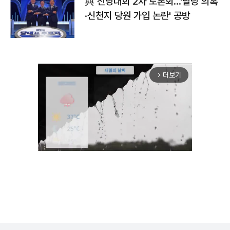
與 전당대회 2차 토론회…'탈당 의혹
·신천지 당원 가입 논란' 공방
더보기
arrow_forward_ios
Unmute