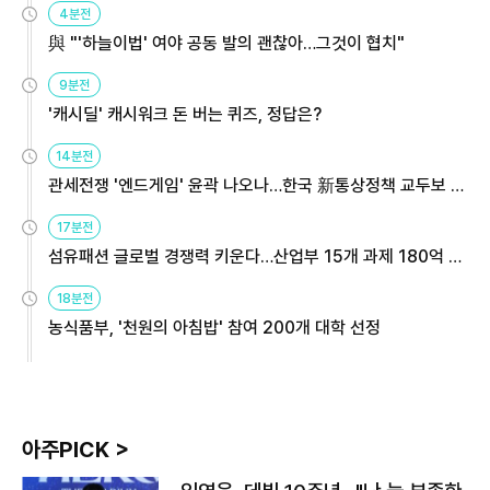
4분전
與 "'하늘이법' 여야 공동 발의 괜찮아…그것이 협치"
9분전
'캐시딜' 캐시워크 돈 버는 퀴즈, 정답은?
14분전
관세전쟁 '엔드게임' 윤곽 나오나…한국 新통상정책 교두보 활
용해야
17분전
섬유패션 글로벌 경쟁력 키운다…산업부 15개 과제 180억 지
원
18분전
농식품부, '천원의 아침밥' 참여 200개 대학 선정
아주PICK >