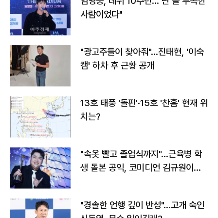
임영웅, 데뷔 10주년…"난 늘 부족한
사람이었다"
"광고주들이 찾아줘"…진태현, '이숙
캠' 하차 후 근황 공개
13호 태풍 '돌핀'·15호 '찬홈' 현재 위
치는?
"속옷 빨고 졸업식까지"…근육병 학
생 돌본 공익, 코미디언 김규원이었
다
"경솔한 언행 깊이 반성"…고개 숙인