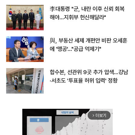
李대통령 "군, 내란 이후 신뢰 회복
해야…지휘부 헌신해달라"
與, 부동산 세제 개편안 비판 오세훈
에 '맹공'…"공급 억제기"
합수본, 선관위 9곳 추가 압색…강남
·서초도 '투표율 허위 입력' 정황
더보기
arrow_forward_ios