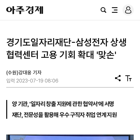
로
아
그
검
전
주
인
색
체
경
메
제
뉴
경기도일자리재단-삼성전자 상생
협력센터 고용 기회 확대 '맞손'
(수원)강대웅 기자
공
텍
입력 2023-07-19 08:06
유
스
트
크
기
양 기관, '일자리 창출 지원에 관한 협약서'에 서명
재단, 전문성을 활용해 우수 구직자 취업 연계 지원