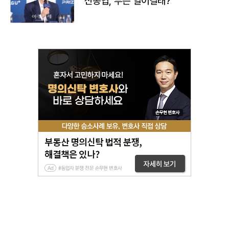
신동엽, 무슨 일이길래?