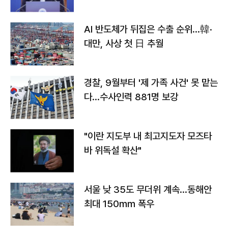
AI 반도체가 뒤집은 수출 순위…韓·
대만, 사상 첫 日 추월
경찰, 9월부터 '제 가족 사건' 못 맡는
다…수사인력 881명 보강
"이란 지도부 내 최고지도자 모즈타
바 위독설 확산"
서울 낮 35도 무더위 계속…동해안
최대 150㎜ 폭우