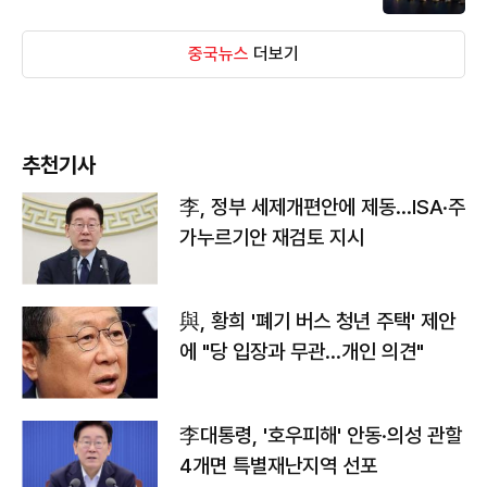
중국뉴스
더보기
추천기사
李, 정부 세제개편안에 제동…ISA·주
가누르기안 재검토 지시
與, 황희 '폐기 버스 청년 주택' 제안
에 "당 입장과 무관…개인 의견"
李대통령, '호우피해' 안동·의성 관할
4개면 특별재난지역 선포