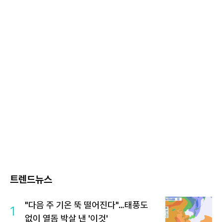
트렌드뉴스
"다음 주 기온 뚝 떨어진다"…태풍도
1
없이 열돔 박살 낸 '이것'