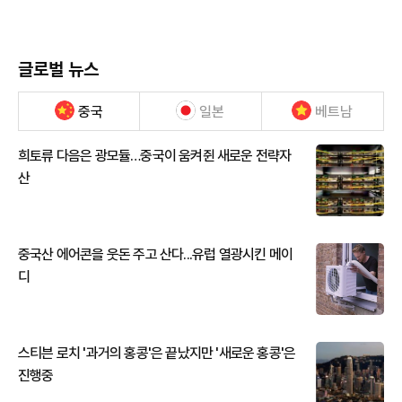
글로벌 뉴스
중국
일본
베트남
희토류 다음은 광모듈…중국이 움켜쥔 새로운 전략자
산
중국산 에어콘을 웃돈 주고 산다...유럽 열광시킨 메이
디
스티븐 로치 '과거의 홍콩'은 끝났지만 '새로운 홍콩'은
진행중