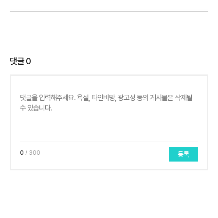
댓글
0
0
/ 300
등록