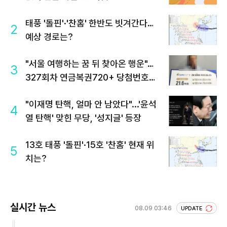
태풍 '돌핀'·'찬홈' 한반도 빗겨간다…
2
예상 경로는?
"서울 여행하는 꿈 뒤 찾아온 행운"…
3
327회차 연금복권720+ 당첨번호조
회 주목
"이재명 탄핵, 얼마 안 남았다"...'윤석
4
열 탄핵' 맞힌 무당, '성지글' 등장
13호 태풍 '돌핀'·15호 '찬홈' 현재 위
5
치는?
실시간 뉴스
08.09 03:46
UPDATE