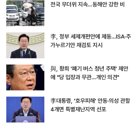
전국 무더위 지속…동해안 강한 비
李, 정부 세제개편안에 제동…ISA·주
가누르기안 재검토 지시
與, 황희 '폐기 버스 청년 주택' 제안
에 "당 입장과 무관…개인 의견"
李대통령, '호우피해' 안동·의성 관할
4개면 특별재난지역 선포