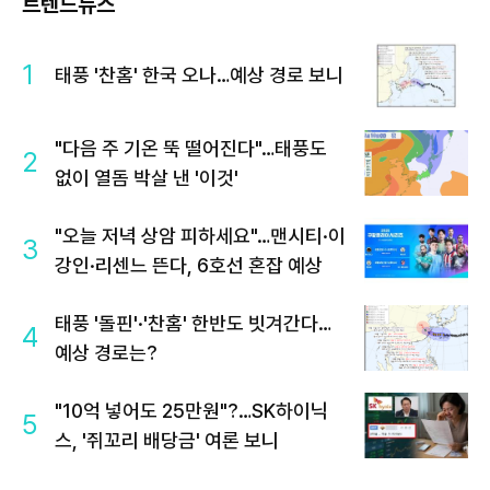
트렌드뉴스
1
태풍 '찬홈' 한국 오나…예상 경로 보니
"다음 주 기온 뚝 떨어진다"…태풍도
2
없이 열돔 박살 낸 '이것'
"오늘 저녁 상암 피하세요"…맨시티·이
3
강인·리센느 뜬다, 6호선 혼잡 예상
태풍 '돌핀'·'찬홈' 한반도 빗겨간다…
4
예상 경로는?
"10억 넣어도 25만원"?…SK하이닉
5
스, '쥐꼬리 배당금' 여론 보니