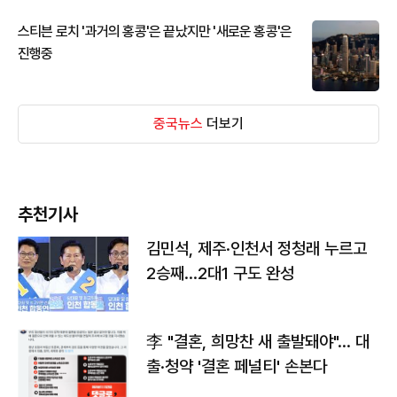
스티븐 로치 '과거의 홍콩'은 끝났지만 '새로운 홍콩'은
진행중
중국뉴스
더보기
추천기사
김민석, 제주·인천서 정청래 누르고
2승째…2대1 구도 완성
李 "결혼, 희망찬 새 출발돼야"… 대
출·청약 '결혼 페널티' 손본다