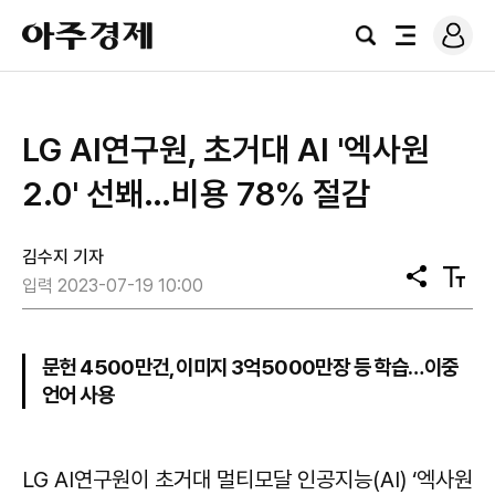
로
아
그
검
전
주
인
색
체
경
메
제
뉴
​LG AI연구원, 초거대 AI '엑사원
2.0' 선봬…비용 78% 절감
김수지 기자
공
텍
입력 2023-07-19 10:00
유
스
트
크
기
문헌 4500만건, 이미지 3억5000만장 등 학습…이중
언어 사용
LG AI연구원이 초거대 멀티모달 인공지능(AI) ‘엑사원