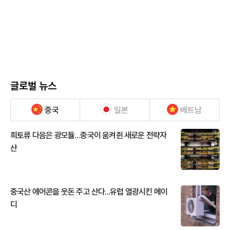
글로벌 뉴스
중국
일본
베트남
희토류 다음은 광모듈…중국이 움켜쥔 새로운 전략자
산
중국산 에어콘을 웃돈 주고 산다...유럽 열광시킨 메이
디