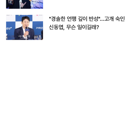
다
"경솔한 언행 깊이 반성"…고개 숙인
신동엽, 무슨 일이길래?