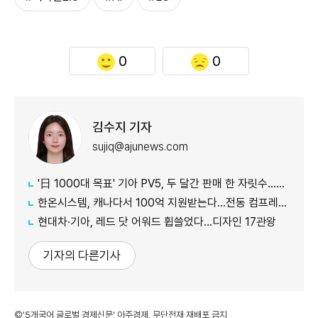
0
0
김수지 기자
sujiq@ajunews.com
'日 1000대 목표' 기아 PV5, 두 달간 판매 한 자릿수…초기 안착 시험대
한온시스템, 캐나다서 100억 지원받는다…전동 컴프레서 생산↑
현대차·기아, 레드 닷 어워드 휩쓸었다…디자인 17관왕
기자의 다른기사
©'5개국어 글로벌 경제신문' 아주경제. 무단전재·재배포 금지