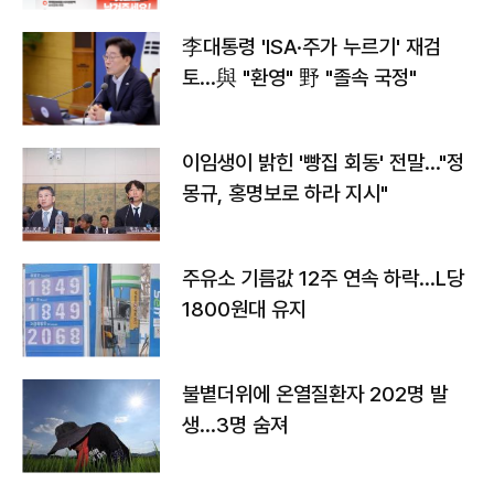
李대통령 'ISA·주가 누르기' 재검
토…與 "환영" 野 "졸속 국정"
이임생이 밝힌 '빵집 회동' 전말…"정
몽규, 홍명보로 하라 지시"
주유소 기름값 12주 연속 하락…L당
1800원대 유지
불볕더위에 온열질환자 202명 발
생…3명 숨져