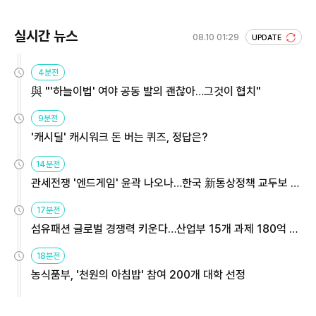
실시간 뉴스
08.10 01:29
UPDATE
4분전
與 "'하늘이법' 여야 공동 발의 괜찮아…그것이 협치"
9분전
'캐시딜' 캐시워크 돈 버는 퀴즈, 정답은?
14분전
관세전쟁 '엔드게임' 윤곽 나오나…한국 新통상정책 교두보 활
용해야
17분전
섬유패션 글로벌 경쟁력 키운다…산업부 15개 과제 180억 지
원
18분전
농식품부, '천원의 아침밥' 참여 200개 대학 선정