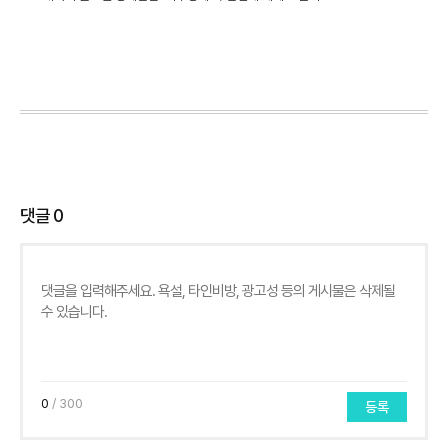
댓글
0
0
/ 300
등록