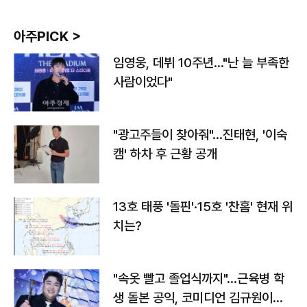
아주PICK >
임영웅, 데뷔 10주년…"난 늘 부족한
사람이었다"
"광고주들이 찾아줘"…진태현, '이숙
캠' 하차 후 근황 공개
13호 태풍 '돌핀'·15호 '찬홈' 현재 위
치는?
"속옷 빨고 졸업식까지"…근육병 학
생 돌본 공익, 코미디언 김규원이었