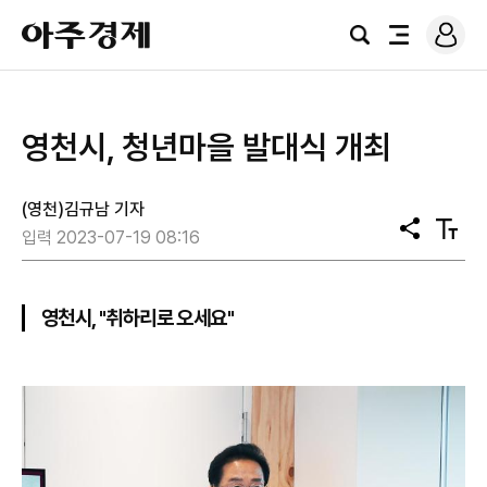
로
아
그
검
전
주
인
색
체
경
메
제
뉴
영천시, 청년마을 발대식 개최
(영천)김규남 기자
공
텍
입력 2023-07-19 08:16
유
스
트
크
기
영천시, "취하리로 오세요"