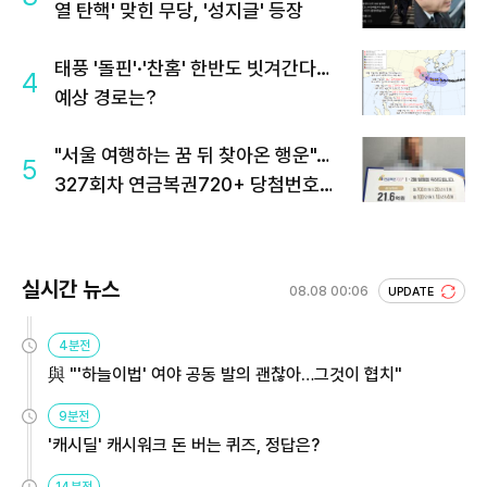
열 탄핵' 맞힌 무당, '성지글' 등장
태풍 '돌핀'·'찬홈' 한반도 빗겨간다…
4
예상 경로는?
"서울 여행하는 꿈 뒤 찾아온 행운"…
5
327회차 연금복권720+ 당첨번호조
회 주목
실시간 뉴스
08.08 00:06
UPDATE
4분전
與 "'하늘이법' 여야 공동 발의 괜찮아…그것이 협치"
9분전
'캐시딜' 캐시워크 돈 버는 퀴즈, 정답은?