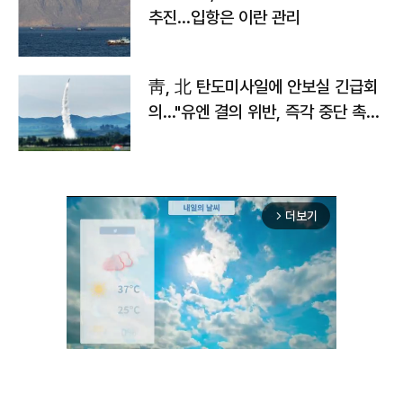
추진…입항은 이란 관리
靑, 北 탄도미사일에 안보실 긴급회
의…"유엔 결의 위반, 즉각 중단 촉
구"
더보기
arrow_forward_ios
Unmute