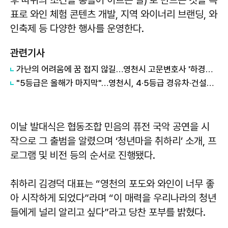
후 따위의 조건을 통틀어 이르는 말)’로 만드는 것을 목
표로 와인 체험 콘텐츠 개발, 지역 와이너리 브랜딩, 와
인축제 등 다양한 행사를 운영한다.
관련기사
가난의 어려움에 꿈 접지 않길…영천시 고문변호사 '하경환의 묵묵한 청소년' 응원가
"5등급은 올해가 마지막"…영천시, 4·5등급 경유차·건설기계 조기폐차 추진
이날 발대식은 협동조합 민음의 퓨전 국악 공연을 시
작으로 그 출범을 알렸으며 ‘청년마을 취하리’ 소개, 프
로그램 및 비전 등의 순서로 진행됐다.
취하리 김경덕 대표는 “영천의 포도와 와인이 너무 좋
아 시작하게 되었다”라며 “이 매력을 우리나라의 청년
들에게 널리 알리고 싶다”라고 당찬 포부를 밝혔다.