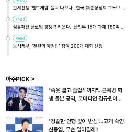
14분전
관세전쟁 '엔드게임' 윤곽 나오나…한국 新통상정책 교두보 활
용해야
17분전
섬유패션 글로벌 경쟁력 키운다…산업부 15개 과제 180억 지
원
18분전
농식품부, '천원의 아침밥' 참여 200개 대학 선정
아주PICK >
"속옷 빨고 졸업식까지"…근육병 학
생 돌본 공익, 코미디언 김규원이었
다
"경솔한 언행 깊이 반성"…고개 숙인
신동엽, 무슨 일이길래?