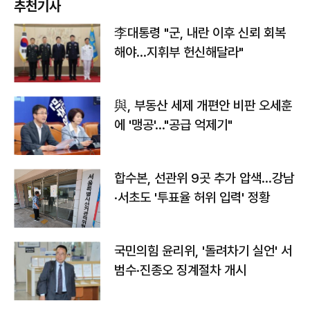
추천기사
李대통령 "군, 내란 이후 신뢰 회복
해야…지휘부 헌신해달라"
與, 부동산 세제 개편안 비판 오세훈
에 '맹공'…"공급 억제기"
합수본, 선관위 9곳 추가 압색…강남
·서초도 '투표율 허위 입력' 정황
국민의힘 윤리위, '돌려차기 실언' 서
범수·진종오 징계절차 개시