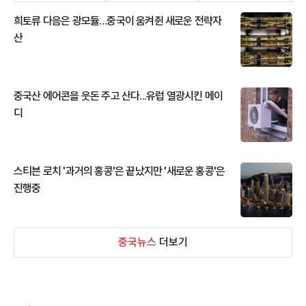
희토류 다음은 광모듈…중국이 움켜쥔 새로운 전략자
산
중국산 에어콘을 웃돈 주고 산다...유럽 열광시킨 메이
디
스티븐 로치 '과거의 홍콩'은 끝났지만 '새로운 홍콩'은
진행중
중국뉴스
더보기