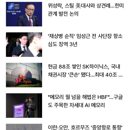
위성락, 스틸 美대사와 상견례…한미
관계 발전 논의
'채상병 순직' 임성근 전 사단장 항소
심도 징역 3년
현금 88조 쌓인 SK하이닉스, 국내
채권시장 '큰손' 됐다…최대 40조 투
자
"메모리 월 넘을 해법은 HBF"…구글
도 주목한 차세대 AI 메모리
이란·오만, 호르무즈 '중앙항로 통항'