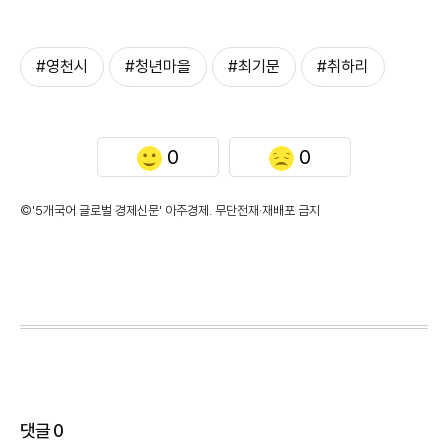
#영천시
#청년마을
#최기문
#취하리
0
0
©'5개국어 글로벌 경제신문' 아주경제. 무단전재·재배포 금지
댓글
0