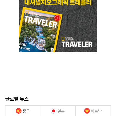
글로벌 뉴스
중국
일본
베트남