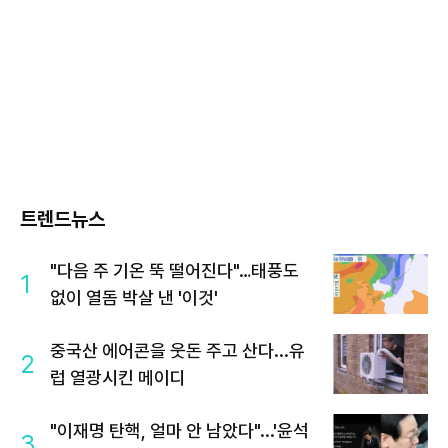
트렌드뉴스
"다음 주 기온 뚝 떨어진다"…태풍도
1
없이 열돔 박살 낸 '이것'
중국산 에어콘을 웃돈 주고 산다...유
2
럽 열광시킨 메이디
"이재명 탄핵, 얼마 안 남았다"...'윤석
3