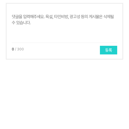
0
/ 300
등록