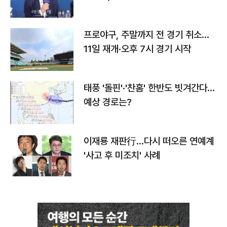
프로야구, 주말까지 전 경기 취소…
11일 재개·오후 7시 경기 시작
태풍 '돌핀'·'찬홈' 한반도 빗겨간다…
예상 경로는?
이재룡 재판行…다시 떠오른 연예계
'사고 후 미조치' 사례