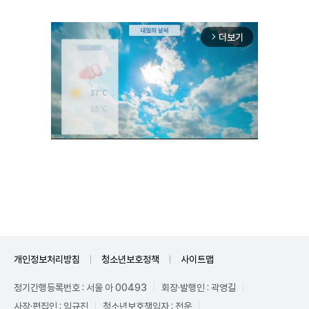
더보기
arrow_forward_ios
Unmute
개인정보처리방침
청소년보호정책
사이트맵
정기간행등록번호 : 서울 아 00493
회장·발행인 : 곽영길
사장·편집인 : 임규진
청소년보호책임자 : 전운