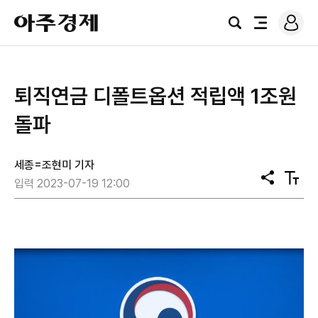
로
아
그
검
전
주
인
색
체
경
메
제
뉴
퇴직연금 디폴트옵션 적립액 1조원
돌파
세종=조현미 기자
공
텍
입력 2023-07-19 12:00
유
스
트
크
기