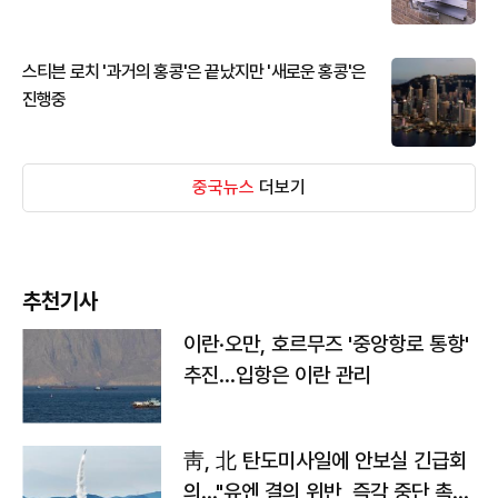
스티븐 로치 '과거의 홍콩'은 끝났지만 '새로운 홍콩'은
진행중
중국뉴스
더보기
추천기사
이란·오만, 호르무즈 '중앙항로 통항'
추진…입항은 이란 관리
靑, 北 탄도미사일에 안보실 긴급회
의…"유엔 결의 위반, 즉각 중단 촉