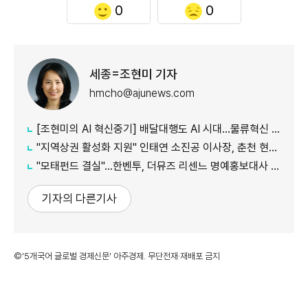
0
0
세종=조현미 기자
hmcho@ajunews.com
[조현미의 AI 혁신중기] 배달대행도 AI 시대…물류혁신 선도하는 부릉
"지역상권 활성화 지원" 인태연 소진공 이사장, 춘천 현장방문
"모태펀드 결실"…한벤투, 더뮤즈 리센느 명예홍보대사 임명
기자의 다른기사
©'5개국어 글로벌 경제신문' 아주경제. 무단전재·재배포 금지