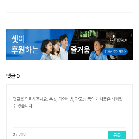
댓글
0
0
/ 300
등록