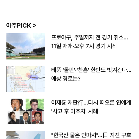
아주PICK >
프로야구, 주말까지 전 경기 취소…
11일 재개·오후 7시 경기 시작
태풍 '돌핀'·'찬홈' 한반도 빗겨간다…
예상 경로는?
이재룡 재판行…다시 떠오른 연예계
'사고 후 미조치' 사례
"한국산 물은 안마셔"…日 지진 구호