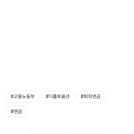
#고용노동부
#디폴트옵션
#퇴직연금
#연금