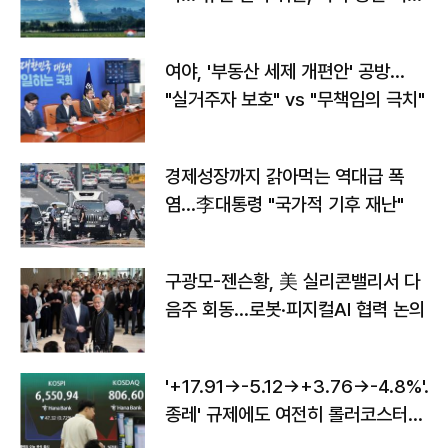
구"
여야, '부동산 세제 개편안' 공방…
"실거주자 보호" vs "무책임의 극치"
경제성장까지 갉아먹는 역대급 폭
염…李대통령 "국가적 기후 재난"
구광모-젠슨황, 美 실리콘밸리서 다
음주 회동…로봇·피지컬AI 협력 논의
'+17.91→-5.12→+3.76→-4.8%'…'
종레' 규제에도 여전히 롤러코스터
타는 코스피