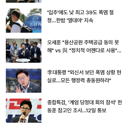
'입추'에도 낮 최고 39도 폭염 절
정…한밤 '열대야' 지속
오세훈 "용산공원 주택공급 동의 못
해" vs 與 "정치적 어젠다로 사용"
맞불
李대통령 "외신서 보던 폭염 상황 현
실로…모든 행정력 총동원하라"
종합특검, '계엄 당정대 회의 참석' 한
동훈 참고인 조사...12일 통보