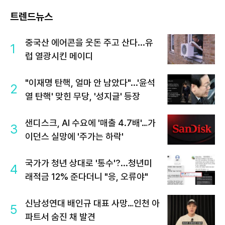
트렌드뉴스
중국산 에어콘을 웃돈 주고 산다...유
1
럽 열광시킨 메이디
"이재명 탄핵, 얼마 안 남았다"...'윤석
2
열 탄핵' 맞힌 무당, '성지글' 등장
샌디스크, AI 수요에 '매출 4.7배'…가
3
이던스 실망에 '주가는 하락'
국가가 청년 상대로 '통수'?...청년미
4
래적금 12% 준다더니 "응, 오류야"
신남성연대 배인규 대표 사망…인천 아
5
파트서 숨진 채 발견