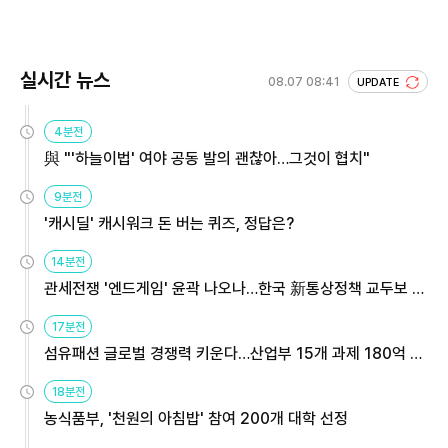
실시간 뉴스
08.07 08:41
UPDATE
4분전
與 "'하늘이법' 여야 공동 발의 괜찮아…그것이 협치"
9분전
'캐시딜' 캐시워크 돈 버는 퀴즈, 정답은?
14분전
관세전쟁 '엔드게임' 윤곽 나오나…한국 新통상정책 교두보 활
용해야
17분전
섬유패션 글로벌 경쟁력 키운다…산업부 15개 과제 180억 지
원
18분전
농식품부, '천원의 아침밥' 참여 200개 대학 선정