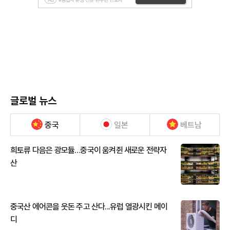
글로벌 뉴스
중국
일본
베트남
희토류 다음은 광모듈…중국이 움켜쥔 새로운 전략자
산
중국산 에어콘을 웃돈 주고 산다...유럽 열광시킨 메이
디