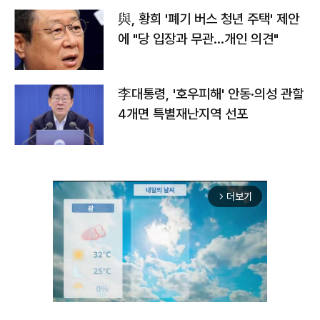
與, 황희 '폐기 버스 청년 주택' 제안
에 "당 입장과 무관…개인 의견"
李대통령, '호우피해' 안동·의성 관할
4개면 특별재난지역 선포
더보기
arrow_forward_ios