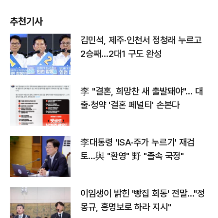
추천기사
김민석, 제주·인천서 정청래 누르고
2승째…2대1 구도 완성
李 "결혼, 희망찬 새 출발돼야"… 대
출·청약 '결혼 페널티' 손본다
李대통령 'ISA·주가 누르기' 재검
토…與 "환영" 野 "졸속 국정"
이임생이 밝힌 '빵집 회동' 전말…"정
몽규, 홍명보로 하라 지시"