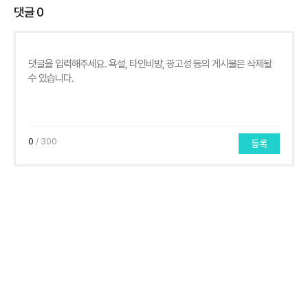
댓글
0
0
/ 300
등록