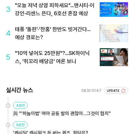
"오늘 저녁 상암 피하세요"…맨시티·이
3
강인·리센느 뜬다, 6호선 혼잡 예상
태풍 '돌핀'·'찬홈' 한반도 빗겨간다…
4
예상 경로는?
"10억 넣어도 25만원"?…SK하이닉
5
스, '쥐꼬리 배당금' 여론 보니
실시간 뉴스
08.10 01:47
UPDATE
4분전
與 "'하늘이법' 여야 공동 발의 괜찮아…그것이 협치"
9분전
'캐시딜' 캐시워크 돈 버는 퀴즈, 정답은?