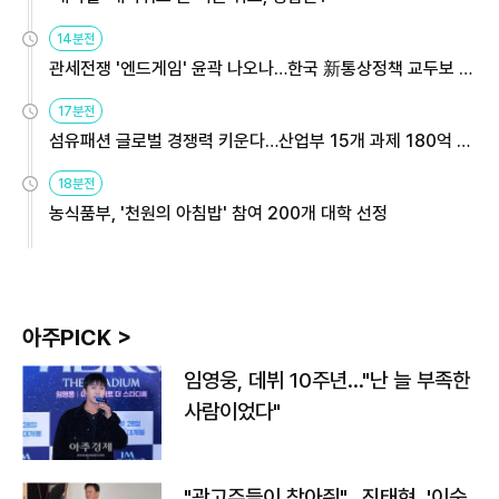
14분전
관세전쟁 '엔드게임' 윤곽 나오나…한국 新통상정책 교두보 활
용해야
17분전
섬유패션 글로벌 경쟁력 키운다…산업부 15개 과제 180억 지
원
18분전
농식품부, '천원의 아침밥' 참여 200개 대학 선정
아주PICK >
임영웅, 데뷔 10주년…"난 늘 부족한
사람이었다"
"광고주들이 찾아줘"…진태현, '이숙