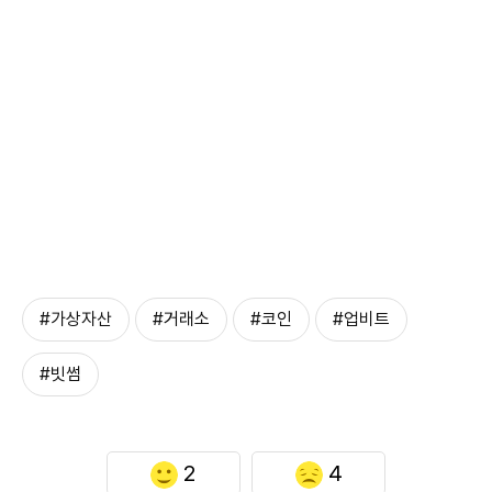
#가상자산
#거래소
#코인
#업비트
#빗썸
2
4