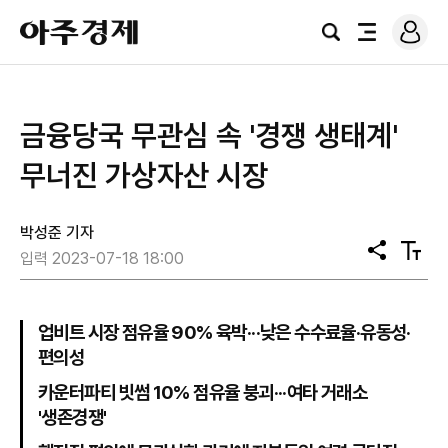
로
아
그
검
전
주
인
색
체
경
메
제
뉴
금융당국 무관심 속 '경쟁 생태계'
무너진 가상자산 시장
박성준 기자
공
텍
입력 2023-07-18 18:00
유
스
트
크
기
업비트 시장 점유율 90% 육박···낮은 수수료율·유동성·
편의성
카운터파티 빗썸 10% 점유율 붕괴···여타 거래소
'생존경쟁'