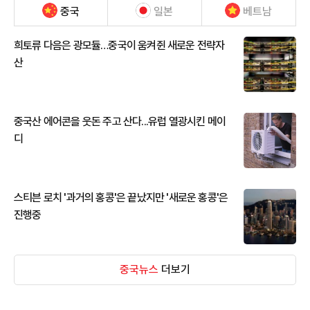
중국
일본
베트남
희토류 다음은 광모듈…중국이 움켜쥔 새로운 전략자
산
중국산 에어콘을 웃돈 주고 산다...유럽 열광시킨 메이
디
스티븐 로치 '과거의 홍콩'은 끝났지만 '새로운 홍콩'은
진행중
중국뉴스
더보기