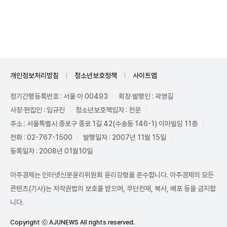
Mute
개인정보처리방침
청소년보호정책
사이트맵
정기간행등록번호 : 서울 아 00493
회장·발행인 : 곽영길
사장·편집인 : 임규진
청소년보호책임자 : 전운
주소 : 서울특별시 종로구 종로 1길 42(수송동 146-1) 이마빌딩 11층
전화 : 02-767-1500
발행일자 : 2007년 11월 15일
등록일자 : 2008년 01월10일
아주경제는 인터넷신문윤리위원회 윤리강령을 준수합니다. 아주경제의 모든
콘텐츠(기사)는 저작권법의 보호를 받으며, 무단전재, 복사, 배포 등을 금지합
니다.
Copyright ⓒ AJUNEWS All rights reserved.