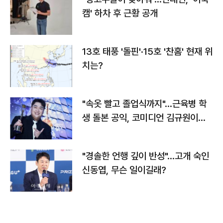
캠' 하차 후 근황 공개
13호 태풍 '돌핀'·15호 '찬홈' 현재 위
치는?
"속옷 빨고 졸업식까지"…근육병 학
생 돌본 공익, 코미디언 김규원이었
다
"경솔한 언행 깊이 반성"…고개 숙인
신동엽, 무슨 일이길래?