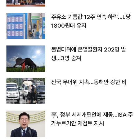
주유소 기름값 12주 연속 하락…L당
1800원대 유지
불볕더위에 온열질환자 202명 발
생…3명 숨져
전국 무더위 지속…동해안 강한 비
李, 정부 세제개편안에 제동…ISA·주
가누르기안 재검토 지시