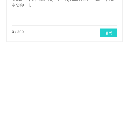
0
/ 300
등록