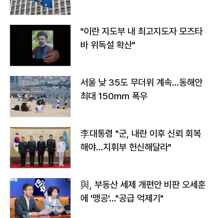
"이란 지도부 내 최고지도자 모즈타
바 위독설 확산"
서울 낮 35도 무더위 계속…동해안
최대 150㎜ 폭우
李대통령 "군, 내란 이후 신뢰 회복
해야…지휘부 헌신해달라"
與, 부동산 세제 개편안 비판 오세훈
에 '맹공'…"공급 억제기"