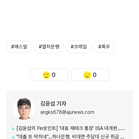
#에스알
#열차운행
#코레일
#폭우
0
0
김윤섭 기자
angks678@ajunews.com
[김윤섭의 Fin포인트] '대표 재테크 통장' ISA 대개편…나에게 맞는 전략은?
"대출 또 막히네"…하나은행, 비대면 주담대 신규 취급 중단