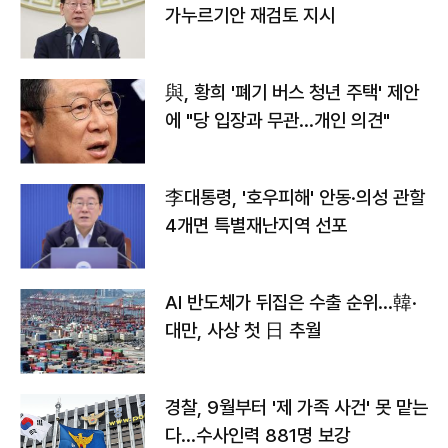
가누르기안 재검토 지시
與, 황희 '폐기 버스 청년 주택' 제안
에 "당 입장과 무관…개인 의견"
李대통령, '호우피해' 안동·의성 관할
4개면 특별재난지역 선포
AI 반도체가 뒤집은 수출 순위…韓·
대만, 사상 첫 日 추월
경찰, 9월부터 '제 가족 사건' 못 맡는
다…수사인력 881명 보강