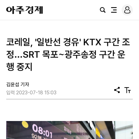
로
아
그
검
전
주
인
색
체
경
메
제
뉴
코레일, '일반선 경유' KTX 구간 조
정...SRT 목포~광주송정 구간 운
행 중지
김윤섭 기자
공
텍
입력 2023-07-18 15:03
유
스
트
크
기