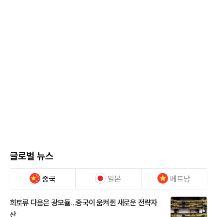
글로벌 뉴스
중국
일본
베트남
희토류 다음은 광모듈…중국이 움켜쥔 새로운 전략자
산