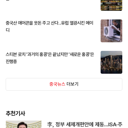
중국산 에어콘을 웃돈 주고 산다...유럽 열광시킨 메이
디
스티븐 로치 '과거의 홍콩'은 끝났지만 '새로운 홍콩'은
진행중
중국뉴스
더보기
추천기사
李, 정부 세제개편안에 제동…ISA·주