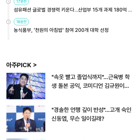
17분전
섬유패션 글로벌 경쟁력 키운다…산업부 15개 과제 180억 지
원
18분전
농식품부, '천원의 아침밥' 참여 200개 대학 선정
아주PICK >
"속옷 빨고 졸업식까지"…근육병 학
생 돌본 공익, 코미디언 김규원이었
다
"경솔한 언행 깊이 반성"…고개 숙인
신동엽, 무슨 일이길래?