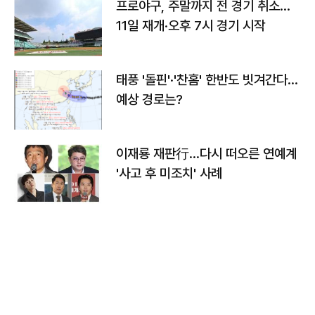
프로야구, 주말까지 전 경기 취소…
11일 재개·오후 7시 경기 시작
태풍 '돌핀'·'찬홈' 한반도 빗겨간다…
예상 경로는?
이재룡 재판行…다시 떠오른 연예계
'사고 후 미조치' 사례