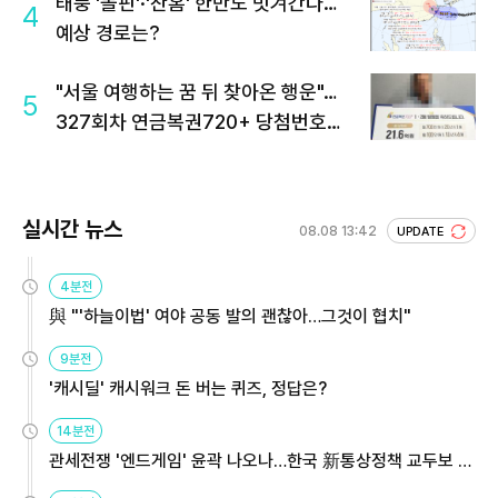
태풍 '돌핀'·'찬홈' 한반도 빗겨간다…
4
예상 경로는?
"서울 여행하는 꿈 뒤 찾아온 행운"…
5
327회차 연금복권720+ 당첨번호조
회 주목
실시간 뉴스
08.08 13:42
UPDATE
4분전
與 "'하늘이법' 여야 공동 발의 괜찮아…그것이 협치"
9분전
'캐시딜' 캐시워크 돈 버는 퀴즈, 정답은?
14분전
관세전쟁 '엔드게임' 윤곽 나오나…한국 新통상정책 교두보 활
용해야