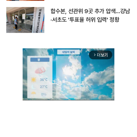
합수본, 선관위 9곳 추가 압색…강남
·서초도 '투표율 허위 입력' 정황
더보기
arrow_forward_ios
Unmute