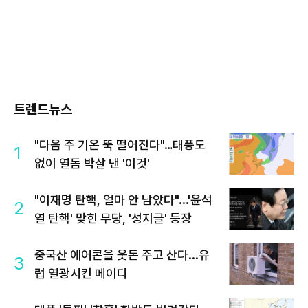
트렌드뉴스
"다음 주 기온 뚝 떨어진다"…태풍도
1
없이 열돔 박살 낸 '이것'
"이재명 탄핵, 얼마 안 남았다"...'윤석
2
열 탄핵' 맞힌 무당, '성지글' 등장
중국산 에어콘을 웃돈 주고 산다...유
3
럽 열광시킨 메이디