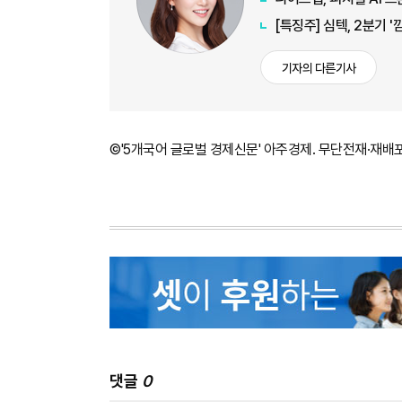
[특징주] 심텍, 2분기
기자의 다른기사
©'5개국어 글로벌 경제신문' 아주경제. 무단전재·재배
댓글
0