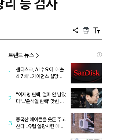
왕리 등 검사
공
프
텍
유
린
스
트
트
크
기
트렌드 뉴스
샌디스크, AI 수요에 '매출
1
4.7배'…가이던스 실망에
'주가는 하락'
"이재명 탄핵, 얼마 안 남았
2
다"...'윤석열 탄핵' 맞힌 무
당, '성지글' 등장
중국산 에어콘을 웃돈 주고
3
산다...유럽 열광시킨 메이
디