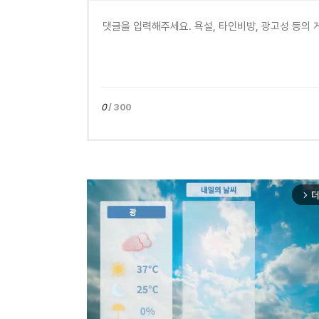
0
/ 300
더
arrow_forward_ios