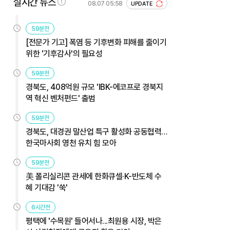
실시간 뉴스
08.07 05:58
UPDATE
59분전
[전문가 기고] 폭염 등 기후변화 피해를 줄이기
위한 '기후감사'의 필요성
59분전
경북도, 408억원 규모 'IBK-에코프로 경북지
역 혁신 벤처펀드' 출범
59분전
경북도, 대경권 말산업 특구 활성화 공동협력…
한국마사회 영천 유치 힘 모아
59분전
美 폴리실리콘 관세에 한화큐셀·K-반도체 수
혜 기대감 '쑥'
6시간전
평택에 '수목원' 들어서나...최원용 시장, 박은