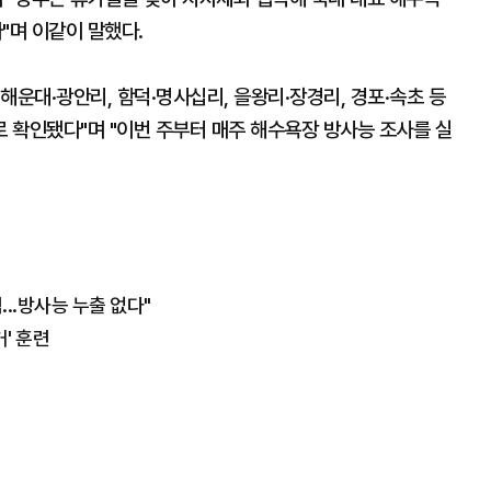
"며 이같이 말했다.
 해운대·광안리, 함덕·명사십리, 을왕리·장경리, 경포·속초 등
 확인됐다"며 "이번 주부터 매주 해수욕장 방사능 조사를 실
..방사능 누출 없다"
거' 훈련