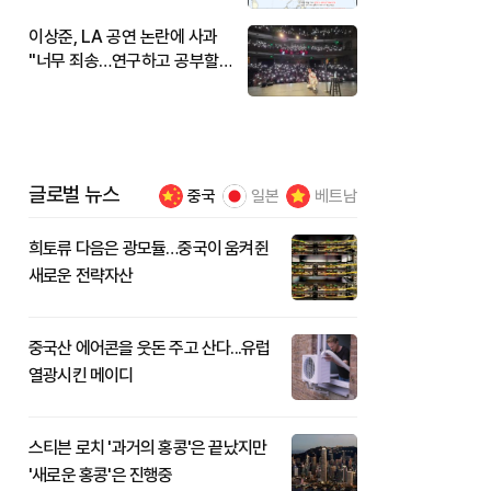
이상준, LA 공연 논란에 사과
"너무 죄송…연구하고 공부할
것"
글로벌 뉴스
중국
일본
베트남
희토류 다음은 광모듈…중국이 움켜쥔
새로운 전략자산
중국산 에어콘을 웃돈 주고 산다...유럽
열광시킨 메이디
스티븐 로치 '과거의 홍콩'은 끝났지만
'새로운 홍콩'은 진행중