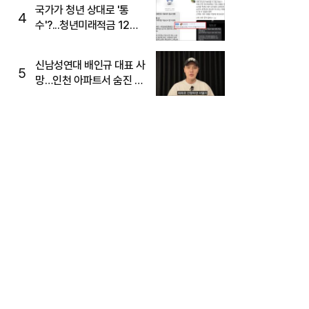
국가가 청년 상대로 '통
4
수'?...청년미래적금 12%
준다더니 "응, 오류야"
신남성연대 배인규 대표 사
5
망…인천 아파트서 숨진 채
발견