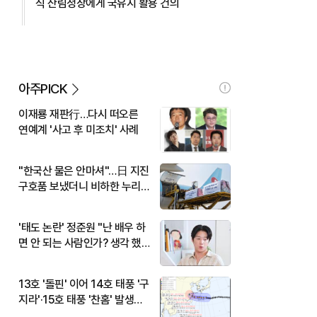
식 산림청장에게 국유지 활용 건의
아주PICK
이재룡 재판行…다시 떠오른
연예계 '사고 후 미조치' 사례
"한국산 물은 안마셔"…日 지진
구호품 보냈더니 비하한 누리
꾼
'태도 논란' 정준원 "난 배우 하
면 안 되는 사람인가? 생각 했
다"
13호 '돌핀' 이어 14호 태풍 '구
지라'·15호 태풍 '찬홈' 발생…
현재 위치와 이동경로는?