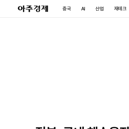
아
중국
AI
산업
재테크
주
경
제