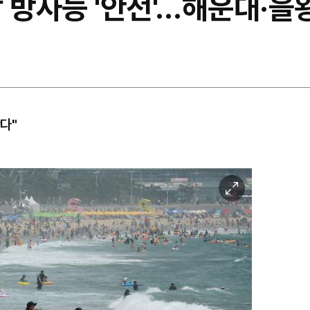
 방사능 '안전'…해운대·을
다"
이
미
지
확
대