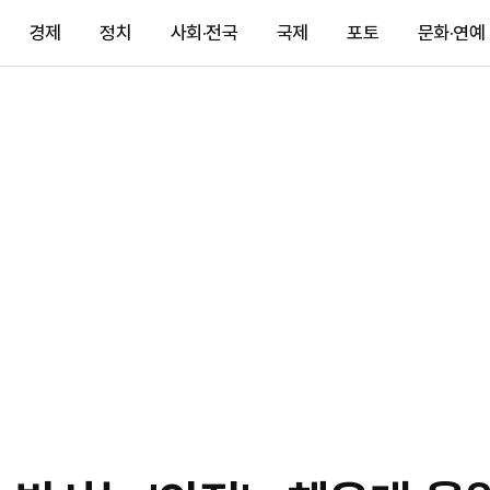
경제
정치
사회·전국
국제
포토
문화·연예