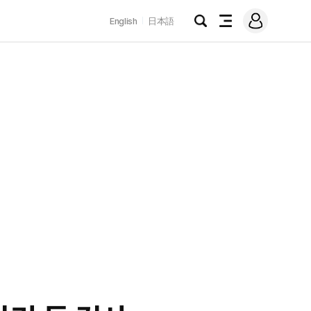
로
English
日本語
그
검
전
인
색
체
메
뉴