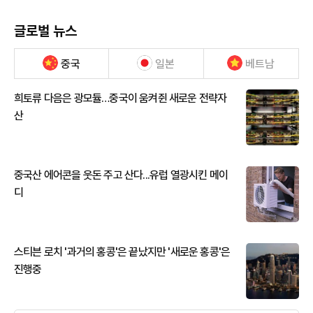
글로벌 뉴스
중국
일본
베트남
희토류 다음은 광모듈…중국이 움켜쥔 새로운 전략자
산
중국산 에어콘을 웃돈 주고 산다...유럽 열광시킨 메이
디
스티븐 로치 '과거의 홍콩'은 끝났지만 '새로운 홍콩'은
진행중