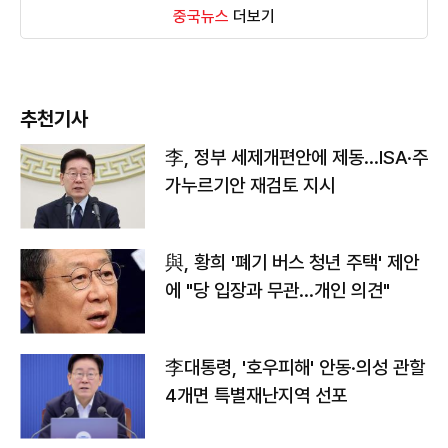
중국뉴스
더보기
추천기사
李, 정부 세제개편안에 제동…ISA·주
가누르기안 재검토 지시
與, 황희 '폐기 버스 청년 주택' 제안
에 "당 입장과 무관…개인 의견"
李대통령, '호우피해' 안동·의성 관할
4개면 특별재난지역 선포