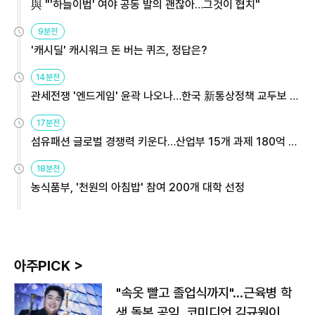
與 "'하늘이법' 여야 공동 발의 괜찮아…그것이 협치"
9분전
'캐시딜' 캐시워크 돈 버는 퀴즈, 정답은?
14분전
관세전쟁 '엔드게임' 윤곽 나오나…한국 新통상정책 교두보 활
용해야
17분전
섬유패션 글로벌 경쟁력 키운다…산업부 15개 과제 180억 지
원
18분전
농식품부, '천원의 아침밥' 참여 200개 대학 선정
아주PICK >
"속옷 빨고 졸업식까지"…근육병 학
생 돌본 공익, 코미디언 김규원이었