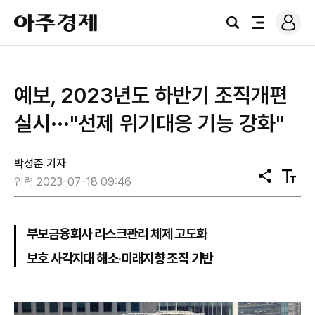
로
아
그
검
전
주
인
색
체
경
메
제
뉴
예보, 2023년도 하반기 조직개편
실시​···"선제 위기대응 기능 강화"
박성준 기자
공
텍
입력 2023-07-18 09:46
유
스
트
크
기
부보금융회사 리스크관리 체제 고도화
보호 사각지대 해소·미래지향 조직 기반