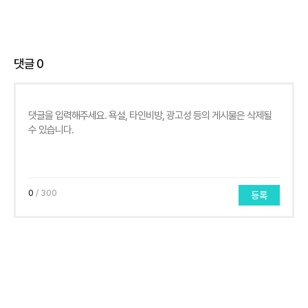
댓글
0
0
/ 300
등록