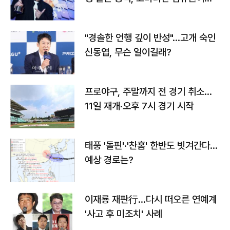
다
"경솔한 언행 깊이 반성"…고개 숙인
신동엽, 무슨 일이길래?
프로야구, 주말까지 전 경기 취소…
11일 재개·오후 7시 경기 시작
태풍 '돌핀'·'찬홈' 한반도 빗겨간다…
예상 경로는?
이재룡 재판行…다시 떠오른 연예계
'사고 후 미조치' 사례