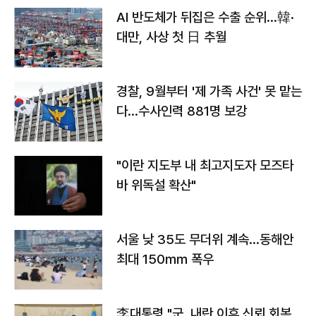
AI 반도체가 뒤집은 수출 순위…韓·
대만, 사상 첫 日 추월
경찰, 9월부터 '제 가족 사건' 못 맡는
다…수사인력 881명 보강
"이란 지도부 내 최고지도자 모즈타
바 위독설 확산"
서울 낮 35도 무더위 계속…동해안
최대 150㎜ 폭우
李대통령 "군, 내란 이후 신뢰 회복