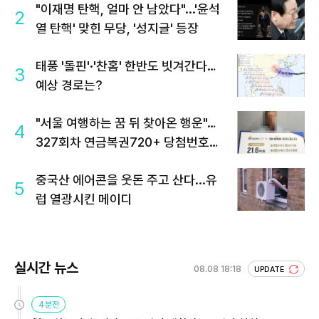
"이재명 탄핵, 얼마 안 남았다"...'윤석
2
열 탄핵' 맞힌 무당, '성지글' 등장
태풍 '돌핀'·'찬홈' 한반도 빗겨간다…
3
예상 경로는?
"서울 여행하는 꿈 뒤 찾아온 행운"…
4
327회차 연금복권720+ 당첨번호조
회 주목
중국산 에어콘을 웃돈 주고 산다...유
5
럽 열광시킨 메이디
실시간 뉴스
08.08 18:18
UPDATE
4분전