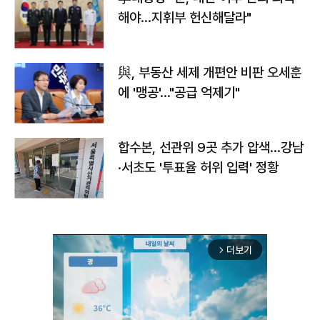
해야…지휘부 헌신해달라"
與, 부동산 세제 개편안 비판 오세훈
에 '맹공'…"공급 억제기"
합수본, 선관위 9곳 추가 압색…강남
·서초도 '투표율 허위 입력' 정황
더보기
arrow_forward_ios