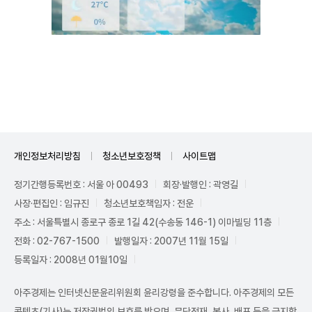
Unmute
개인정보처리방침
청소년보호정책
사이트맵
정기간행등록번호 : 서울 아 00493
회장·발행인 : 곽영길
사장·편집인 : 임규진
청소년보호책임자 : 전운
주소 : 서울특별시 종로구 종로 1길 42(수송동 146-1) 이마빌딩 11층
전화 : 02-767-1500
발행일자 : 2007년 11월 15일
등록일자 : 2008년 01월10일
아주경제는 인터넷신문윤리위원회 윤리강령을 준수합니다. 아주경제의 모든
콘텐츠(기사)는 저작권법의 보호를 받으며, 무단전재, 복사, 배포 등을 금지합