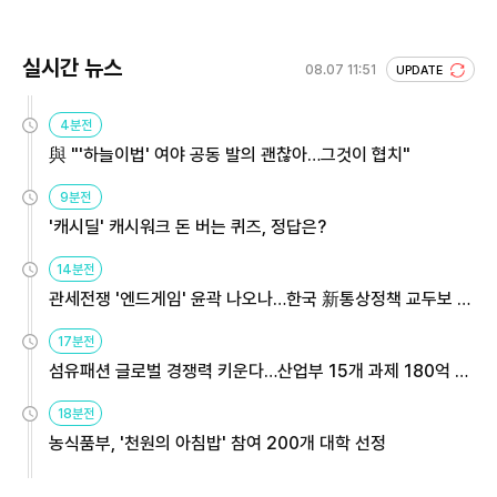
실시간 뉴스
08.07 11:51
UPDATE
4분전
與 "'하늘이법' 여야 공동 발의 괜찮아…그것이 협치"
9분전
'캐시딜' 캐시워크 돈 버는 퀴즈, 정답은?
14분전
관세전쟁 '엔드게임' 윤곽 나오나…한국 新통상정책 교두보 활
용해야
17분전
섬유패션 글로벌 경쟁력 키운다…산업부 15개 과제 180억 지
원
18분전
농식품부, '천원의 아침밥' 참여 200개 대학 선정