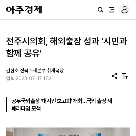
로
아
그
검
전
주
인
색
체
경
메
제
뉴
전주시의회, 해외출장 성과 '시민과
함께 공유'
김한호 전북취재본부 취재국장
공
텍
입력 2023-07-17 17:21
유
스
트
크
기
공무국외출장 '대시민 보고회' 개최…국외 출장 새
패러다임 모색