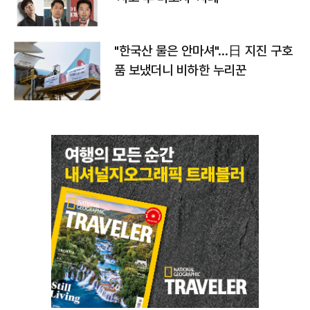
"한국산 물은 안마셔"…日 지진 구호
품 보냈더니 비하한 누리꾼