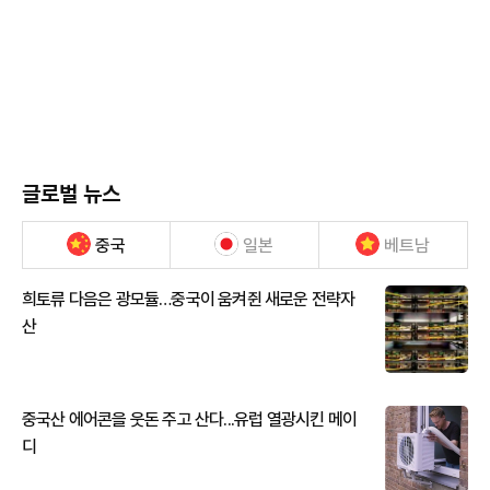
글로벌 뉴스
중국
일본
베트남
희토류 다음은 광모듈…중국이 움켜쥔 새로운 전략자
산
중국산 에어콘을 웃돈 주고 산다...유럽 열광시킨 메이
디