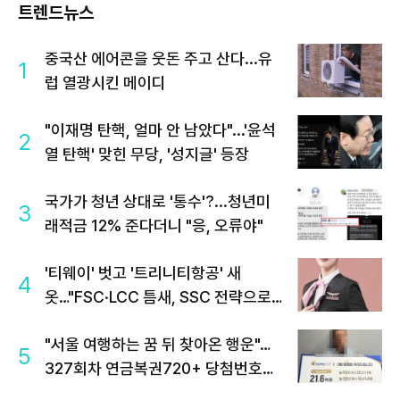
트렌드뉴스
중국산 에어콘을 웃돈 주고 산다...유
1
럽 열광시킨 메이디
"이재명 탄핵, 얼마 안 남았다"...'윤석
2
열 탄핵' 맞힌 무당, '성지글' 등장
국가가 청년 상대로 '통수'?...청년미
3
래적금 12% 준다더니 "응, 오류야"
'티웨이' 벗고 '트리니티항공' 새
4
옷…"FSC·LCC 틈새, SSC 전략으로
공략"
"서울 여행하는 꿈 뒤 찾아온 행운"…
5
327회차 연금복권720+ 당첨번호조
회 주목