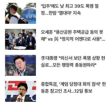
'입추'에도 낮 최고 39도 폭염 절
정…한밤 '열대야' 지속
오세훈 "용산공원 주택공급 동의 못
해" vs 與 "정치적 어젠다로 사용"
맞불
李대통령 "외신서 보던 폭염 상황 현
실로…모든 행정력 총동원하라"
종합특검, '계엄 당정대 회의 참석' 한
동훈 참고인 조사...12일 통보