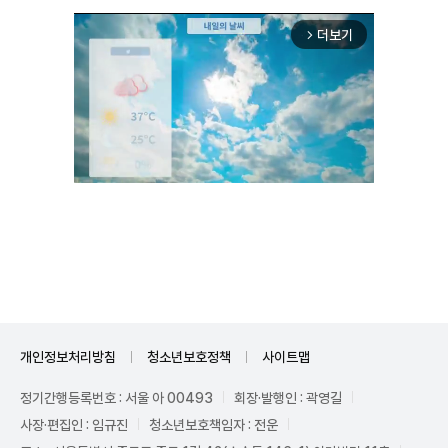
더보기
arrow_forward_ios
Unmute
개인정보처리방침
청소년보호정책
사이트맵
정기간행등록번호 : 서울 아 00493
회장·발행인 : 곽영길
사장·편집인 : 임규진
청소년보호책임자 : 전운