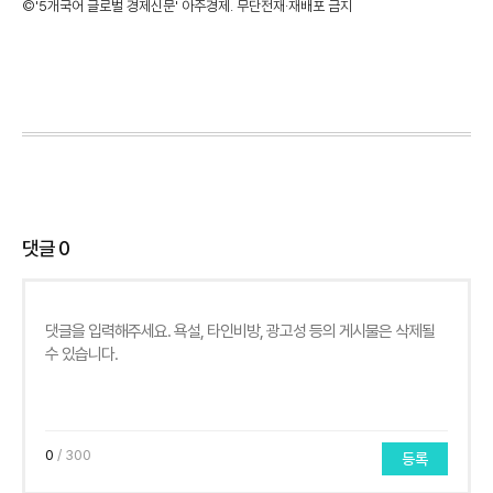
©'5개국어 글로벌 경제신문' 아주경제. 무단전재·재배포 금지
댓글
0
0
/ 300
등록