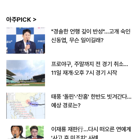
아주PICK >
"경솔한 언행 깊이 반성"…고개 숙인
신동엽, 무슨 일이길래?
프로야구, 주말까지 전 경기 취소…
11일 재개·오후 7시 경기 시작
태풍 '돌핀'·'찬홈' 한반도 빗겨간다…
예상 경로는?
이재룡 재판行…다시 떠오른 연예계
'사고 후 미조치' 사례