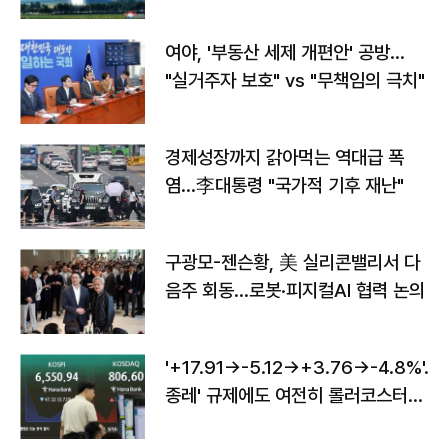
구"
여야, '부동산 세제 개편안' 공방…
"실거주자 보호" vs "무책임의 극치"
경제성장까지 갉아먹는 역대급 폭
염…李대통령 "국가적 기후 재난"
구광모-젠슨황, 美 실리콘밸리서 다
음주 회동…로봇·피지컬AI 협력 논의
'+17.91→-5.12→+3.76→-4.8%'…'
종레' 규제에도 여전히 롤러코스터
타는 코스피