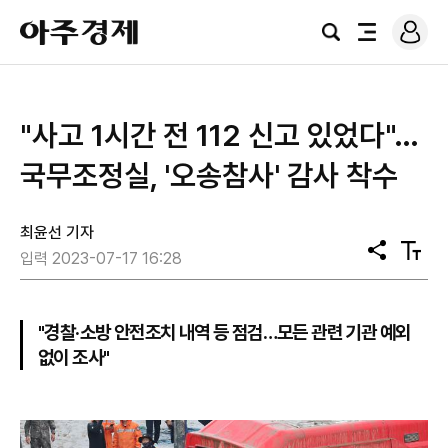
로
아
그
검
전
주
인
색
체
경
메
제
뉴
"사고 1시간 전 112 신고 있었다"…
국무조정실, '오송참사' 감사 착수
최윤선 기자
공
텍
입력 2023-07-17 16:28
유
스
트
크
기
"경찰·소방 안전조치 내역 등 점검…모든 관련 기관 예외
없이 조사"