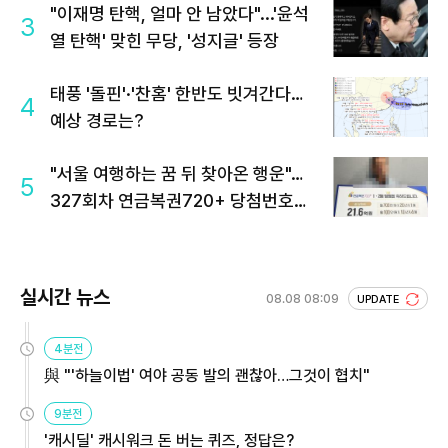
"이재명 탄핵, 얼마 안 남았다"...'윤석
3
열 탄핵' 맞힌 무당, '성지글' 등장
태풍 '돌핀'·'찬홈' 한반도 빗겨간다…
4
예상 경로는?
"서울 여행하는 꿈 뒤 찾아온 행운"…
5
327회차 연금복권720+ 당첨번호조
회 주목
실시간 뉴스
08.08 08:09
UPDATE
4분전
與 "'하늘이법' 여야 공동 발의 괜찮아…그것이 협치"
9분전
'캐시딜' 캐시워크 돈 버는 퀴즈, 정답은?