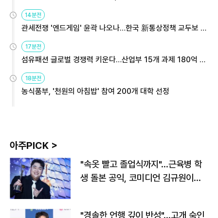
14분전
관세전쟁 '엔드게임' 윤곽 나오나…한국 新통상정책 교두보 활
용해야
17분전
섬유패션 글로벌 경쟁력 키운다…산업부 15개 과제 180억 지
원
18분전
농식품부, '천원의 아침밥' 참여 200개 대학 선정
아주PICK >
"속옷 빨고 졸업식까지"…근육병 학
생 돌본 공익, 코미디언 김규원이었
다
"경솔한 언행 깊이 반성"…고개 숙인