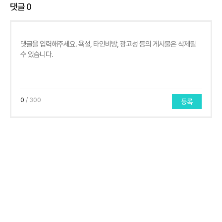
댓글
0
0
/ 300
등록