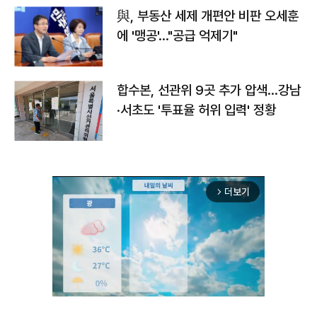
與, 부동산 세제 개편안 비판 오세훈
에 '맹공'…"공급 억제기"
합수본, 선관위 9곳 추가 압색…강남
·서초도 '투표율 허위 입력' 정황
더보기
arrow_forward_ios