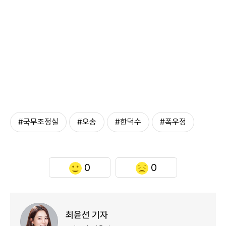
#국무조정실
#오송
#한덕수
#폭우정
0
0
최윤선 기자