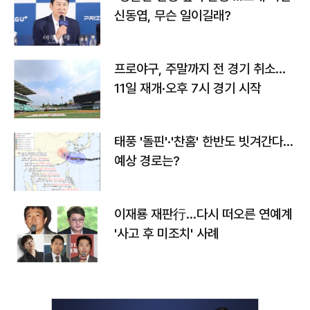
신동엽, 무슨 일이길래?
프로야구, 주말까지 전 경기 취소…
11일 재개·오후 7시 경기 시작
태풍 '돌핀'·'찬홈' 한반도 빗겨간다…
예상 경로는?
이재룡 재판行…다시 떠오른 연예계
'사고 후 미조치' 사례