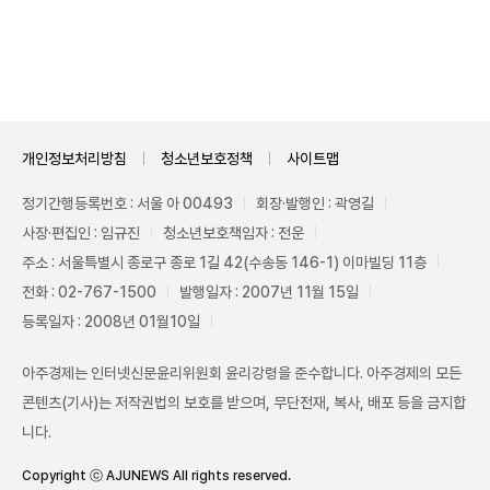
Unmute
개인정보처리방침
청소년보호정책
사이트맵
정기간행등록번호 : 서울 아 00493
회장·발행인 : 곽영길
사장·편집인 : 임규진
청소년보호책임자 : 전운
주소 : 서울특별시 종로구 종로 1길 42(수송동 146-1) 이마빌딩 11층
전화 : 02-767-1500
발행일자 : 2007년 11월 15일
등록일자 : 2008년 01월10일
아주경제는 인터넷신문윤리위원회 윤리강령을 준수합니다. 아주경제의 모든
콘텐츠(기사)는 저작권법의 보호를 받으며, 무단전재, 복사, 배포 등을 금지합
니다.
Copyright ⓒ AJUNEWS All rights reserved.