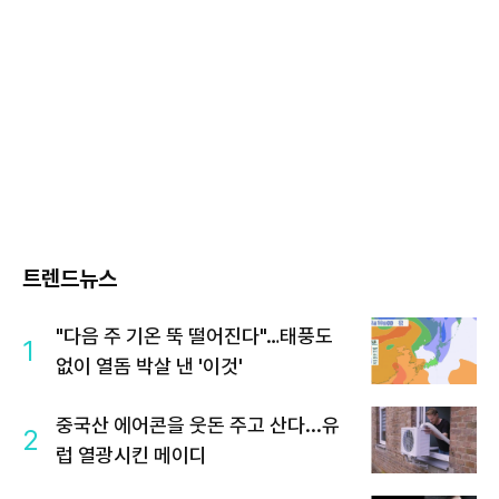
트렌드뉴스
"다음 주 기온 뚝 떨어진다"…태풍도
1
없이 열돔 박살 낸 '이것'
중국산 에어콘을 웃돈 주고 산다...유
2
럽 열광시킨 메이디