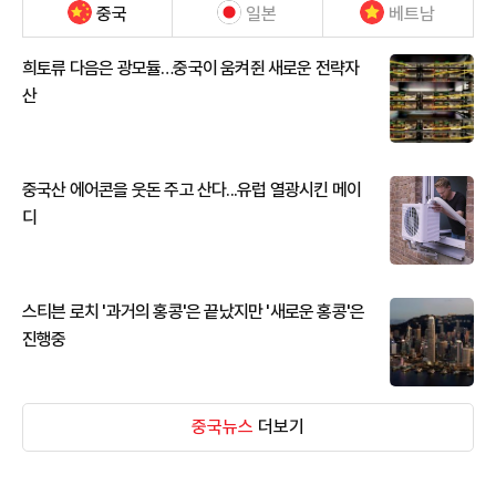
중국
일본
베트남
희토류 다음은 광모듈…중국이 움켜쥔 새로운 전략자
산
중국산 에어콘을 웃돈 주고 산다...유럽 열광시킨 메이
디
스티븐 로치 '과거의 홍콩'은 끝났지만 '새로운 홍콩'은
진행중
중국뉴스
더보기