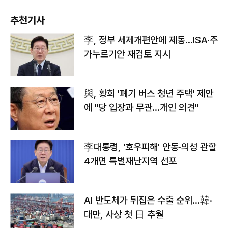
추천기사
李, 정부 세제개편안에 제동…ISA·주
가누르기안 재검토 지시
與, 황희 '폐기 버스 청년 주택' 제안
에 "당 입장과 무관…개인 의견"
李대통령, '호우피해' 안동·의성 관할
4개면 특별재난지역 선포
AI 반도체가 뒤집은 수출 순위…韓·
대만, 사상 첫 日 추월