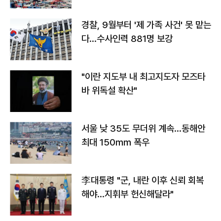
경찰, 9월부터 '제 가족 사건' 못 맡는
다…수사인력 881명 보강
"이란 지도부 내 최고지도자 모즈타
바 위독설 확산"
서울 낮 35도 무더위 계속…동해안
최대 150㎜ 폭우
李대통령 "군, 내란 이후 신뢰 회복
해야…지휘부 헌신해달라"