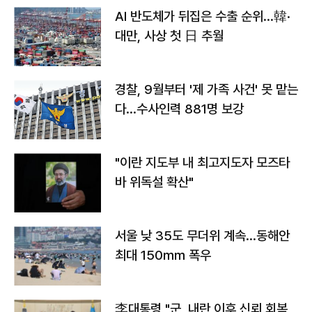
AI 반도체가 뒤집은 수출 순위…韓·
대만, 사상 첫 日 추월
경찰, 9월부터 '제 가족 사건' 못 맡는
다…수사인력 881명 보강
"이란 지도부 내 최고지도자 모즈타
바 위독설 확산"
서울 낮 35도 무더위 계속…동해안
최대 150㎜ 폭우
李대통령 "군, 내란 이후 신뢰 회복