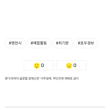
#영천시
#예찰활동
#최기문
#호우경보
0
0
©'5개국어 글로벌 경제신문' 아주경제. 무단전재·재배포 금지