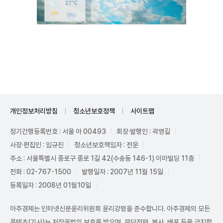
Unmute
개인정보처리방침
청소년보호정책
사이트맵
정기간행등록번호 : 서울 아 00493
회장·발행인 : 곽영길
사장·편집인 : 임규진
청소년보호책임자 : 전운
주소 : 서울특별시 종로구 종로 1길 42(수송동 146-1) 이마빌딩 11층
전화 : 02-767-1500
발행일자 : 2007년 11월 15일
등록일자 : 2008년 01월10일
아주경제는 인터넷신문윤리위원회 윤리강령을 준수합니다. 아주경제의 모든
콘텐츠(기사)는 저작권법의 보호를 받으며, 무단전재, 복사, 배포 등을 금지합