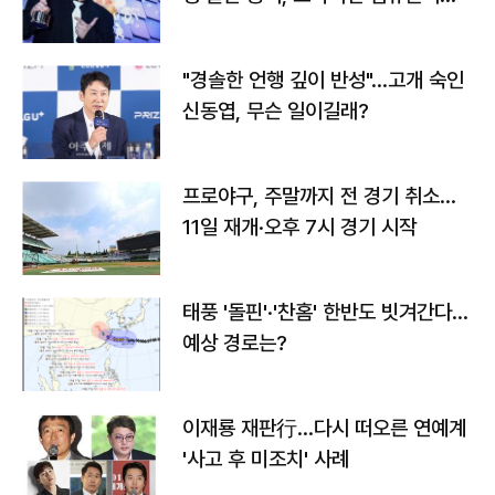
다
"경솔한 언행 깊이 반성"…고개 숙인
신동엽, 무슨 일이길래?
프로야구, 주말까지 전 경기 취소…
11일 재개·오후 7시 경기 시작
태풍 '돌핀'·'찬홈' 한반도 빗겨간다…
예상 경로는?
이재룡 재판行…다시 떠오른 연예계
'사고 후 미조치' 사례