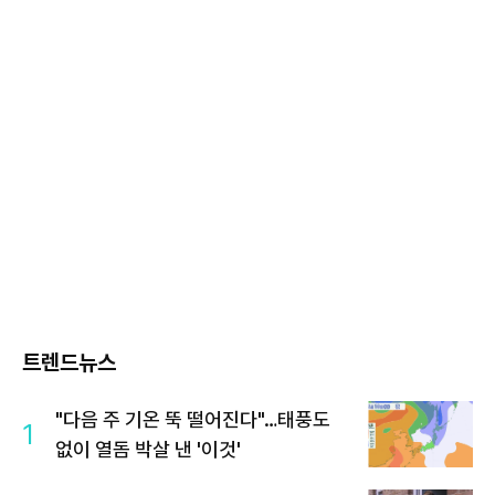
트렌드뉴스
"다음 주 기온 뚝 떨어진다"…태풍도
1
없이 열돔 박살 낸 '이것'