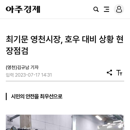
로
아
그
검
전
주
인
색
체
경
메
제
뉴
최기문 영천시장, 호우 대비 상황 현
장점검
(영천)김규남 기자
공
텍
입력 2023-07-17 14:31
유
스
트
크
기
시민의 안전을 최우선으로