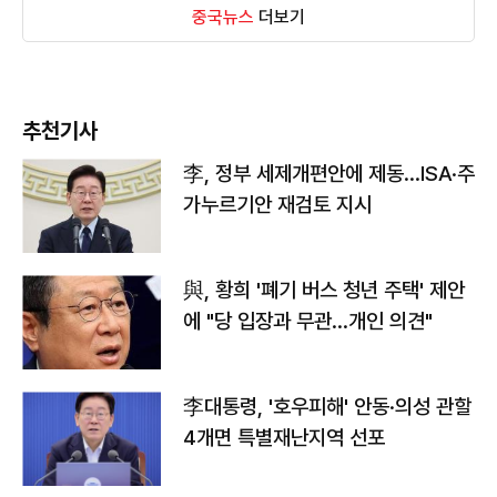
중국뉴스
더보기
추천기사
李, 정부 세제개편안에 제동…ISA·주
가누르기안 재검토 지시
與, 황희 '폐기 버스 청년 주택' 제안
에 "당 입장과 무관…개인 의견"
李대통령, '호우피해' 안동·의성 관할
4개면 특별재난지역 선포