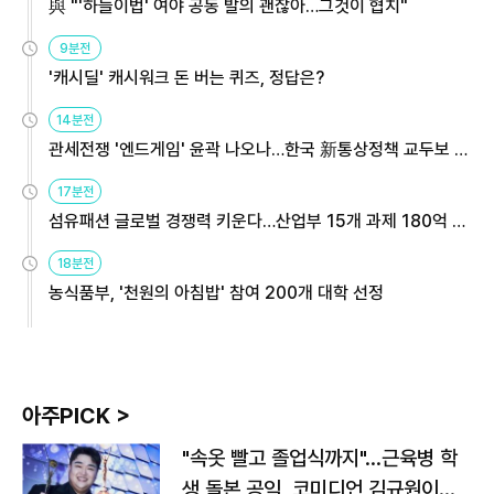
與 "'하늘이법' 여야 공동 발의 괜찮아…그것이 협치"
9분전
'캐시딜' 캐시워크 돈 버는 퀴즈, 정답은?
14분전
관세전쟁 '엔드게임' 윤곽 나오나…한국 新통상정책 교두보 활
용해야
17분전
섬유패션 글로벌 경쟁력 키운다…산업부 15개 과제 180억 지
원
18분전
농식품부, '천원의 아침밥' 참여 200개 대학 선정
아주PICK >
"속옷 빨고 졸업식까지"…근육병 학
생 돌본 공익, 코미디언 김규원이었