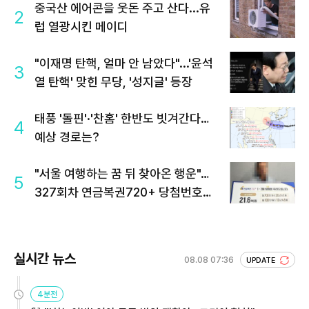
중국산 에어콘을 웃돈 주고 산다...유
2
럽 열광시킨 메이디
"이재명 탄핵, 얼마 안 남았다"...'윤석
3
열 탄핵' 맞힌 무당, '성지글' 등장
태풍 '돌핀'·'찬홈' 한반도 빗겨간다…
4
예상 경로는?
"서울 여행하는 꿈 뒤 찾아온 행운"…
5
327회차 연금복권720+ 당첨번호조
회 주목
실시간 뉴스
08.08 07:36
UPDATE
4분전