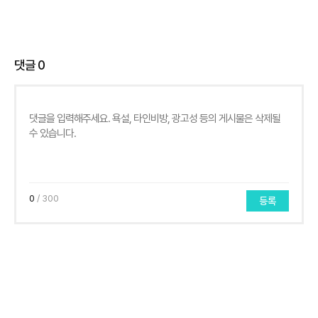
댓글
0
0
/ 300
등록