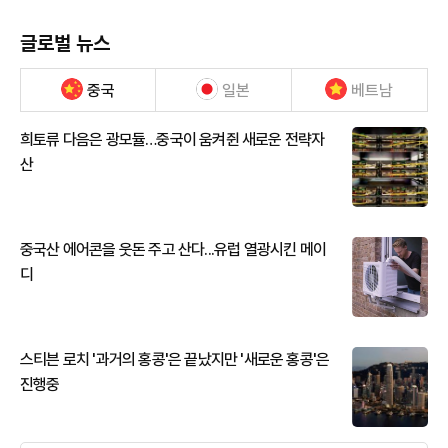
글로벌 뉴스
중국
일본
베트남
희토류 다음은 광모듈…중국이 움켜쥔 새로운 전략자
산
중국산 에어콘을 웃돈 주고 산다...유럽 열광시킨 메이
디
스티븐 로치 '과거의 홍콩'은 끝났지만 '새로운 홍콩'은
진행중