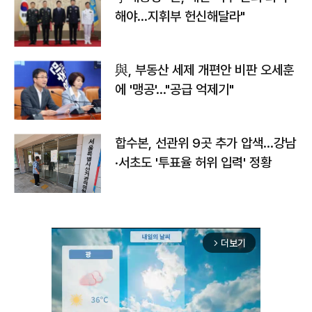
해야…지휘부 헌신해달라"
與, 부동산 세제 개편안 비판 오세훈
에 '맹공'…"공급 억제기"
합수본, 선관위 9곳 추가 압색…강남
·서초도 '투표율 허위 입력' 정황
더보기
arrow_forward_ios