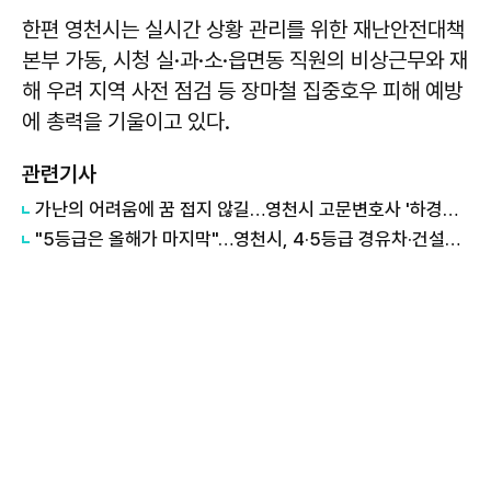
한편 영천시는 실시간 상황 관리를 위한 재난안전대책
본부 가동, 시청 실·과·소·읍면동 직원의 비상근무와 재
해 우려 지역 사전 점검 등 장마철 집중호우 피해 예방
에 총력을 기울이고 있다.
관련기사
가난의 어려움에 꿈 접지 않길…영천시 고문변호사 '하경환의 묵묵한 청소년' 응원가
"5등급은 올해가 마지막"…영천시, 4·5등급 경유차·건설기계 조기폐차 추진