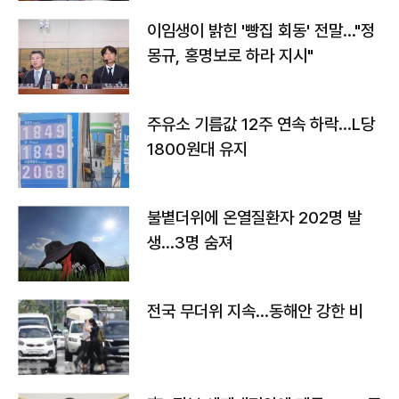
이임생이 밝힌 '빵집 회동' 전말…"정
몽규, 홍명보로 하라 지시"
주유소 기름값 12주 연속 하락…L당
1800원대 유지
불볕더위에 온열질환자 202명 발
생…3명 숨져
전국 무더위 지속…동해안 강한 비