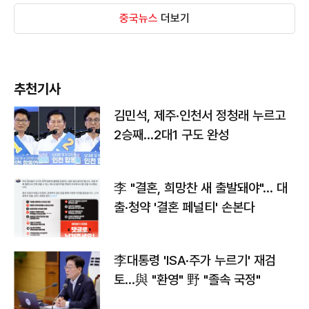
중국뉴스
더보기
추천기사
김민석, 제주·인천서 정청래 누르고
2승째…2대1 구도 완성
李 "결혼, 희망찬 새 출발돼야"… 대
출·청약 '결혼 페널티' 손본다
李대통령 'ISA·주가 누르기' 재검
토…與 "환영" 野 "졸속 국정"