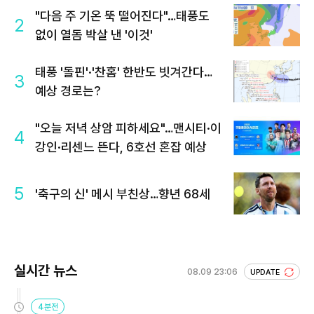
"다음 주 기온 뚝 떨어진다"…태풍도
2
없이 열돔 박살 낸 '이것'
태풍 '돌핀'·'찬홈' 한반도 빗겨간다…
3
예상 경로는?
"오늘 저녁 상암 피하세요"…맨시티·이
4
강인·리센느 뜬다, 6호선 혼잡 예상
5
'축구의 신' 메시 부친상…향년 68세
실시간 뉴스
08.09 23:06
UPDATE
4분전