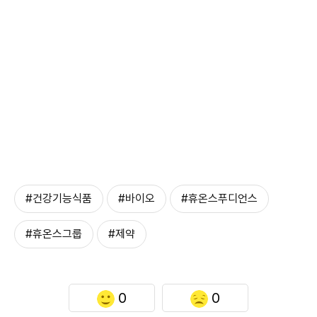
#건강기능식품
#바이오
#휴온스푸디언스
#휴온스그룹
#제약
0
0