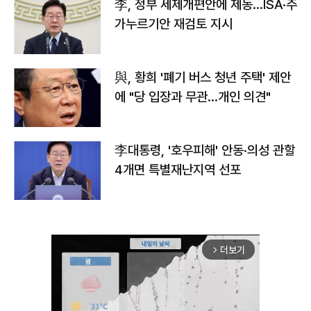
李, 정부 세제개편안에 제동…ISA·주
가누르기안 재검토 지시
與, 황희 '폐기 버스 청년 주택' 제안
에 "당 입장과 무관…개인 의견"
李대통령, '호우피해' 안동·의성 관할
4개면 특별재난지역 선포
더보기
arrow_forward_ios