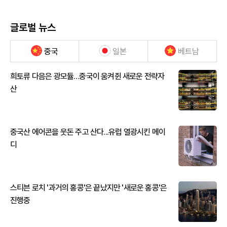
글로벌 뉴스
중국
일본
베트남
희토류 다음은 광모듈…중국이 움켜쥔 새로운 전략자
산
중국산 에어콘을 웃돈 주고 산다...유럽 열광시킨 메이
디
스티븐 로치 '과거의 홍콩'은 끝났지만 '새로운 홍콩'은
진행중