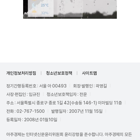
Unmute
개인정보처리방침
청소년보호정책
사이트맵
정기간행등록번호 : 서울 아 00493
회장·발행인 : 곽영길
사장·편집인 : 임규진
청소년보호책임자 : 전운
주소 : 서울특별시 종로구 종로 1길 42(수송동 146-1) 이마빌딩 11층
전화 : 02-767-1500
발행일자 : 2007년 11월 15일
등록일자 : 2008년 01월10일
아주경제는 인터넷신문윤리위원회 윤리강령을 준수합니다. 아주경제의 모든