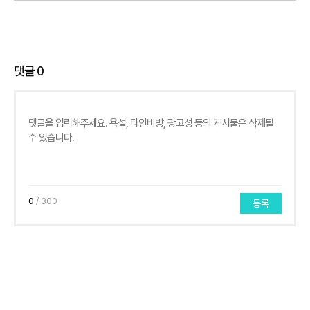
댓글
0
0
/ 300
등록