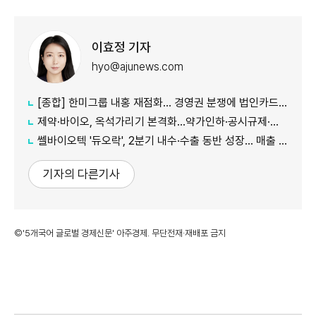
이효정 기자
hyo@ajunews.com
[종합] 한미그룹 내홍 재점화… 경영권 분쟁에 법인카드 의혹까지 '악재 지속'
제약·바이오, 옥석가리기 본격화…약가인하·공시규제·투자위축까지 '삼중고'
쎌바이오텍 '듀오락', 2분기 내수·수출 동반 성장… 매출 158억원
기자의 다른기사
©'5개국어 글로벌 경제신문' 아주경제. 무단전재·재배포 금지