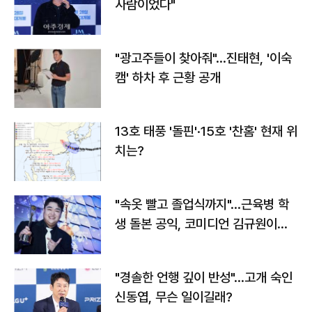
사람이었다"
"광고주들이 찾아줘"…진태현, '이숙
캠' 하차 후 근황 공개
13호 태풍 '돌핀'·15호 '찬홈' 현재 위
치는?
"속옷 빨고 졸업식까지"…근육병 학
생 돌본 공익, 코미디언 김규원이었
다
"경솔한 언행 깊이 반성"…고개 숙인
신동엽, 무슨 일이길래?