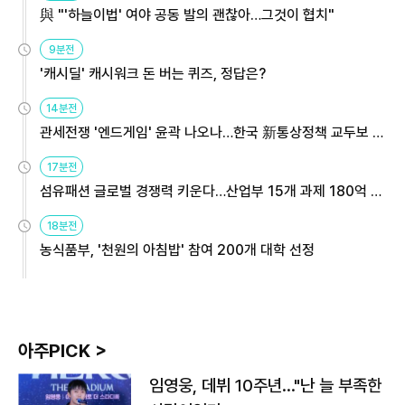
與 "'하늘이법' 여야 공동 발의 괜찮아…그것이 협치"
9분전
'캐시딜' 캐시워크 돈 버는 퀴즈, 정답은?
14분전
관세전쟁 '엔드게임' 윤곽 나오나…한국 新통상정책 교두보 활
용해야
17분전
섬유패션 글로벌 경쟁력 키운다…산업부 15개 과제 180억 지
원
18분전
농식품부, '천원의 아침밥' 참여 200개 대학 선정
아주PICK >
임영웅, 데뷔 10주년…"난 늘 부족한