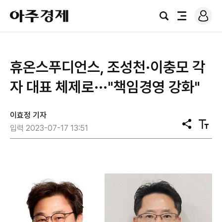
로
아
그
검
전
주
인
색
체
경
메
제
뉴
휴온스푸디언스, 조성천·이충모 각
자 대표 체제로···"책임경영 강화"
이효정 기자
공
텍
입력 2023-07-17 13:51
유
스
트
크
기