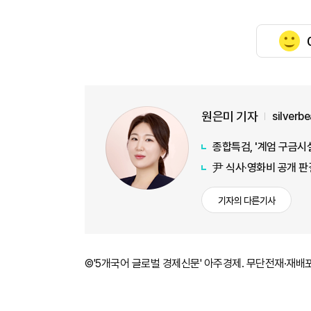
원은미 기자
silverb
종합특검, '계엄 구금시
尹 식사·영화비 공개 판
기자의 다른기사
©'5개국어 글로벌 경제신문' 아주경제. 무단전재·재배