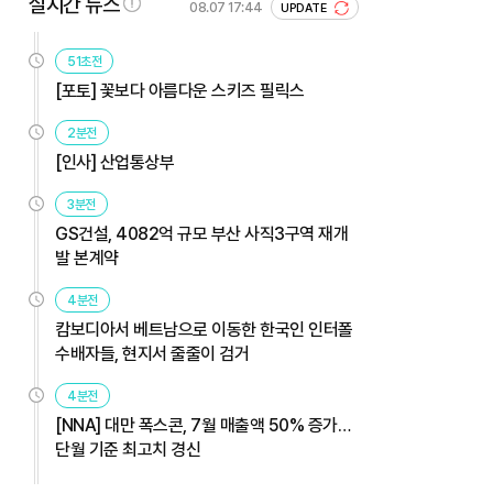
실시간 뉴스
08.07 17:44
UPDATE
51초전
[포토] 꽃보다 아름다운 스키즈 필릭스
2분전
[인사] 산업통상부
3분전
GS건설, 4082억 규모 부산 사직3구역 재개
발 본계약
4분전
캄보디아서 베트남으로 이동한 한국인 인터폴
수배자들, 현지서 줄줄이 검거
4분전
[NNA] 대만 폭스콘, 7월 매출액 50% 증가…
단월 기준 최고치 경신