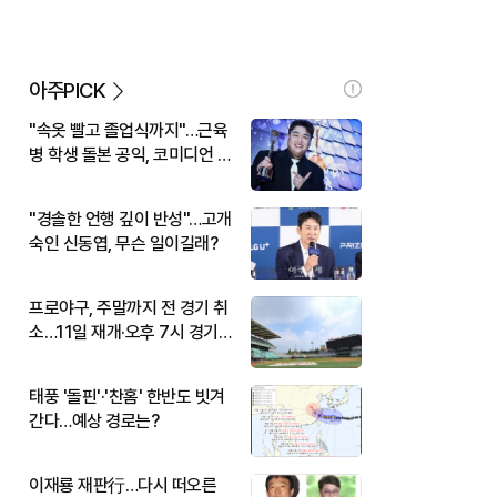
아주PICK
"속옷 빨고 졸업식까지"…근육
병 학생 돌본 공익, 코미디언 김
규원이었다
"경솔한 언행 깊이 반성"…고개
숙인 신동엽, 무슨 일이길래?
프로야구, 주말까지 전 경기 취
소…11일 재개·오후 7시 경기
시작
태풍 '돌핀'·'찬홈' 한반도 빗겨
간다…예상 경로는?
이재룡 재판行…다시 떠오른