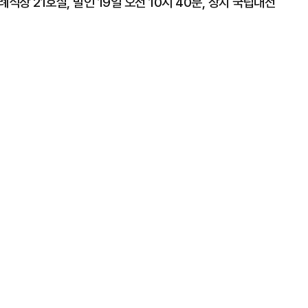
식장 21호실, 발인 19일 오전 10시 40분, 장지 국립대전