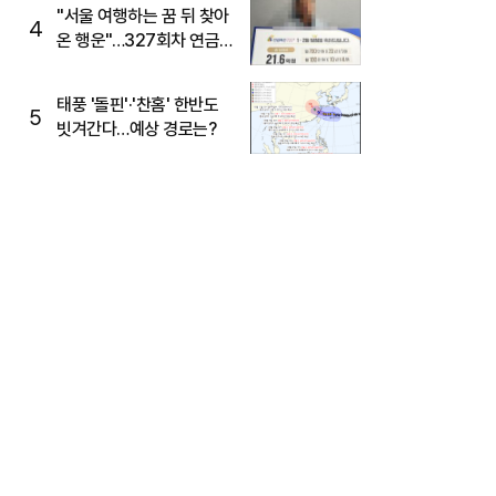
"서울 여행하는 꿈 뒤 찾아
4
온 행운"…327회차 연금
복권720+ 당첨번호조회
주목
태풍 '돌핀'·'찬홈' 한반도
5
빗겨간다…예상 경로는?