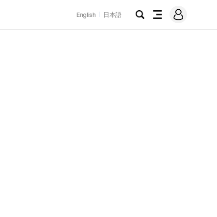
로
English
日本語
그
검
전
인
색
체
메
뉴