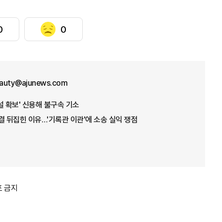
0
0
eauty@ajunews.com
설 확보' 신용해 불구속 기소
결 뒤집힌 이유…'기록관 이관'에 소송 실익 쟁점
포 금지