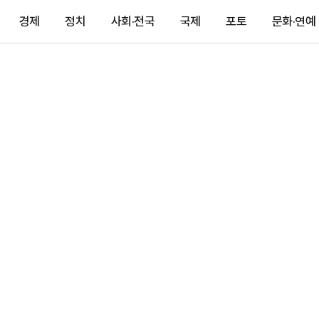
경제
정치
사회·전국
국제
포토
문화·연예