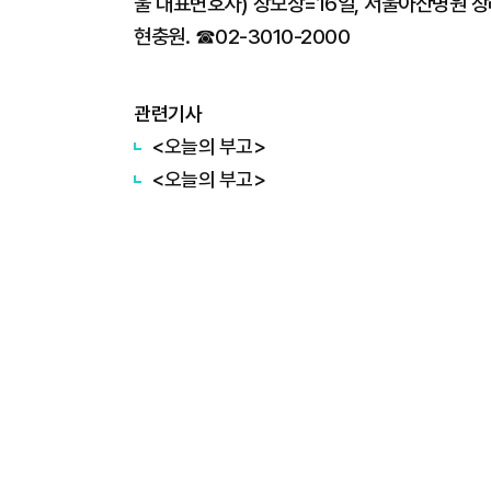
울 대표변호사) 장모상=16일, 서울아산병원 장례
현충원. ☎02-3010-2000
관련기사
<오늘의 부고>
<오늘의 부고>