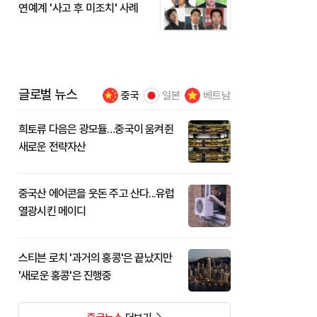
연예계 '사고 후 미조치' 사례
글로벌 뉴스
중국
일본
베트남
희토류 다음은 광모듈…중국이 움켜쥔
새로운 전략자산
중국산 에어콘을 웃돈 주고 산다...유럽
열광시킨 메이디
스티븐 로치 '과거의 홍콩'은 끝났지만
'새로운 홍콩'은 진행중