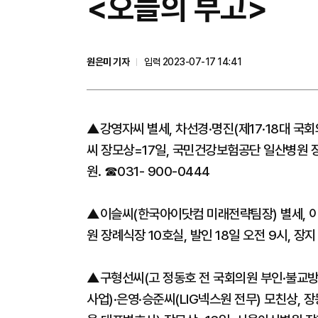
<오늘의 부고>
원은미 기자
입력 2023-07-17 14:41
▲강영자씨 별세, 차선경·명진(제17·18대 국
씨 장모상=17일, 국민건강보험공단 일산병원 장례
원. ☎031- 900-0444
▲이슬씨(한국아이닷컴 미래전략팀장) 별세, 이
원 장례식장 10호실, 발인 18일 오전 9시, 장지
▲구형선씨(고 정동호 전 국회의원 부인·불교방
사업)·은영·승준씨(LIG넥스원 전무) 모친상,