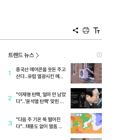
공
프
텍
유
린
스
트
트
크
기
트렌드 뉴스
중국산 에어콘을 웃돈 주고
1
산다...유럽 열광시킨 메이
디
"이재명 탄핵, 얼마 안 남았
2
다"...'윤석열 탄핵' 맞힌 무
당, '성지글' 등장
"다음 주 기온 뚝 떨어진
3
다"…태풍도 없이 열돔 박
살 낸 '이것'