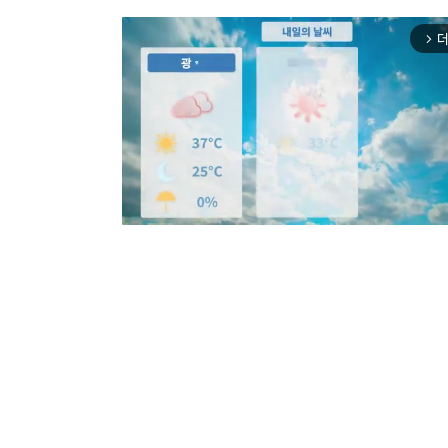
더
arrow_forward_ios
Mut