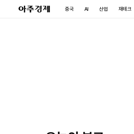
아
중국
AI
산업
재테크
주
경
제