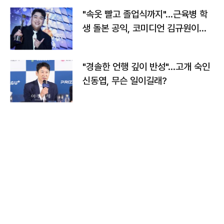
"속옷 빨고 졸업식까지"…근육병 학
생 돌본 공익, 코미디언 김규원이었
다
"경솔한 언행 깊이 반성"…고개 숙인
신동엽, 무슨 일이길래?