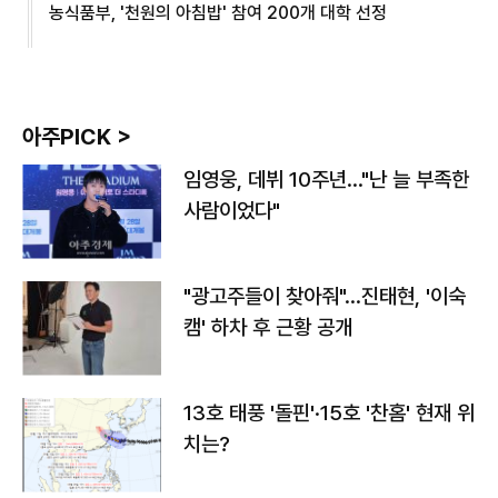
농식품부, '천원의 아침밥' 참여 200개 대학 선정
아주PICK >
임영웅, 데뷔 10주년…"난 늘 부족한
사람이었다"
"광고주들이 찾아줘"…진태현, '이숙
캠' 하차 후 근황 공개
13호 태풍 '돌핀'·15호 '찬홈' 현재 위
치는?