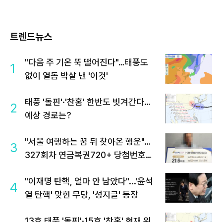
트렌드뉴스
"다음 주 기온 뚝 떨어진다"…태풍도
1
없이 열돔 박살 낸 '이것'
태풍 '돌핀'·'찬홈' 한반도 빗겨간다…
2
예상 경로는?
"서울 여행하는 꿈 뒤 찾아온 행운"…
3
327회차 연금복권720+ 당첨번호조
회 주목
"이재명 탄핵, 얼마 안 남았다"...'윤석
4
열 탄핵' 맞힌 무당, '성지글' 등장
13호 태풍 '돌핀'·15호 '찬홈' 현재 위