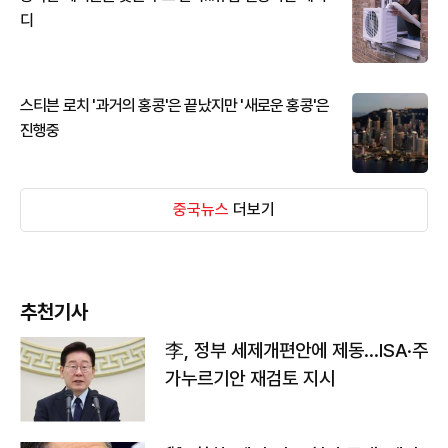
디
스티븐 로치 '과거의 홍콩'은 끝났지만 '새로운 홍콩'은
진행중
중국뉴스
더보기
추천기사
李, 정부 세제개편안에 제동…ISA·주
가누르기안 재검토 지시