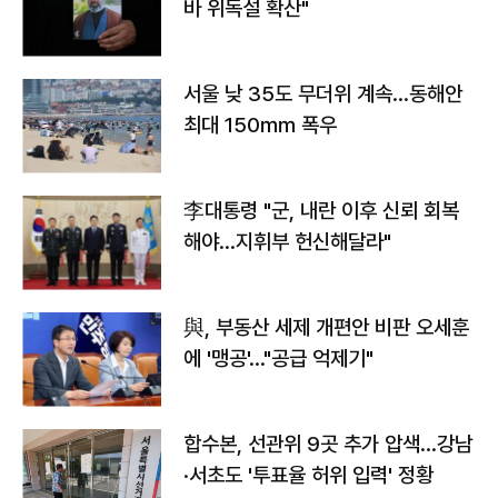
바 위독설 확산"
서울 낮 35도 무더위 계속…동해안
최대 150㎜ 폭우
李대통령 "군, 내란 이후 신뢰 회복
해야…지휘부 헌신해달라"
與, 부동산 세제 개편안 비판 오세훈
에 '맹공'…"공급 억제기"
합수본, 선관위 9곳 추가 압색…강남
·서초도 '투표율 허위 입력' 정황