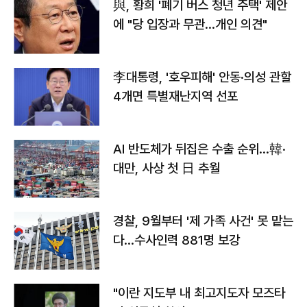
與, 황희 '폐기 버스 청년 주택' 제안
에 "당 입장과 무관…개인 의견"
李대통령, '호우피해' 안동·의성 관할
4개면 특별재난지역 선포
AI 반도체가 뒤집은 수출 순위…韓·
대만, 사상 첫 日 추월
경찰, 9월부터 '제 가족 사건' 못 맡는
다…수사인력 881명 보강
"이란 지도부 내 최고지도자 모즈타