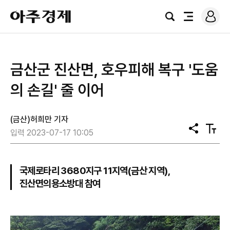
로
아
그
검
전
주
인
색
체
경
메
제
뉴
금산군 진산면, 호우피해 복구 '도움
의 손길' 줄 이어
(금산)허희만 기자
공
텍
입력 2023-07-17 10:05
유
스
트
크
기
국제로타리 3680지구 11지역(금산 지역),
진산면의용소방대 참여