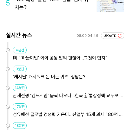
5
치는?
실시간 뉴스
08.09 04:45
UPDATE
4분전
與 "'하늘이법' 여야 공동 발의 괜찮아…그것이 협치"
9분전
'캐시딜' 캐시워크 돈 버는 퀴즈, 정답은?
14분전
관세전쟁 '엔드게임' 윤곽 나오나…한국 新통상정책 교두보 활
용해야
17분전
섬유패션 글로벌 경쟁력 키운다…산업부 15개 과제 180억 지
원
18분전