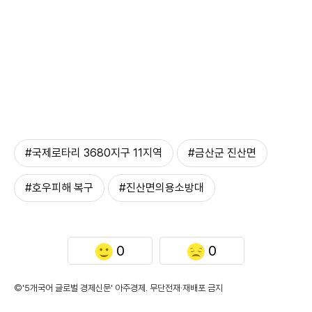
#국제로타리 3680지구 11지역
#금산군 진산면
#호우피해 복구
#진산면의용소방대
0
0
©'5개국어 글로벌 경제신문' 아주경제. 무단전재·재배포 금지