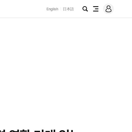
로
English
日本語
그
검
전
인
색
체
메
뉴