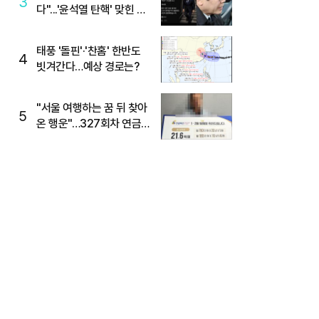
3
다"...'윤석열 탄핵' 맞힌 무
당, '성지글' 등장
태풍 '돌핀'·'찬홈' 한반도
4
빗겨간다…예상 경로는?
"서울 여행하는 꿈 뒤 찾아
5
온 행운"…327회차 연금
복권720+ 당첨번호조회
주목