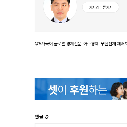
기자의 다른기사
©'5개국어 글로벌 경제신문' 아주경제. 무단전재·재배
댓글
0