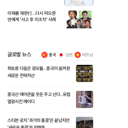
이재룡 재판行…다시 떠오른
연예계 '사고 후 미조치' 사례
글로벌 뉴스
중국
일본
베트남
희토류 다음은 광모듈…중국이 움켜쥔
새로운 전략자산
중국산 에어콘을 웃돈 주고 산다...유럽
열광시킨 메이디
스티븐 로치 '과거의 홍콩'은 끝났지만
'새로운 홍콩'은 진행중