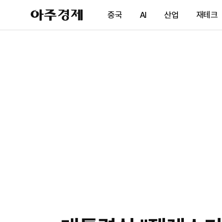
아
중국
AI
산업
재테크
주
경
제