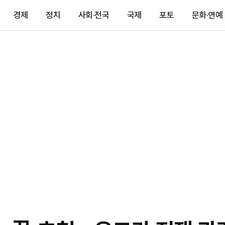
경제
정치
사회·전국
국제
포토
문화·연예