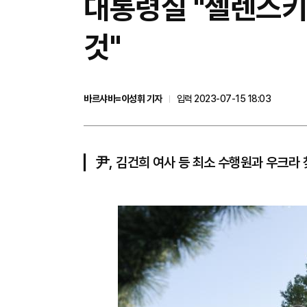
대통령실 "젤렌스키,
것"
바르샤바=이성휘 기자
입력 2023-07-15 18:03
尹, 김건희 여사 등 최소 수행원과 우크라 