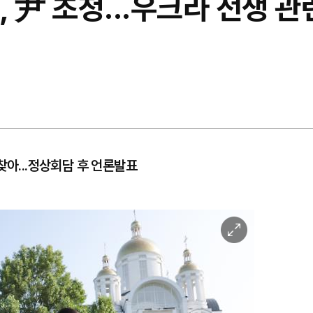
 尹 초청...우크라 전쟁 관
찾아...정상회담 후 언론발표
이
미
지
확
대