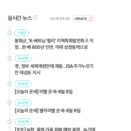
실시간 뉴스
08.08 04:56
UPDATE
7분전
봉화군, 'K-베트남 밸리' 지역특화발전특구 지
정…한·베 800년 인연, 미래 성장동력으로
3시간전
李, 정부 세제개편안에 제동…ISA·주가누르기
안 재검토 지시
5시간전
[오늘의 운세] 띠별 운세-8월 8일
5시간전
[오늘의 운세] 별자리별 운세-8월 8일
5시간전
[포토] 농협, 폭염·가뭄 피해 예방 총력…농가에