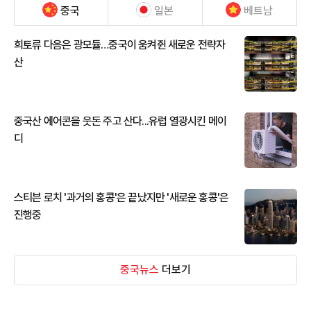
중국
일본
베트남
희토류 다음은 광모듈…중국이 움켜쥔 새로운 전략자
산
중국산 에어콘을 웃돈 주고 산다...유럽 열광시킨 메이
디
스티븐 로치 '과거의 홍콩'은 끝났지만 '새로운 홍콩'은
진행중
중국뉴스
더보기