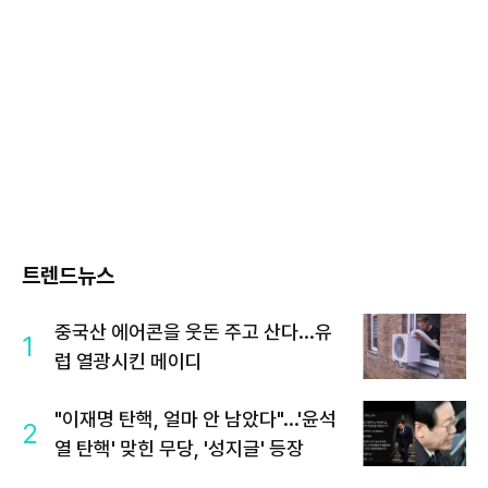
트렌드뉴스
중국산 에어콘을 웃돈 주고 산다...유
1
럽 열광시킨 메이디
"이재명 탄핵, 얼마 안 남았다"...'윤석
2
열 탄핵' 맞힌 무당, '성지글' 등장