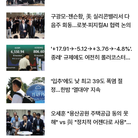
구광모-젠슨황, 美 실리콘밸리서 다
음주 회동…로봇·피지컬AI 협력 논의
'+17.91→-5.12→+3.76→-4.8%'…'
종레' 규제에도 여전히 롤러코스터
타는 코스피
'입추'에도 낮 최고 39도 폭염 절
정…한밤 '열대야' 지속
오세훈 "용산공원 주택공급 동의 못
해" vs 與 "정치적 어젠다로 사용"
맞불