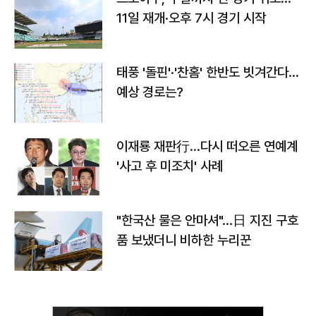
11일 재개·오후 7시 경기 시작
태풍 '돌핀'·'찬홈' 한반도 빗겨간다…
예상 경로는?
이재룡 재판行…다시 떠오른 연예계
'사고 후 미조치' 사례
"한국산 물은 안마셔"…日 지진 구호
품 보냈더니 비하한 누리꾼