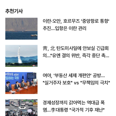
추천기사
이란·오만, 호르무즈 '중앙항로 통항'
추진…입항은 이란 관리
靑, 北 탄도미사일에 안보실 긴급회
의…"유엔 결의 위반, 즉각 중단 촉
구"
여야, '부동산 세제 개편안' 공방…
"실거주자 보호" vs "무책임의 극치"
경제성장까지 갉아먹는 역대급 폭
염…李대통령 "국가적 기후 재난"