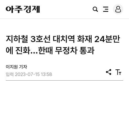
로
아
그
검
전
주
인
색
체
경
메
제
뉴
지하철 3호선 대치역 화재 24분만
에 진화...한때 무정차 통과
이지원 기자
공
텍
입력 2023-07-15 13:58
유
스
트
크
기