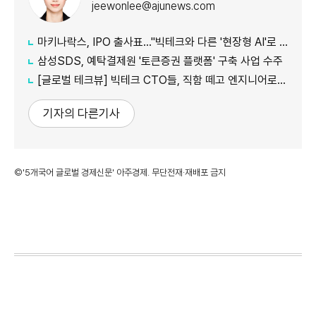
jeewonlee@ajunews.com
마키나락스, IPO 출사표…"빅테크와 다른 '현장형 AI'로 승부"
삼성SDS, 예탁결제원 '토큰증권 플랫폼' 구축 사업 수주
[글로벌 테크뷰] 빅테크 CTO들, 직함 떼고 엔지니어로 유턴...'앤트로픽행 러시' 이유는
기자의 다른기사
©'5개국어 글로벌 경제신문' 아주경제. 무단전재·재배포 금지