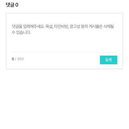
댓글
0
0
/ 300
등록