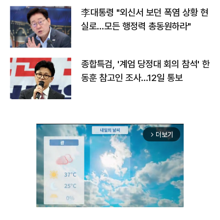
李대통령 "외신서 보던 폭염 상황 현
실로…모든 행정력 총동원하라"
종합특검, '계엄 당정대 회의 참석' 한
동훈 참고인 조사...12일 통보
더보기
arrow_forward_ios