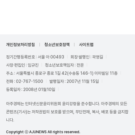
Unmute
개인정보처리방침
청소년보호정책
사이트맵
정기간행등록번호 : 서울 아 00493
회장·발행인 : 곽영길
사장·편집인 : 임규진
청소년보호책임자 : 전운
주소 : 서울특별시 종로구 종로 1길 42(수송동 146-1) 이마빌딩 11층
전화 : 02-767-1500
발행일자 : 2007년 11월 15일
등록일자 : 2008년 01월10일
아주경제는 인터넷신문윤리위원회 윤리강령을 준수합니다. 아주경제의 모든
콘텐츠(기사)는 저작권법의 보호를 받으며, 무단전재, 복사, 배포 등을 금지합
니다.
Copyright ⓒ AJUNEWS All rights reserved.