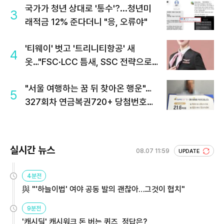
국가가 청년 상대로 '통수'?...청년미
3
래적금 12% 준다더니 "응, 오류야"
'티웨이' 벗고 '트리니티항공' 새
4
옷…"FSC·LCC 틈새, SSC 전략으로
공략"
"서울 여행하는 꿈 뒤 찾아온 행운"…
5
327회차 연금복권720+ 당첨번호조
회 주목
실시간 뉴스
08.07 11:59
UPDATE
4분전
與 "'하늘이법' 여야 공동 발의 괜찮아…그것이 협치"
9분전
'캐시딜' 캐시워크 돈 버는 퀴즈, 정답은?