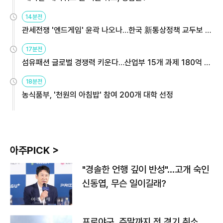
14분전
관세전쟁 '엔드게임' 윤곽 나오나…한국 新통상정책 교두보 활
용해야
17분전
섬유패션 글로벌 경쟁력 키운다…산업부 15개 과제 180억 지
원
18분전
농식품부, '천원의 아침밥' 참여 200개 대학 선정
아주PICK >
"경솔한 언행 깊이 반성"…고개 숙인
신동엽, 무슨 일이길래?
프로야구, 주말까지 전 경기 취소…