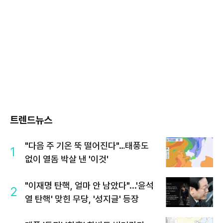
트렌드뉴스
"다음 주 기온 뚝 떨어진다"…태풍도
1
없이 열돔 박살 낸 '이것'
"이재명 탄핵, 얼마 안 남았다"...'윤석
2
열 탄핵' 맞힌 무당, '성지글' 등장