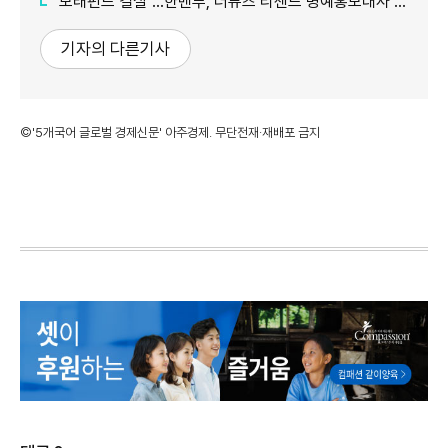
"모태펀드 결실"…한벤투, 더뮤즈 리센느 명예홍보대사 임명
기자의 다른기사
©'5개국어 글로벌 경제신문' 아주경제. 무단전재·재배포 금지