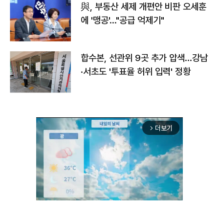
與, 부동산 세제 개편안 비판 오세훈
에 '맹공'…"공급 억제기"
합수본, 선관위 9곳 추가 압색…강남
·서초도 '투표율 허위 입력' 정황
더보기
arrow_forward_ios