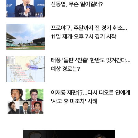
신동엽, 무슨 일이길래?
프로야구, 주말까지 전 경기 취소…
11일 재개·오후 7시 경기 시작
태풍 '돌핀'·'찬홈' 한반도 빗겨간다…
예상 경로는?
이재룡 재판行…다시 떠오른 연예계
'사고 후 미조치' 사례