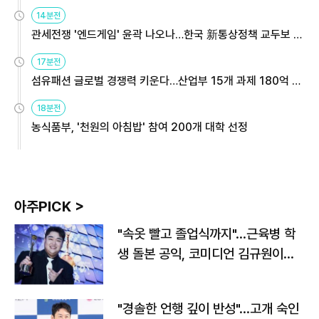
14분전
관세전쟁 '엔드게임' 윤곽 나오나…한국 新통상정책 교두보 활
용해야
17분전
섬유패션 글로벌 경쟁력 키운다…산업부 15개 과제 180억 지
원
18분전
농식품부, '천원의 아침밥' 참여 200개 대학 선정
아주PICK >
"속옷 빨고 졸업식까지"…근육병 학
생 돌본 공익, 코미디언 김규원이었
다
"경솔한 언행 깊이 반성"…고개 숙인