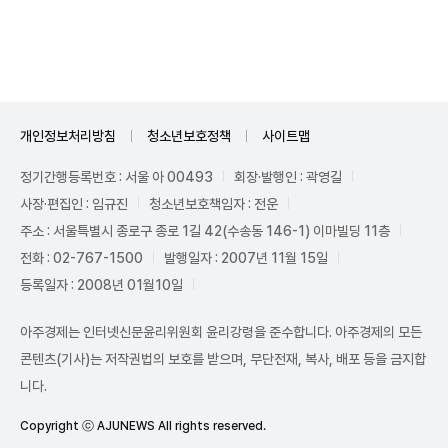
Unmute
개인정보처리방침
청소년보호정책
사이트맵
정기간행등록번호 : 서울 아 00493
회장·발행인 : 곽영길
사장·편집인 : 임규진
청소년보호책임자 : 전운
주소 : 서울특별시 종로구 종로 1길 42(수송동 146-1) 이마빌딩 11층
전화 : 02-767-1500
발행일자 : 2007년 11월 15일
등록일자 : 2008년 01월10일
아주경제는 인터넷신문윤리위원회 윤리강령을 준수합니다. 아주경제의 모든
콘텐츠(기사)는 저작권법의 보호를 받으며, 무단전재, 복사, 배포 등을 금지합
니다.
Copyright ⓒ AJUNEWS All rights reserved.