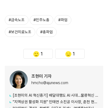
#금속노조
#민주노총
#파업
#보건의료노조
#총파업
1
1
조현미 기자
hmcho@ajunews.com
[조현미의 AI 혁신중기] 배달대행도 AI 시대…물류혁신 선도하는 부릉
"지역상권 활성화 지원" 인태연 소진공 이사장, 춘천 현장방문