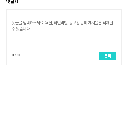
댓글
0
0
/ 300
등록