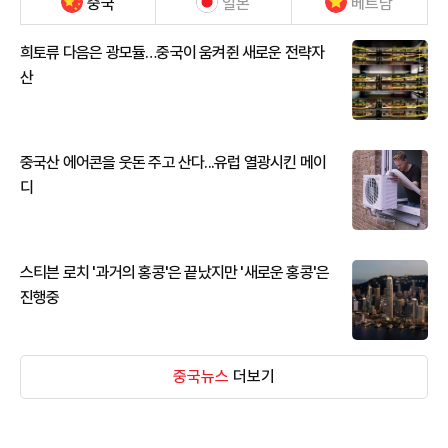
중국
일본
베트남
희토류 다음은 광모듈…중국이 움켜쥔 새로운 전략자
산
중국산 에어콘을 웃돈 주고 산다...유럽 열광시킨 메이
디
스티븐 로치 '과거의 홍콩'은 끝났지만 '새로운 홍콩'은
진행중
중국뉴스
더보기