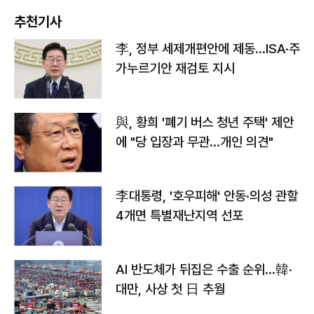
추천기사
李, 정부 세제개편안에 제동…ISA·주
가누르기안 재검토 지시
與, 황희 '폐기 버스 청년 주택' 제안
에 "당 입장과 무관…개인 의견"
李대통령, '호우피해' 안동·의성 관할
4개면 특별재난지역 선포
AI 반도체가 뒤집은 수출 순위…韓·
대만, 사상 첫 日 추월