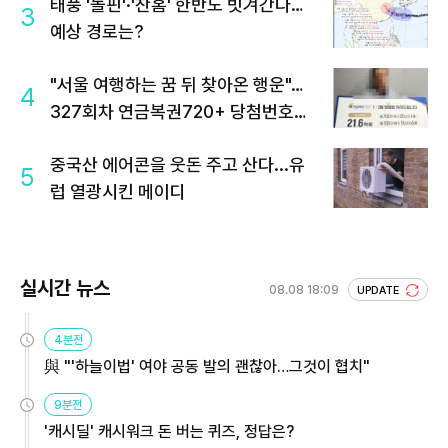
태풍 '돌핀'·'찬홈' 한반도 빗겨간다…
3
예상 경로는?
"서울 여행하는 꿈 뒤 찾아온 행운"…
4
327회차 연금복권720+ 당첨번호조
회 주목
중국산 에어콘을 웃돈 주고 산다...유
5
럽 열광시킨 메이디
실시간 뉴스
08.08 18:09
UPDATE
4분전
與 "'하늘이법' 여야 공동 발의 괜찮아…그것이 협치"
9분전
'캐시딜' 캐시워크 돈 버는 퀴즈, 정답은?