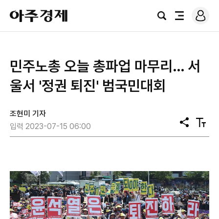
로
아
그
검
전
주
인
색
체
경
메
제
뉴
민주노총 오늘 총파업 마무리… 서
울서 '정권 퇴진' 범국민대회
조현미 기자
공
텍
입력 2023-07-15 06:00
유
스
트
크
기