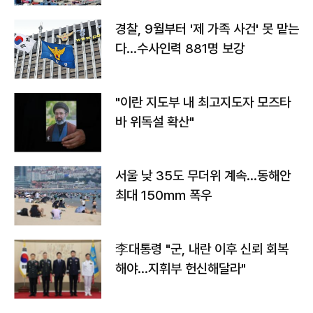
경찰, 9월부터 '제 가족 사건' 못 맡는
다…수사인력 881명 보강
"이란 지도부 내 최고지도자 모즈타
바 위독설 확산"
서울 낮 35도 무더위 계속…동해안
최대 150㎜ 폭우
李대통령 "군, 내란 이후 신뢰 회복
해야…지휘부 헌신해달라"