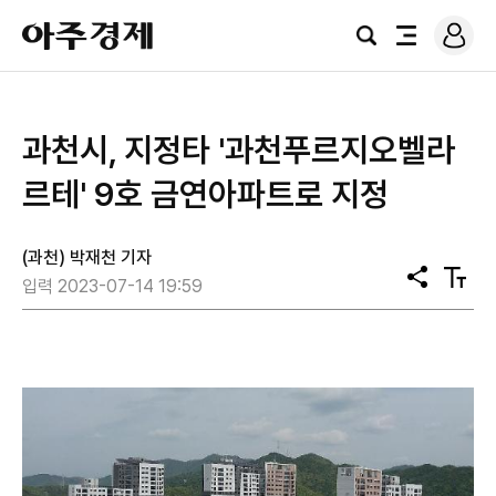
로
아
그
검
전
주
인
색
체
경
메
제
뉴
과천시, 지정타 '과천푸르지오벨라
르테' 9호 금연아파트로 지정
(과천) 박재천 기자
공
텍
입력 2023-07-14 19:59
유
스
트
크
기