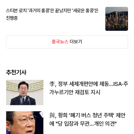
스티븐 로치 '과거의 홍콩'은 끝났지만 '새로운 홍콩'은
진행중
중국뉴스
더보기
추천기사
李, 정부 세제개편안에 제동…ISA·주
가누르기안 재검토 지시
與, 황희 '폐기 버스 청년 주택' 제안
에 "당 입장과 무관…개인 의견"