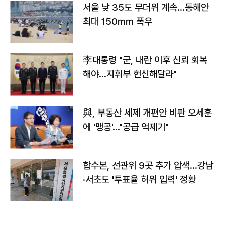
서울 낮 35도 무더위 계속…동해안
최대 150㎜ 폭우
李대통령 "군, 내란 이후 신뢰 회복
해야…지휘부 헌신해달라"
與, 부동산 세제 개편안 비판 오세훈
에 '맹공'…"공급 억제기"
합수본, 선관위 9곳 추가 압색…강남
·서초도 '투표율 허위 입력' 정황