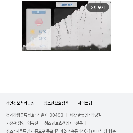
더보기
arrow_forward_ios
Mute
개인정보처리방침
청소년보호정책
사이트맵
정기간행등록번호 : 서울 아 00493
회장·발행인 : 곽영길
사장·편집인 : 임규진
청소년보호책임자 : 전운
주소 : 서울특별시 종로구 종로 1길 42(수송동 146-1) 이마빌딩 11층