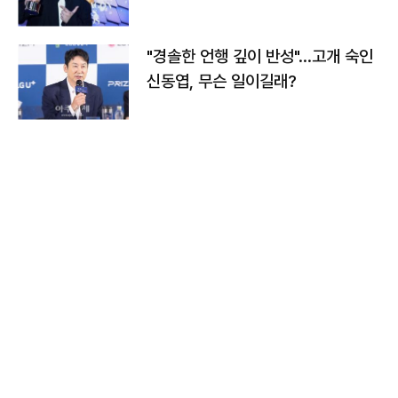
다
"경솔한 언행 깊이 반성"…고개 숙인
신동엽, 무슨 일이길래?