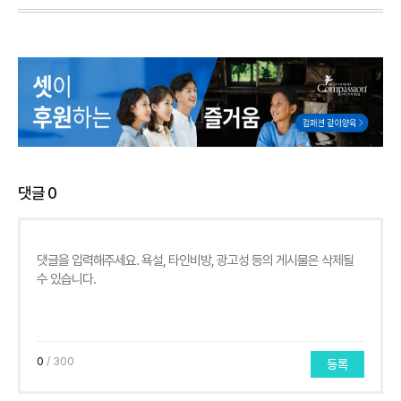
댓글
0
0
/ 300
등록