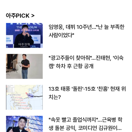
아주PICK >
임영웅, 데뷔 10주년…"난 늘 부족한
사람이었다"
"광고주들이 찾아줘"…진태현, '이숙
캠' 하차 후 근황 공개
13호 태풍 '돌핀'·15호 '찬홈' 현재 위
치는?
"속옷 빨고 졸업식까지"…근육병 학
생 돌본 공익, 코미디언 김규원이었