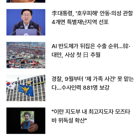
李대통령, '호우피해' 안동·의성 관할
4개면 특별재난지역 선포
AI 반도체가 뒤집은 수출 순위…韓·
대만, 사상 첫 日 추월
경찰, 9월부터 '제 가족 사건' 못 맡는
다…수사인력 881명 보강
"이란 지도부 내 최고지도자 모즈타
바 위독설 확산"