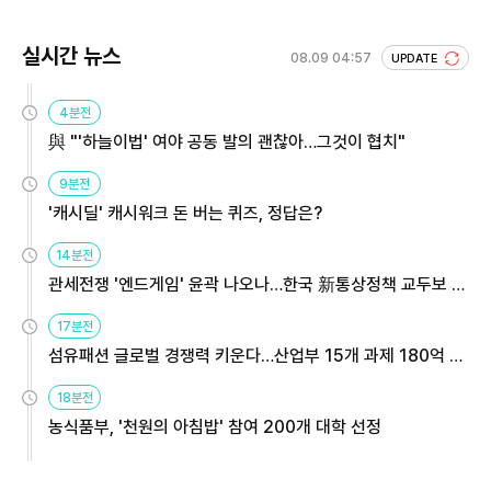
실시간 뉴스
08.09 04:57
UPDATE
4분전
與 "'하늘이법' 여야 공동 발의 괜찮아…그것이 협치"
9분전
'캐시딜' 캐시워크 돈 버는 퀴즈, 정답은?
14분전
관세전쟁 '엔드게임' 윤곽 나오나…한국 新통상정책 교두보 활
용해야
17분전
섬유패션 글로벌 경쟁력 키운다…산업부 15개 과제 180억 지
원
18분전
농식품부, '천원의 아침밥' 참여 200개 대학 선정