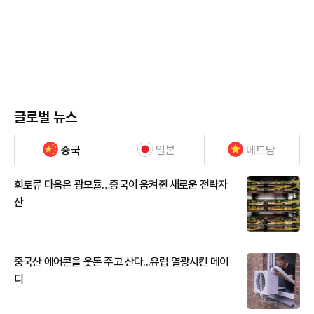
글로벌 뉴스
중국
일본
베트남
희토류 다음은 광모듈…중국이 움켜쥔 새로운 전략자
산
중국산 에어콘을 웃돈 주고 산다...유럽 열광시킨 메이
디