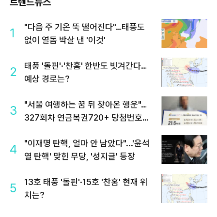
트렌드뉴스
"다음 주 기온 뚝 떨어진다"…태풍도
1
없이 열돔 박살 낸 '이것'
태풍 '돌핀'·'찬홈' 한반도 빗겨간다…
2
예상 경로는?
"서울 여행하는 꿈 뒤 찾아온 행운"…
3
327회차 연금복권720+ 당첨번호조
회 주목
"이재명 탄핵, 얼마 안 남았다"...'윤석
4
열 탄핵' 맞힌 무당, '성지글' 등장
13호 태풍 '돌핀'·15호 '찬홈' 현재 위
5
치는?