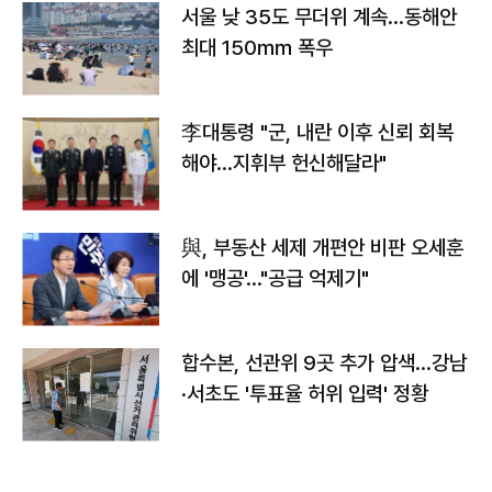
서울 낮 35도 무더위 계속…동해안
최대 150㎜ 폭우
李대통령 "군, 내란 이후 신뢰 회복
해야…지휘부 헌신해달라"
與, 부동산 세제 개편안 비판 오세훈
에 '맹공'…"공급 억제기"
합수본, 선관위 9곳 추가 압색…강남
·서초도 '투표율 허위 입력' 정황