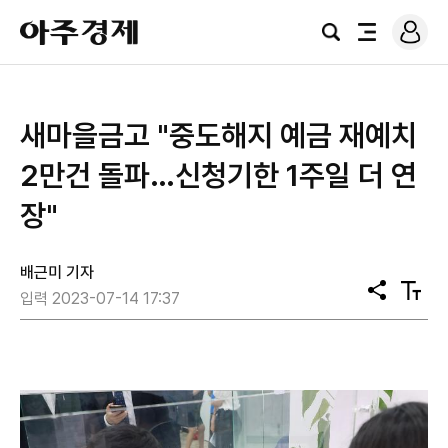
로
아
그
검
전
주
인
색
체
경
메
제
뉴
새마을금고 "중도해지 예금 재예치
2만건 돌파…신청기한 1주일 더 연
장"
배근미 기자
공
텍
입력 2023-07-14 17:37
유
스
트
크
기