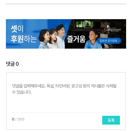
댓글
0
0
/ 300
등록