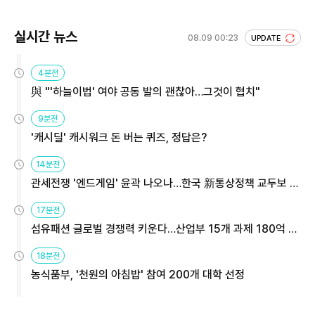
실시간 뉴스
08.09 00:23
UPDATE
4분전
與 "'하늘이법' 여야 공동 발의 괜찮아…그것이 협치"
9분전
'캐시딜' 캐시워크 돈 버는 퀴즈, 정답은?
14분전
관세전쟁 '엔드게임' 윤곽 나오나…한국 新통상정책 교두보 활
용해야
17분전
섬유패션 글로벌 경쟁력 키운다…산업부 15개 과제 180억 지
원
18분전
농식품부, '천원의 아침밥' 참여 200개 대학 선정