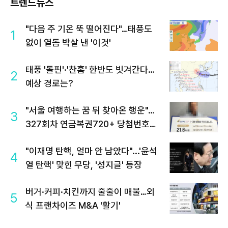
트렌드뉴스
"다음 주 기온 뚝 떨어진다"…태풍도
1
없이 열돔 박살 낸 '이것'
태풍 '돌핀'·'찬홈' 한반도 빗겨간다…
2
예상 경로는?
"서울 여행하는 꿈 뒤 찾아온 행운"…
3
327회차 연금복권720+ 당첨번호조
회 주목
"이재명 탄핵, 얼마 안 남았다"...'윤석
4
열 탄핵' 맞힌 무당, '성지글' 등장
버거·커피·치킨까지 줄줄이 매물…외
5
식 프랜차이즈 M&A '활기'