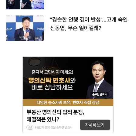
다
"경솔한 언행 깊이 반성"…고개 숙인
신동엽, 무슨 일이길래?