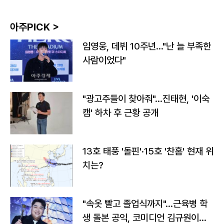
아주PICK >
임영웅, 데뷔 10주년…"난 늘 부족한
사람이었다"
"광고주들이 찾아줘"…진태현, '이숙
캠' 하차 후 근황 공개
13호 태풍 '돌핀'·15호 '찬홈' 현재 위
치는?
"속옷 빨고 졸업식까지"…근육병 학
생 돌본 공익, 코미디언 김규원이었