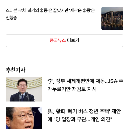
스티븐 로치 '과거의 홍콩'은 끝났지만 '새로운 홍콩'은
진행중
중국뉴스
더보기
추천기사
李, 정부 세제개편안에 제동…ISA·주
가누르기안 재검토 지시
與, 황희 '폐기 버스 청년 주택' 제안
에 "당 입장과 무관…개인 의견"