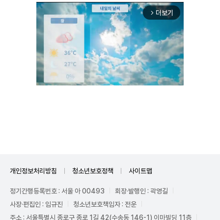
더보기
arrow_forward_ios
Unmute
개인정보처리방침
청소년보호정책
사이트맵
정기간행등록번호 : 서울 아 00493
회장·발행인 : 곽영길
사장·편집인 : 임규진
청소년보호책임자 : 전운
주소 : 서울특별시 종로구 종로 1길 42(수송동 146-1) 이마빌딩 11층