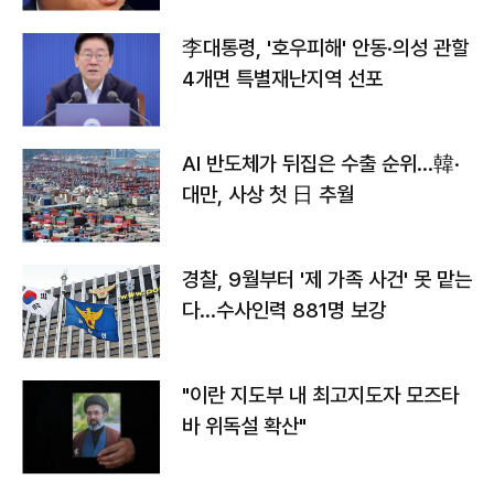
李대통령, '호우피해' 안동·의성 관할
4개면 특별재난지역 선포
AI 반도체가 뒤집은 수출 순위…韓·
대만, 사상 첫 日 추월
경찰, 9월부터 '제 가족 사건' 못 맡는
다…수사인력 881명 보강
"이란 지도부 내 최고지도자 모즈타
바 위독설 확산"