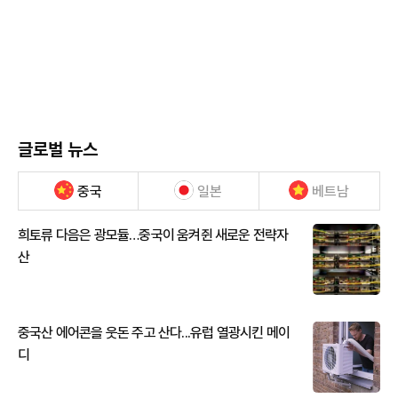
글로벌 뉴스
중국
일본
베트남
희토류 다음은 광모듈…중국이 움켜쥔 새로운 전략자
산
중국산 에어콘을 웃돈 주고 산다...유럽 열광시킨 메이
디