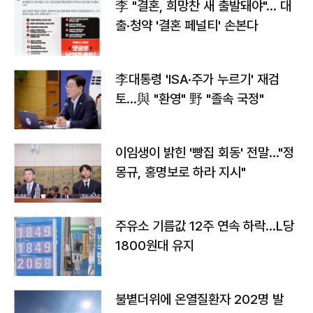
李 "결혼, 희망찬 새 출발돼야"… 대
출·청약 '결혼 페널티' 손본다
李대통령 'ISA·주가 누르기' 재검
토…與 "환영" 野 "졸속 국정"
이임생이 밝힌 '빵집 회동' 전말…"정
몽규, 홍명보로 하라 지시"
주유소 기름값 12주 연속 하락…L당
1800원대 유지
불볕더위에 온열질환자 202명 발