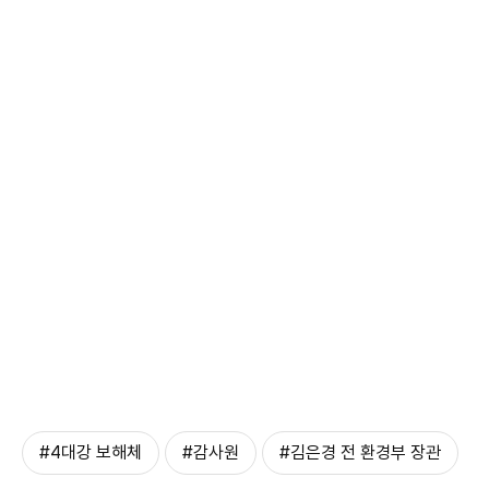
#4대강 보해체
#감사원
#김은경 전 환경부 장관