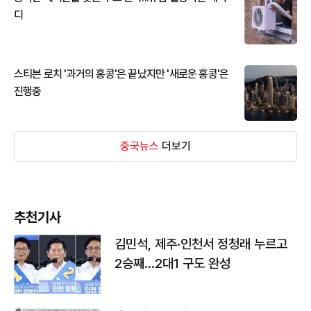
디
스티븐 로치 '과거의 홍콩'은 끝났지만 '새로운 홍콩'은
진행중
중국뉴스
더보기
추천기사
김민석, 제주·인천서 정청래 누르고
2승째…2대1 구도 완성