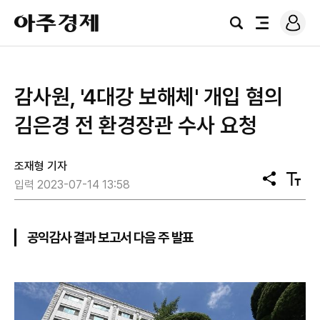
로
아
그
검
전
주
인
색
체
경
메
제
뉴
​감사원, '4대강 보해체' 개입 혐의
김은경 전 환경장관 수사 요청
조재형 기자
공
텍
입력 2023-07-14 13:58
유
스
트
크
기
공익감사 결과 보고서 다음 주 발표