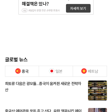
글로벌 뉴스
중국
일본
베트남
희토류 다음은 광모듈…중국이 움켜쥔 새로운 전략자
산
중국산 에어콘을 웃돈 주고 산다...유럽 열광시킨 메이