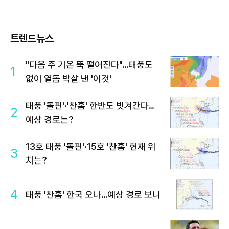
트렌드뉴스
"다음 주 기온 뚝 떨어진다"…태풍도
1
없이 열돔 박살 낸 '이것'
태풍 '돌핀'·'찬홈' 한반도 빗겨간다…
2
예상 경로는?
13호 태풍 '돌핀'·15호 '찬홈' 현재 위
3
치는?
4
태풍 '찬홈' 한국 오나…예상 경로 보니