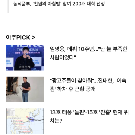
농식품부, '천원의 아침밥' 참여 200개 대학 선정
아주PICK >
임영웅, 데뷔 10주년…"난 늘 부족한
사람이었다"
"광고주들이 찾아줘"…진태현, '이숙
캠' 하차 후 근황 공개
13호 태풍 '돌핀'·15호 '찬홈' 현재 위
치는?