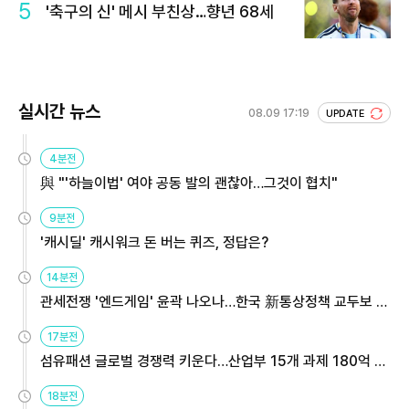
5
'축구의 신' 메시 부친상…향년 68세
실시간 뉴스
08.09 17:19
UPDATE
4분전
與 "'하늘이법' 여야 공동 발의 괜찮아…그것이 협치"
9분전
'캐시딜' 캐시워크 돈 버는 퀴즈, 정답은?
14분전
관세전쟁 '엔드게임' 윤곽 나오나…한국 新통상정책 교두보 활
용해야
17분전
섬유패션 글로벌 경쟁력 키운다…산업부 15개 과제 180억 지
원
18분전