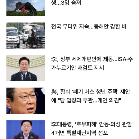
생…3명 숨져
전국 무더위 지속…동해안 강한 비
李, 정부 세제개편안에 제동…ISA·주
가누르기안 재검토 지시
與, 황희 '폐기 버스 청년 주택' 제안
에 "당 입장과 무관…개인 의견"
李대통령, '호우피해' 안동·의성 관할
4개면 특별재난지역 선포