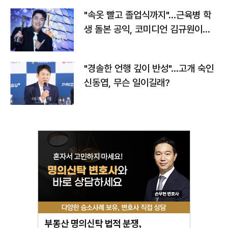
"속옷 빨고 졸업식까지"…근육병 학
생 돌본 공익, 코미디언 김규원이었
다
"경솔한 언행 깊이 반성"…고개 숙인
신동엽, 무슨 일이길래?