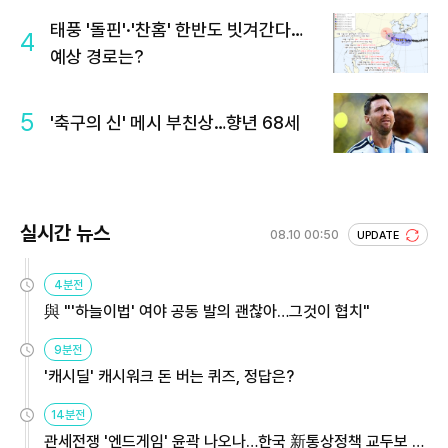
태풍 '돌핀'·'찬홈' 한반도 빗겨간다…
4
예상 경로는?
5
'축구의 신' 메시 부친상…향년 68세
실시간 뉴스
08.10 00:50
UPDATE
4분전
與 "'하늘이법' 여야 공동 발의 괜찮아…그것이 협치"
9분전
'캐시딜' 캐시워크 돈 버는 퀴즈, 정답은?
14분전
관세전쟁 '엔드게임' 윤곽 나오나…한국 新통상정책 교두보 활