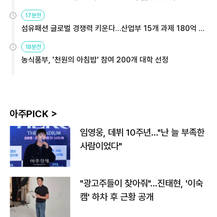
용해야
17분전
섬유패션 글로벌 경쟁력 키운다…산업부 15개 과제 180억 지
원
18분전
농식품부, '천원의 아침밥' 참여 200개 대학 선정
아주PICK >
임영웅, 데뷔 10주년…"난 늘 부족한
사람이었다"
"광고주들이 찾아줘"…진태현, '이숙
캠' 하차 후 근황 공개