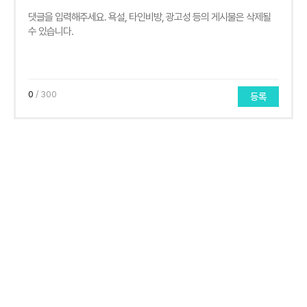
0
/ 300
등록