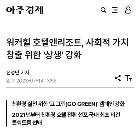
로
아
그
검
전
주
인
색
체
경
메
제
뉴
워커힐 호텔앤리조트, 사회적 가치
창출 위한 '상생' 강화
전성민 기자
공
텍
입력 2023-07-14 13:55
유
스
트
크
기
친환경 실천 위한 '고 그린(GO GREEN)' 캠페인 강화
2021년부터 친환경 호텔 전환 선포·국내 최초 비건
콘셉트룸 선봬