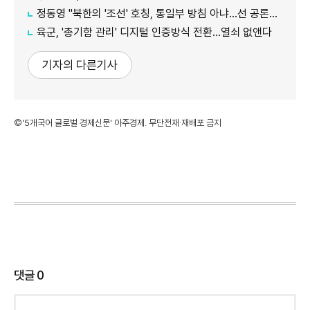
정동영 "북한의 '조선' 호칭, 통일부 방침 아냐...선 공론화 먼저"
육군, '총기함 관리' 디지털 인증방식 전환…열쇠 없앤다
기자의 다른기사
©'5개국어 글로벌 경제신문' 아주경제. 무단전재·재배포 금지
댓글
0