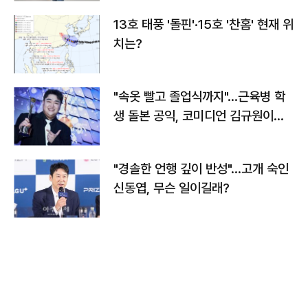
13호 태풍 '돌핀'·15호 '찬홈' 현재 위
치는?
"속옷 빨고 졸업식까지"…근육병 학
생 돌본 공익, 코미디언 김규원이었
다
"경솔한 언행 깊이 반성"…고개 숙인
신동엽, 무슨 일이길래?