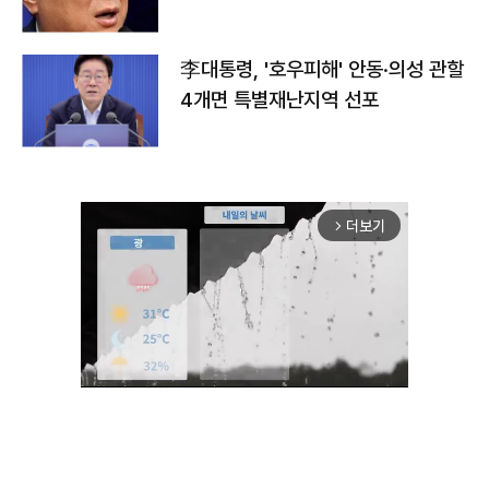
李대통령, '호우피해' 안동·의성 관할
4개면 특별재난지역 선포
더보기
arrow_forward_ios
Unmute