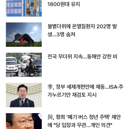
1800원대 유지
불볕더위에 온열질환자 202명 발
생…3명 숨져
전국 무더위 지속…동해안 강한 비
李, 정부 세제개편안에 제동…ISA·주
가누르기안 재검토 지시
與, 황희 '폐기 버스 청년 주택' 제안
에 "당 입장과 무관…개인 의견"