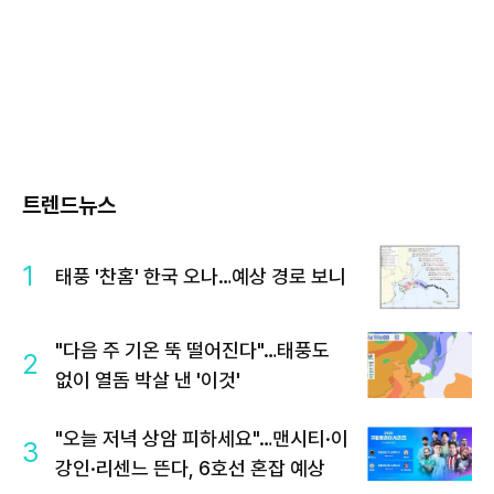
트렌드뉴스
1
태풍 '찬홈' 한국 오나…예상 경로 보니
"다음 주 기온 뚝 떨어진다"…태풍도
2
없이 열돔 박살 낸 '이것'
"오늘 저녁 상암 피하세요"…맨시티·이
3
강인·리센느 뜬다, 6호선 혼잡 예상