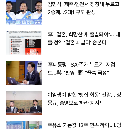
김민석, 제주·인천서 정청래 누르고
2승째…2대1 구도 완성
李 "결혼, 희망찬 새 출발돼야"… 대
출·청약 '결혼 페널티' 손본다
李대통령 'ISA·주가 누르기' 재검
토…與 "환영" 野 "졸속 국정"
이임생이 밝힌 '빵집 회동' 전말…"정
몽규, 홍명보로 하라 지시"
주유소 기름값 12주 연속 하락…L당