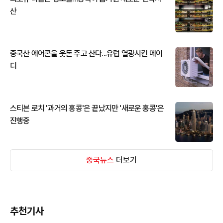
산
중국산 에어콘을 웃돈 주고 산다...유럽 열광시킨 메이
디
스티븐 로치 '과거의 홍콩'은 끝났지만 '새로운 홍콩'은
진행중
중국뉴스
더보기
추천기사