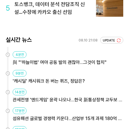
토스뱅크, 데이터 분석 전담조직 신
5
설…수장에 카카오 출신 선임
실시간 뉴스
08.10 21:08
UPDATE
4분전
與 "'하늘이법' 여야 공동 발의 괜찮아…그것이 협치"
9분전
'캐시딜' 캐시워크 돈 버는 퀴즈, 정답은?
14분전
관세전쟁 '엔드게임' 윤곽 나오나…한국 新통상정책 교두보 활
용해야
17분전
섬유패션 글로벌 경쟁력 키운다…산업부 15개 과제 180억 지
원