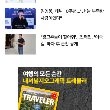
임영웅, 데뷔 10주년…"난 늘 부족한
사람이었다"
"광고주들이 찾아줘"…진태현, '이숙
캠' 하차 후 근황 공개