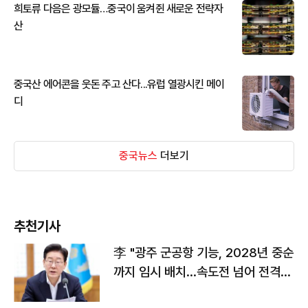
희토류 다음은 광모듈…중국이 움켜쥔 새로운 전략자
산
중국산 에어콘을 웃돈 주고 산다...유럽 열광시킨 메이
디
중국뉴스
더보기
추천기사
李 "광주 군공항 기능, 2028년 중순
까지 임시 배치…속도전 넘어 전격
전"