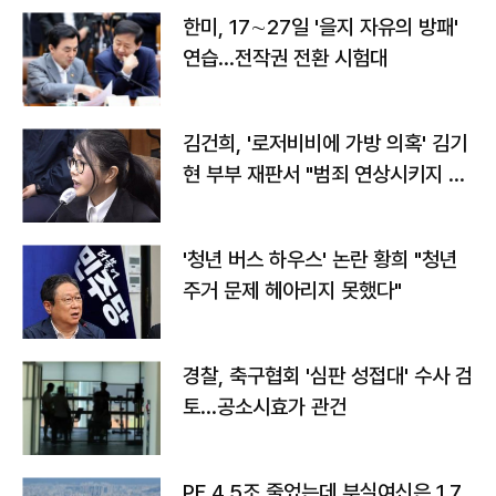
한미, 17∼27일 '을지 자유의 방패'
연습…전작권 전환 시험대
김건희, '로저비비에 가방 의혹' 김기
현 부부 재판서 "범죄 연상시키지 말
라"
'청년 버스 하우스' 논란 황희 "청년
주거 문제 헤아리지 못했다"
경찰, 축구협회 '심판 성접대' 수사 검
토…공소시효가 관건
PF 4.5조 줄었는데 부실여신은 1.7