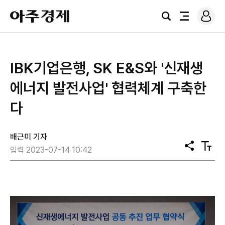
로
아
그
검
전
주
인
색
체
경
메
제
뉴
IBK기업은행, SK E&S와 '신재생
에너지 발전사업' 협력체계 구축한
다
배근미 기자
공
텍
입력 2023-07-14 10:42
유
스
트
크
기