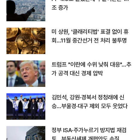
조 증가
미 상원, '클래리티법' 표결 없이 휴
회…11월 중간선거 전 처리 불투명
트럼프 "이란에 수위 낮춰 대응"…추
가 공격 대신 경제 압박
김민석, 강원·경북서 정청래에 신
승…부울경·대구 제외 모두 웃었다
정부 ISA·주가누르기 방지법 재검
토…부동산세제 개편안도 손질