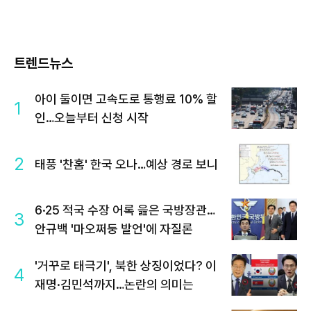
트렌드뉴스
아이 둘이면 고속도로 통행료 10% 할
1
인…오늘부터 신청 시작
2
태풍 '찬홈' 한국 오나…예상 경로 보니
6·25 적국 수장 어록 읊은 국방장관…
3
안규백 '마오쩌둥 발언'에 자질론
'거꾸로 태극기', 북한 상징이었다? 이
4
재명·김민석까지…논란의 의미는