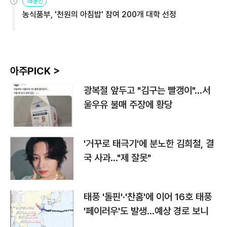
18분전
농식품부, '천원의 아침밥' 참여 200개 대학 선정
아주PICK >
광복절 앞두고 "김구는 빨갱이"…서
울우유 불매 주장에 황당
'거꾸로 태극기'에 분노한 김희철, 결
국 사과…"제 잘못"
태풍 '돌핀'·'찬홈'에 이어 16호 태풍
'페이러우'도 발생…예상 경로 보니