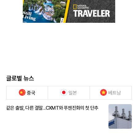
글로벌 뉴스
중국
일본
베트남
같은 출발, 다른 결말...CXMT와 푸젠진화의 첫 단추