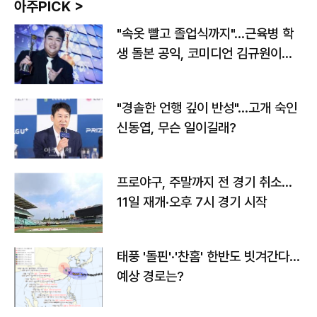
아주PICK >
"속옷 빨고 졸업식까지"…근육병 학
생 돌본 공익, 코미디언 김규원이었
다
"경솔한 언행 깊이 반성"…고개 숙인
신동엽, 무슨 일이길래?
프로야구, 주말까지 전 경기 취소…
11일 재개·오후 7시 경기 시작
태풍 '돌핀'·'찬홈' 한반도 빗겨간다…
예상 경로는?