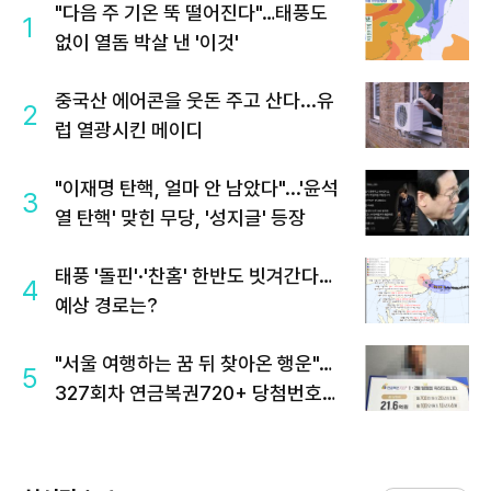
"다음 주 기온 뚝 떨어진다"…태풍도
1
없이 열돔 박살 낸 '이것'
중국산 에어콘을 웃돈 주고 산다...유
2
럽 열광시킨 메이디
"이재명 탄핵, 얼마 안 남았다"...'윤석
3
열 탄핵' 맞힌 무당, '성지글' 등장
태풍 '돌핀'·'찬홈' 한반도 빗겨간다…
4
예상 경로는?
"서울 여행하는 꿈 뒤 찾아온 행운"…
5
327회차 연금복권720+ 당첨번호조
회 주목