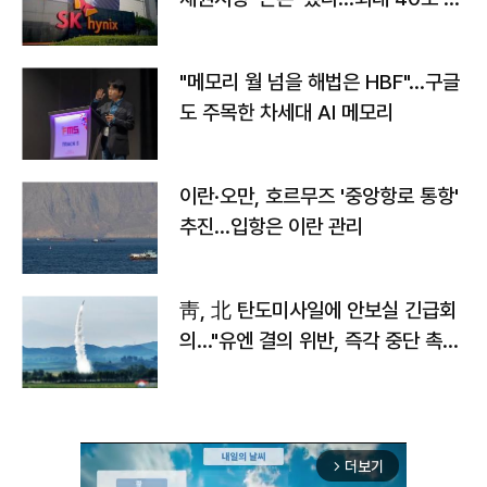
자
"메모리 월 넘을 해법은 HBF"…구글
도 주목한 차세대 AI 메모리
이란·오만, 호르무즈 '중앙항로 통항'
추진…입항은 이란 관리
靑, 北 탄도미사일에 안보실 긴급회
의…"유엔 결의 위반, 즉각 중단 촉
구"
더보기
arrow_forward_ios