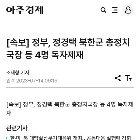
로
아
그
검
전
주
인
색
체
경
메
제
뉴
[속보] 정부, 정경택 북한군 총정치
국장 등 4명 독자제재
조재형 기자
공
텍
입력 2023-07-14 09:16
유
스
트
크
기
[속보] 정부, 정경택 북한군 총정치국장 등 4명 독자제
재
관련기사
​한·미, 북 대량살상무기대응위 개최…공동대응 실행력 강화