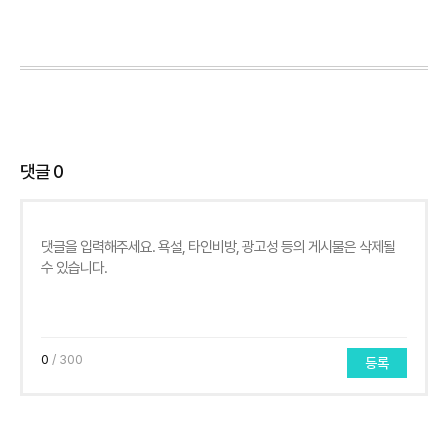
댓글
0
0
/ 300
등록