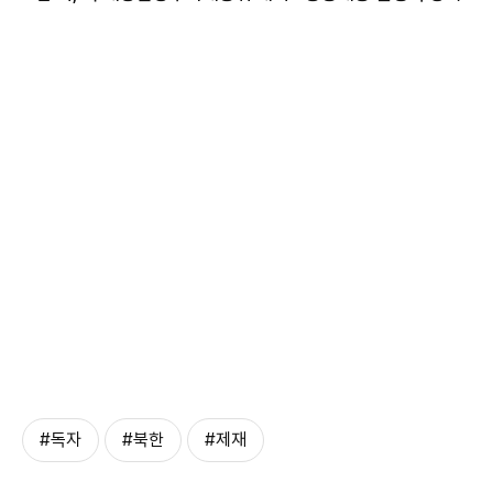
#독자
#북한
#제재