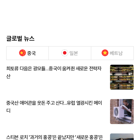
글로벌 뉴스
중국
일본
베트남
희토류 다음은 광모듈…중국이 움켜쥔 새로운 전략자
산
중국산 에어콘을 웃돈 주고 산다...유럽 열광시킨 메이
디
스티븐 로치 '과거의 홍콩'은 끝났지만 '새로운 홍콩'은