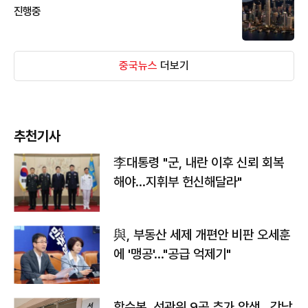
진행중
중국뉴스
더보기
추천기사
李대통령 "군, 내란 이후 신뢰 회복
해야…지휘부 헌신해달라"
與, 부동산 세제 개편안 비판 오세훈
에 '맹공'…"공급 억제기"
합수본, 선관위 9곳 추가 압색…강남