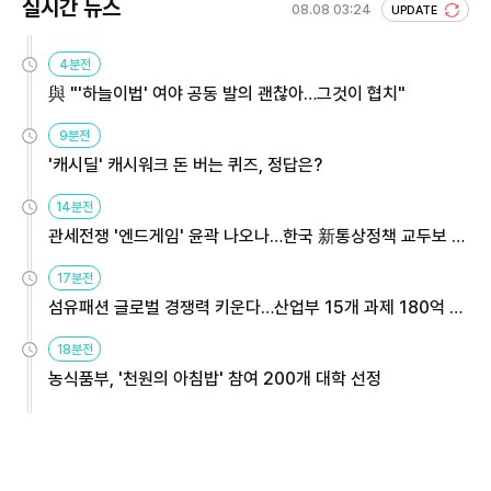
실시간 뉴스
08.08 03:24
UPDATE
4분전
與 "'하늘이법' 여야 공동 발의 괜찮아…그것이 협치"
9분전
'캐시딜' 캐시워크 돈 버는 퀴즈, 정답은?
14분전
관세전쟁 '엔드게임' 윤곽 나오나…한국 新통상정책 교두보 활
용해야
17분전
섬유패션 글로벌 경쟁력 키운다…산업부 15개 과제 180억 지
원
18분전
농식품부, '천원의 아침밥' 참여 200개 대학 선정