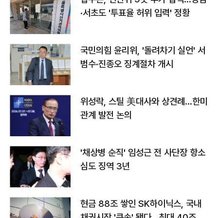
·서초도 '투표율 허위 입력' 정황
국민의힘 윤리위, '돌려차기 실언' 서
범수·진종오 징계절차 개시
위성락, 스틸 美대사와 상견례…한미
관계 발전 논의
'채상병 순직' 임성근 전 사단장 항소
심도 징역 3년
현금 88조 쌓인 SK하이닉스, 국내
채권시장 '큰손' 됐다…최대 40조 투